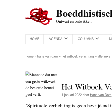
Door
Skip
Spring
Spring
Boeddhistisc
naar
to
naar
naar
de
secondary
de
de
Ontwart en ontwikkelt
hoofd
menu
eerste
voettekst
inhoud
sidebar
HOME
AGENDA
COLUMNS
N
home
»
hans van dam
»
het witboek verlichting – alle links
Het Witboek Ver
1 januari 2022
door
Hans van Dam
‘Spirituele verlichting is geen bevrijdend 