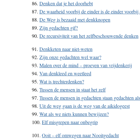
86.
Denken dat je het doorhebt
87.
De waarheid voorbij de einder is de einder voorbij
88.
De Weg is bezaaid met denkknopen
89.
Zijn gedachten gif?
90.
De recursiviteit van het zelfbeschouwende denken
91.
Denkketen naar niet-weten
92.
Zijn onze gedachten wel waar?
93.
Malen over de mind – proeven van vrijdenkerij
94.
Van denkleed en weetleed
95.
Wat is trechterdenken?
96.
Tussen de mensen in staat het zelf
97.
Tussen de mensen in gedachten staan gedachten al
98.
Uit de weg gaan is de weg van de aikidogeest
99.
Wat als we niets kunnen bewijzen?
100.
Elf misgrepen naar onbegrip
101.
Ooit – elf omwegen naar Nooitgedacht