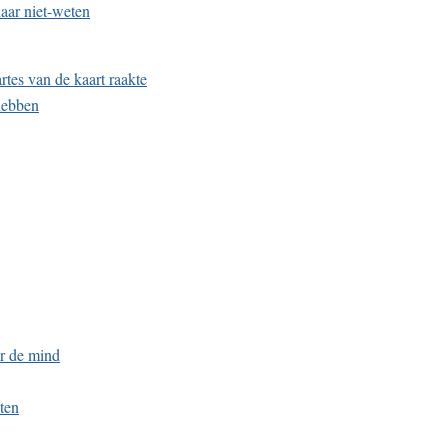
aar niet-weten
rtes van de kaart raakte
 hebben
or de mind
ten