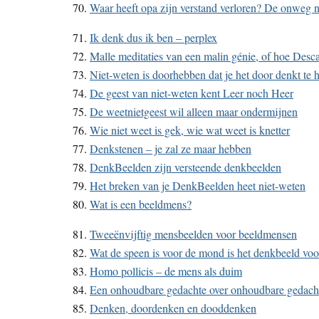
70.
Waar heeft opa zijn verstand verloren? De onweg n
71.
Ik denk dus ik ben – perplex
72.
Malle meditaties van een malin génie, of hoe Desca
73.
Niet-weten is doorhebben dat je het door denkt te
74.
De geest van niet-weten kent Leer noch Heer
75.
De weetnietgeest wil alleen maar ondermijnen
76.
Wie niet weet is gek, wie wat weet is knetter
77.
Denkstenen – je zal ze maar hebben
78.
DenkBeelden zijn versteende denkbeelden
79.
Het breken van je DenkBeelden heet niet-weten
80.
Wat is een beeldmens?
81.
Tweeënvijftig mensbeelden voor beeldmensen
82.
Wat de speen is voor de mond is het denkbeeld vo
83.
Homo pollicis – de mens als duim
84.
Een onhoudbare gedachte over onhoudbare gedach
85.
Denken, doordenken en dooddenken