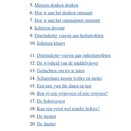
5.
Mensen denken denken
6.
Hoe je aan het denken ontsnapt
7.
Hoe je aan het ontsnappen ontsnapt
8.
Iedereen droomt
9.
Drieëndertig vragen aan heilsprofeten
10.
Iedereen klaagt
11.
Drieëndertig vragen aan onheilsprofeten
12.
De wijsheid van de middelvinger
13.
Gedachten om los te laten
14.
Scharrelaars tussen welles en nietes
15.
Een rare gast die danst en tast
16.
Ben jij een grijpgeest of een vrijgeest?
17.
De hokjesgeest
18.
Kan een geest wel zonder hokjes?
19.
De monist
20.
De dualist