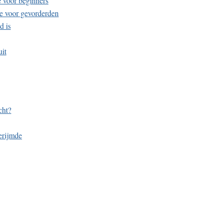
 voor beginners
ie voor gevorderden
d is
uit
cht?
erijmde