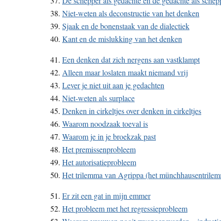
37.
De schepper als gedachte en de gedachte als schep
38.
Niet-weten als deconstructie van het denken
39.
Sjaak en de bonenstaak van de dialectiek
40.
Kant en de mislukking van het denken
41.
Een denken dat zich nergens aan vastklampt
42.
Alleen maar loslaten maakt niemand vrij
43.
Lever je niet uit aan je gedachten
44.
Niet-weten als surplace
45.
Denken in cirkeltjes over denken in cirkeltjes
46.
Waarom noodzaak toeval is
47.
Waarom je in je broekzak past
48.
Het premissenprobleem
49.
Het autorisatieprobleem
50.
Het trilemma van Agrippa (het münchhausentrile
51.
Er zit een gat in mijn emmer
52.
Het probleem met het regressieprobleem