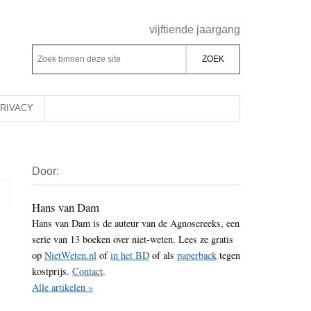
Header
vijftiende jaargang
Rechts
Z
Z
o
o
e
e
k
k
RIVACY
b
o
i
p
Primaire
n
d
Door:
Sidebar
n
e
e
z
Hans van Dam
n
Hans van Dam is de auteur van de Agnosereeks, een
e
d
serie van 13 boeken over niet-weten. Lees ze gratis
s
e
op
NietWeten.nl
of
in het BD
of als
paperback
tegen
i
z
kostprijs.
Contact
.
t
e
Alle artikelen »
e
s