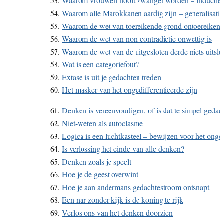
53.
Waarom vrouwen nooit zwanger worden – inductie
54.
Waarom alle Marokkanen aardig zijn – generalisat
55.
Waarom de wet van toereikende grond ontoereiken
56.
Waarom de wet van non-contradictie onwettig is
57.
Waarom de wet van de uitgesloten derde niets uitsl
58.
Wat is een categoriefout?
59.
Extase is uit je gedachten treden
60.
Het masker van het ongedifferentieerde zijn
61.
Denken is vereenvoudigen, of is dat te simpel geda
62.
Niet-weten als autoclasme
63.
Logica is een luchtkasteel – bewijzen voor het ong
64.
Is verlossing het einde van alle denken?
65.
Denken zoals je speelt
66.
Hoe je de geest overwint
67.
Hoe je aan andermans gedachtestroom ontsnapt
68.
Een nar zonder kijk is de koning te rijk
69.
Verlos ons van het denken doorzien