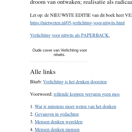
droom van ontwaken; realisatie als radicaa
Let op: de NIEUWSTE EDITIE van dit boek heet 
https://nietweten.nl/05-verlichting-voor-nitwits.html
Verlichting voor nitwits als PAPERBACK.
Oude cover van Verlichting voor
nitwits.
Alle links
Blurb:
Verlichting is het denken doorzien
Voorwoord:
rollende koppen vergaren geen mos
1.
Wat je minstens moet weten van het denken
2.
Gevangen in gedachten
3.
Mensen denken werelden
4.
Mensen denken mensen