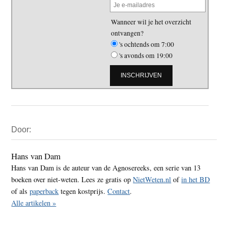
Wanneer wil je het overzicht
ontvangen?
's ochtends om 7:00
's avonds om 19:00
Primaire
Door:
Sidebar
Hans van Dam
Hans van Dam is de auteur van de Agnosereeks, een serie van 13
boeken over niet-weten. Lees ze gratis op
NietWeten.nl
of
in het BD
of als
paperback
tegen kostprijs.
Contact
.
Alle artikelen »