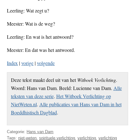
Leerling: Wat zegt u?
Meester: Wat is de weg?
Leerling: En wat is het antwoord?
Meester: En dat was het antwoord.
Index
|
vorige
|
volgende
Deze tekst maakt deel uit van het
Witboek Verlichting
.
Woord: Hans van Dam. Beeld: Lucienne van Dam.
Alle
teksten van deze serie
.
Het Witboek Verlichting op
NietWeten.nl
.
Alle publicaties van Hans van Dam in het
Boeddhistisch Dagblad
.
Categorie:
Hans van Dam
Tags:
niet-weten
,
spirituele verlichting
,
verlichting
,
verlichting