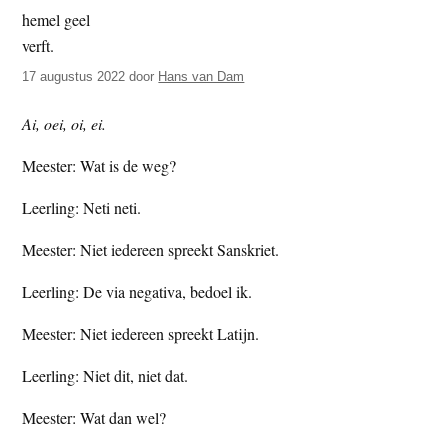
t
e
e
s
i
17 augustus 2022
door
Hans van Dam
t
Ai, oei, oi, ei.
e
Meester: Wat is de weg?
Leerling: Neti neti.
Meester: Niet iedereen spreekt Sanskriet.
Leerling: De via negativa, bedoel ik.
Meester: Niet iedereen spreekt Latijn.
Leerling: Niet dit, niet dat.
Meester: Wat dan wel?