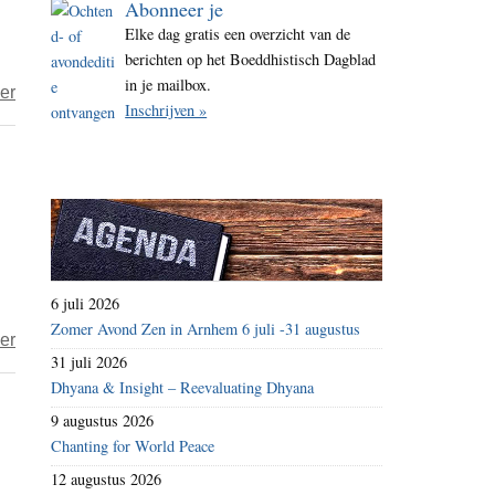
Abonneer je
i
Elke dag gratis een overzicht van de
t
berichten op het Boeddhistisch Dagblad
e
in je mailbox.
over
er
Inschrijven »
Boeddhisme
behoeft
een
sociale
dimensie
6 juli 2026
Zomer Avond Zen in Arnhem 6 juli -31 augustus
over
er
31 juli 2026
Taigu
Dhyana & Insight – Reevaluating Dhyana
–
9 augustus 2026
Verwacht
Chanting for World Peace
niets
12 augustus 2026
groots