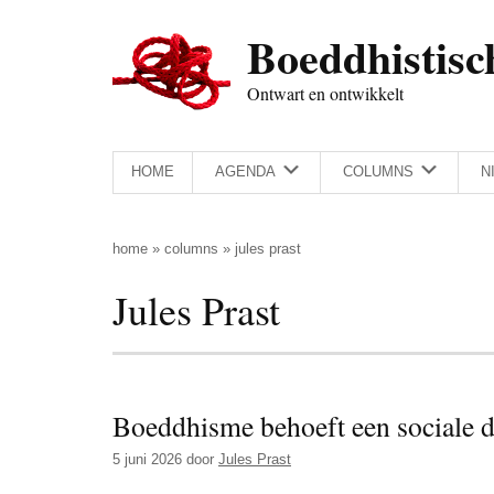
Door
Skip
Spring
Spring
Boeddhistisc
naar
to
naar
naar
de
secondary
de
de
Ontwart en ontwikkelt
hoofd
menu
eerste
voettekst
inhoud
sidebar
HOME
AGENDA
COLUMNS
N
home
»
columns
»
jules prast
Jules Prast
Boeddhisme behoeft een sociale 
5 juni 2026
door
Jules Prast