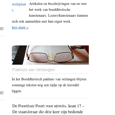
Artikelen en beschrijvingen van en over
van
het werk van boeddhistische
het
kunstenaars. Lezers/kunstenaars kunnen
westerse
zich ook aanmelden met hun eigen werk.
boeddhisme
lees meer »
over
er
Taigu
–
Boeddhisme
zonder
boeddhanatuur
Pakhuis van Verlangen
In het Boeddhistisch pakhuis van verlangen blijven
sommige teksten nog een tijdje op de leestafel
liggen.
over
er
Taigu
De Poortloze Poort voor nitwits, koan 17 –
–
De staatsleraar die drie keer zijn bediende
Hoe