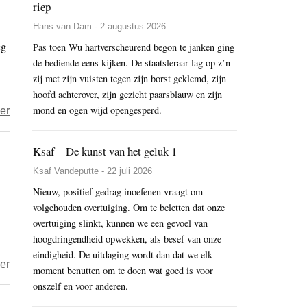
riep
menselijk
Hans van Dam - 2 augustus 2026
is
eg
de
Pas toen Wu hartverscheurend begon te janken ging
de bediende eens kijken. De staatsleraar lag op z’n
bodhisattva?
zij met zijn vuisten tegen zijn borst geklemd, zijn
hoofd achterover, zijn gezicht paarsblauw en zijn
mond en ogen wijd opengesperd.
over
er
Taigu
–
Ksaf – De kunst van het geluk 1
Wedergeboren
Ksaf Vandeputte - 22 juli 2026
in
Nieuw, positief gedrag inoefenen vraagt om
lege
volgehouden overtuiging. Om te beletten dat onze
ervaring
overtuiging slinkt, kunnen we een gevoel van
hoogdringendheid opwekken, als besef van onze
eindigheid. De uitdaging wordt dan dat we elk
over
er
moment benutten om te doen wat goed is voor
Taigu
onszelf en voor anderen.
–