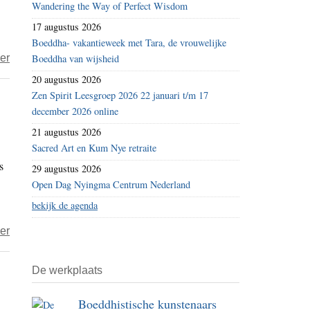
Wandering the Way of Perfect Wisdom
van
17 augustus 2026
boeddhisme
Boeddha- vakantieweek met Tara, de vrouwelijke
over
er
Boeddha van wijsheid
Taigu
20 augustus 2026
–
Zen Spirit Leesgroep 2026 22 januari t/m 17
december 2026 online
Het
lege
21 augustus 2026
graf
Sacred Art en Kum Nye retraite
s
29 augustus 2026
Open Dag Nyingma Centrum Nederland
bekijk de agenda
over
er
Taigu
–
De werkplaats
De
Boeddhistische kunstenaars
taalopdracht