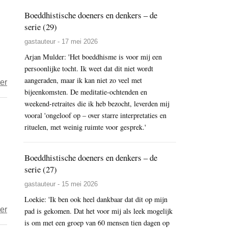
‘Onze
Boeddhistische doeners en denkers – de
Boeddha
serie (29)
die
gastauteur - 17 mei 2026
in
Arjan Mulder: 'Het boeddhisme is voor mij een
de
persoonlijke tocht. Ik weet dat dit niet wordt
hemel
aangeraden, maar ik kan niet zo veel met
over
er
zijt,
bijeenkomsten. De meditatie-ochtenden en
Taigu
uw
weekend-retraites die ik heb bezocht, leverden mij
–
naam
vooral 'ongeloof op – over starre interpretaties en
absurd
worde
rituelen, met weinig ruimte voor gesprek.'
boeddhisme
geheiligd’
Boeddhistische doeners en denkers – de
serie (27)
gastauteur - 15 mei 2026
Loekie: 'Ik ben ook heel dankbaar dat dit op mijn
over
er
pad is gekomen. Dat het voor mij als leek mogelijk
Taigu
is om met een groep van 60 mensen tien dagen op