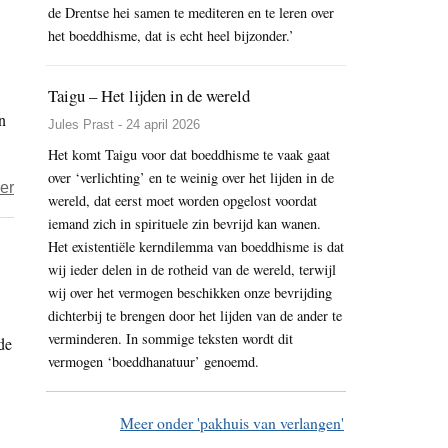
de Drentse hei samen te mediteren en te leren over
–
het boeddhisme, dat is echt heel bijzonder.’
Kapot
van
Shinran
Taigu – Het lijden in de wereld
n
Jules Prast - 24 april 2026
Het komt Taigu voor dat boeddhisme te vaak gaat
over ‘verlichting’ en te weinig over het lijden in de
over
er
wereld, dat eerst moet worden opgelost voordat
Taigu
iemand zich in spirituele zin bevrijd kan wanen.
–
Het existentiële kerndilemma van boeddhisme is dat
De
wij ieder delen in de rotheid van de wereld, terwijl
hunkering
wij over het vermogen beschikken onze bevrijding
dichterbij te brengen door het lijden van de ander te
naar
verminderen. In sommige teksten wordt dit
de
heil
vermogen ‘boeddhanatuur’ genoemd.
en
de
macht
Meer onder 'pakhuis van verlangen'
van