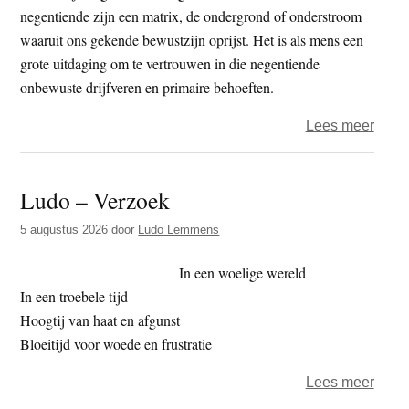
negentiende zijn een matrix, de ondergrond of onderstroom
waaruit ons gekende bewustzijn oprijst. Het is als mens een
grote uitdaging om te vertrouwen in die negentiende
onbewuste drijfveren en primaire behoeften.
over
Lees meer
Ksaf
–
Ludo – Verzoek
Moet
we
5 augustus 2026
door
Ludo Lemmens
strev
naar
In een woelige wereld
het
In een troebele tijd
hoge
Hoogtij van haat en afgunst
Bloeitijd voor woede en frustratie
over
Lees meer
Ludo