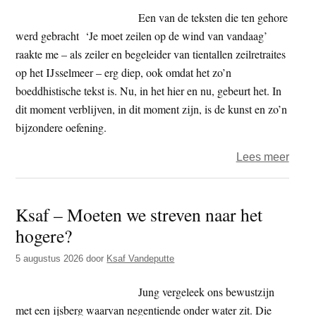
de
Een van de teksten die ten gehore
were
werd gebracht ‘Je moet zeilen op de wind van vandaag’
en
raakte me – als zeiler en begeleider van tientallen zeilretraites
voor
op het IJsselmeer – erg diep, ook omdat het zo’n
ons
boeddhistische tekst is. Nu, in het hier en nu, gebeurt het. In
eige
dit moment verblijven, in dit moment zijn, is de kunst en zo’n
leven
bijzondere oefening.
(deel
over
Lees meer
2)
Geen
dood
Ksaf – Moeten we streven naar het
geen
hogere?
vrees
(27)
5 augustus 2026
door
Ksaf Vandeputte
–
Huile
Jung vergeleek ons bewustzijn
met een ijsberg waarvan negentiende onder water zit. Die