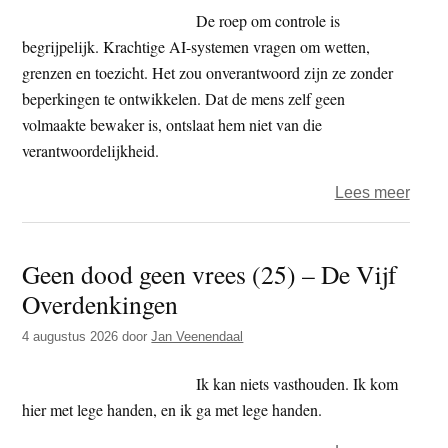
–
De roep om controle is
Het
begrijpelijk. Krachtige AI-systemen vragen om wetten,
is
grenzen en toezicht. Het zou onverantwoord zijn ze zonder
toch
beperkingen te ontwikkelen. Dat de mens zelf geen
nog
volmaakte bewaker is, ontslaat hem niet van die
snel
verantwoordelijkheid.
gega
over
Lees meer
Als
AI
Geen dood geen vrees (25) – De Vijf
ons
Overdenkingen
voorb
4 augustus 2026
door
Jan Veenendaal
Ik kan niets vasthouden. Ik kom
hier met lege handen, en ik ga met lege handen.