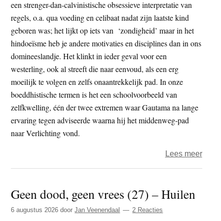
een strenger-dan-calvinistische obsessieve interpretatie van
regels, o.a. qua voeding en celibaat nadat zijn laatste kind
geboren was; het lijkt op iets van ‘zondigheid’ maar in het
hindoeïsme heb je andere motivaties en disciplines dan in ons
domineeslandje. Het klinkt in ieder geval voor een
westerling, ook al streeft die naar eenvoud, als een erg
moeilijk te volgen en zelfs onaantrekkelijk pad. In onze
boeddhistische termen is het een schoolvoorbeeld van
zelfkwelling, één der twee extremen waar Gautama na lange
ervaring tegen adviseerde waarna hij het middenweg-pad
naar Verlichting vond.
over
Lees meer
Gand
–
Geen dood, geen vrees (27) – Huilen
een
gewe
6 augustus 2026
door
Jan Veenendaal
2 Reacties
van