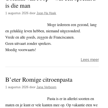
is die man
vrees
(23)
1 augustus 2026
door
Joop Ha Hoek
–
Dood
Moge iedereen een gezond, lang
en gelukkig leven hebben, niemand uitgezonderd.
Vrede en alle goeds, zeggen de Franciscanen.
Geen uitvaart zonder sprekers.
Moedig voorwaarts!
over
Lees meer
Colu
van
B’eter Romige citroenpasta
Joop
–
1 augustus 2026
door
Jana Verboom
wat
een
Pasta is er in allerlei soorten en
sprek
maten en je kunt er vele kanten mee op. Op vakantie eten we