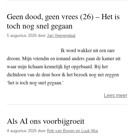
–
Geen dood, geen vrees (26) – Het is
Verz
toch nog snel gegaan
5 augustus 2026
door
Jan Veenendaal
Ik word wakker uit een rare
droom. Mijn vriendin en iemand anders gaan de kamer uit
waar mijn lichaam kennelijk ligt opgebaard. Bij het
dichtdoen van de deur hoor ik het bezoek nog net zeggen
‘het is toch nog snel gegaan.’
over
Lees meer
Geen
dood
Als AI ons voorbijgroeit
geen
vrees
4 augustus 2026
door
Rob van Boven en Luuk Mur
(26)