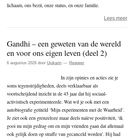
lichaam, ons bezit, onze status, en onze familie.
over
Lees meer
Geen
dood
Gandhi – een geweten van de wereld
geen
en voor ons eigen leven (deel 2)
vrees
(28)
6 augustus 2026
door
Ujukarin
Reageer
–
Identi
In zijn opinies en acties zie je
soms tegenstrijdigheden, deels verklaarbaar als
voortschrijdend inzicht in de 45 jaar dat hij sociaal-
activistisch experimenteerde. Wat wil je ook met een
autobiografie getiteld ‘Mijn experimenten met de Waarheid’.
Je ziet ook een grenzeloze maar deels naïeve positiviteit, ‘ik
gooi nu mijn gedrag om en mijn vrienden gaan dat allemaal
ook gelijk doen op straffe van gecanceld worden’. Hij had