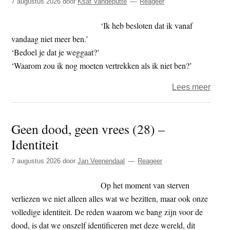
7 augustus 2026
door
Ksaf Vandeputte
Reageer
(29)
–
‘Ik heb besloten dat ik vanaf
terug
vandaag niet meer ben.’
‘Bedoel je dat je weggaat?’
‘Waarom zou ik nog moeten vertrekken als ik niet ben?’
over
Lees meer
Ksaf
–
Geen dood, geen vrees (28) –
De
Identiteit
kunst
niet
7 augustus 2026
door
Jan Veenendaal
Reageer
te
zijn
Op het moment van sterven
verliezen we niet alleen alles wat we bezitten, maar ook onze
volledige identiteit. De reden waarom we bang zijn voor de
dood, is dat we onszelf identificeren met deze wereld, dit