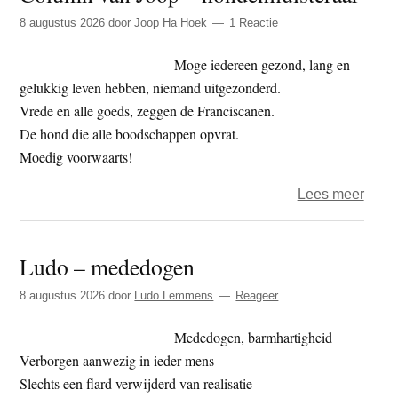
vrees
8 augustus 2026
door
Joop Ha Hoek
1 Reactie
(30)
–
Moge iedereen gezond, lang en
Anat
gelukkig leven hebben, niemand uitgezonderd.
Vrede en alle goeds, zeggen de Franciscanen.
De hond die alle boodschappen opvrat.
Moedig voorwaarts!
over
Lees meer
Colu
van
Ludo – mededogen
Joop
–
8 augustus 2026
door
Ludo Lemmens
Reageer
honde
Mededogen, barmhartigheid
Verborgen aanwezig in ieder mens
Slechts een flard verwijderd van realisatie