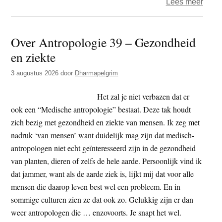
over
Lees meer
Geen
dood
Over Antropologie 39 – Gezondheid
geen
en ziekte
vrees
(25)
3 augustus 2026
door
Dharmapelgrim
–
De
Het zal je niet verbazen dat er
Vijf
ook een “Medische antropologie” bestaat. Deze tak houdt
Over
zich bezig met gezondheid en ziekte van mensen. Ik zeg met
nadruk ‘van mensen’ want duidelijk mag zijn dat medisch-
antropologen niet echt geïnteresseerd zijn in de gezondheid
van planten, dieren of zelfs de hele aarde. Persoonlijk vind ik
dat jammer, want als de aarde ziek is, lijkt mij dat voor alle
mensen die daarop leven best wel een probleem. En in
sommige culturen zien ze dat ook zo. Gelukkig zijn er dan
weer antropologen die … enzovoorts. Je snapt het wel.