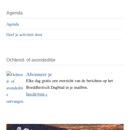
weggelaten
vrees
Primaire
(22)
Agenda
Sidebar
–
Agenda
radic
remis
Geef je activiteit door
Ochtend- of avondeditie
Abonneer je
Elke dag gratis een overzicht van de berichten op het
Boeddhistisch Dagblad in je mailbox.
Inschrijven »