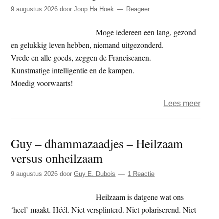
t
9 augustus 2026
door
Joop Ha Hoek
Reageer
e
e
s
Moge iedereen een lang, gezond
i
en gelukkig leven hebben, niemand uitgezonderd.
t
Vrede en alle goeds, zeggen de Franciscanen.
e
Kunstmatige intelligentie en de kampen.
Moedig voorwaarts!
over
Lees meer
Colu
van
Guy – dhammazaadjes – Heilzaam
Joop
versus onheilzaam
–
Heil
9 augustus 2026
door
Guy E. Dubois
1 Reactie
KI!
Heilzaam is datgene wat ons
‘heel’ maakt. Héél. Niet versplinterd. Niet polariserend. Niet