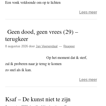
Een vonk voldoende om op te lichten
over
Lees meer
Ludo
–
Geen dood, geen vrees (29) –
mede
terugkeer
8 augustus 2026
door
Jan Veenendaal
Reageer
Op het moment dat ik sterf,
zal ik proberen naar je terug te komen
zo snel als ik kan.
over
Lees meer
Gee
dood
Ksaf – De kunst niet te zijn
geen
vrees