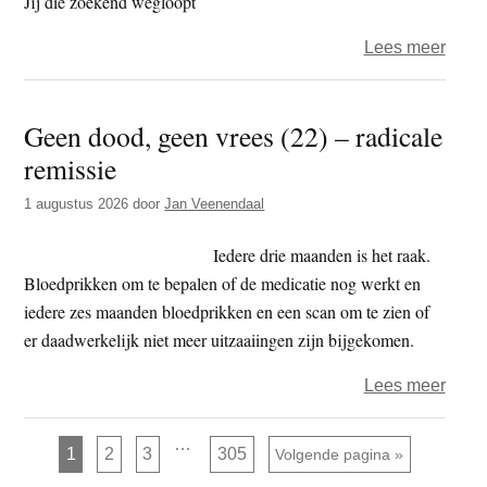
Jij die zoekend wegloopt
over
Lees meer
Ludo
–
Geen dood, geen vrees (22) – radicale
Gew
remissie
(men
zijn
1 augustus 2026
door
Jan Veenendaal
Iedere drie maanden is het raak.
Bloedprikken om te bepalen of de medicatie nog werkt en
iedere zes maanden bloedprikken en een scan om te zien of
er daadwerkelijk niet meer uitzaaiingen zijn bijgekomen.
over
Lees meer
Geen
dood
Interim
…
Pagina
Pagina
Pagina
Pagina
1
2
3
305
Ga naar
Volgende pagina »
pagina's
geen
zijn