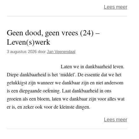
over
Lees meer
Over
Antro
Geen dood, geen vrees (24) –
39
Leven(s)werk
–
Gezo
3 augustus 2026
door
Jan Veenendaal
en
ziekt
Laten we in dankbaarheid leven.
Diepe dankbaarheid is het ‘middel’. De essentie dat we het
gelukkigst zijn wanneer we dankbaar zijn en niet andersom
is een diepgaande oefening. Laat dankbaarheid in ons
groeien als een bloem, laten we dankbaar zijn voor alles wat
er is, en zeker ook voor de kleinste dingen.
over
Lees meer
Geen
dood