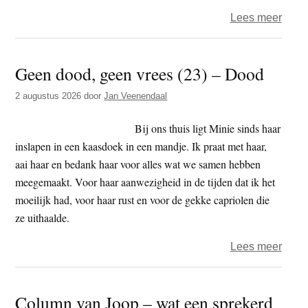
over
Lees meer
Guy
–
Geen dood, geen vrees (23) – Dood
dham
Persp
2 augustus 2026
door
Jan Veenendaal
Bij ons thuis ligt Minie sinds haar
inslapen in een kaasdoek in een mandje. Ik praat met haar,
aai haar en bedank haar voor alles wat we samen hebben
meegemaakt. Voor haar aanwezigheid in de tijden dat ik het
moeilijk had, voor haar rust en voor de gekke capriolen die
ze uithaalde.
over
Lees meer
Geen
dood
Column van Joop – wat een sprekerd
geen