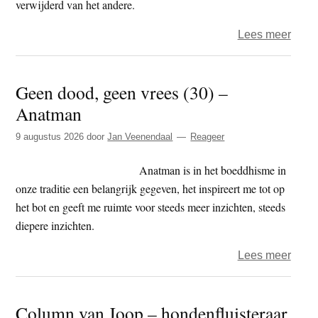
verwijderd van het andere.
over
Lees meer
Guy
–
Geen dood, geen vrees (30) –
dham
Anatman
–
Heil
9 augustus 2026
door
Jan Veenendaal
Reageer
versu
onhe
Anatman is in het boeddhisme in
onze traditie een belangrijk gegeven, het inspireert me tot op
het bot en geeft me ruimte voor steeds meer inzichten, steeds
diepere inzichten.
over
Lees meer
Geen
dood
Column van Joop – hondenfluisteraar
geen