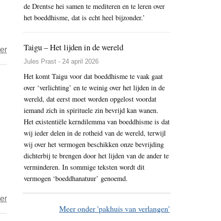
wakker
de Drentse hei samen te mediteren en te leren over
wordt
het boeddhisme, dat is echt heel bijzonder.’
(6)
Taigu – Het lijden in de wereld
over
er
Het
Jules Prast - 24 april 2026
kind
Het komt Taigu voor dat boeddhisme te vaak gaat
over ‘verlichting’ en te weinig over het lijden in de
in
wereld, dat eerst moet worden opgelost voordat
ons
iemand zich in spirituele zin bevrijd kan wanen.
dat
Het existentiële kerndilemma van boeddhisme is dat
nog
wij ieder delen in de rotheid van de wereld, terwijl
steeds
wij over het vermogen beschikken onze bevrijding
vrij
dichterbij te brengen door het lijden van de ander te
wil
verminderen. In sommige teksten wordt dit
leven
vermogen ‘boeddhanatuur’ genoemd.
(5)
over
er
Meer onder 'pakhuis van verlangen'
Waarom