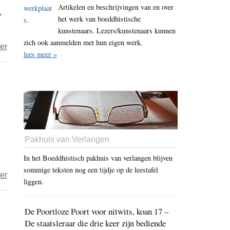
Artikelen en beschrijvingen van en over
,
het werk van boeddhistische
kunstenaars. Lezers/kunstenaars kunnen
zich ook aanmelden met hun eigen werk.
over
er
lees meer »
Als
een
ontmoeting
geen
examen
meer
hoeft
Pakhuis van Verlangen
te
In het Boeddhistisch pakhuis van verlangen blijven
zijn
sommige teksten nog een tijdje op de leestafel
over
er
–
liggen.
Angst
11
voor
De Poortloze Poort voor nitwits, koan 17 –
onze
De staatsleraar die drie keer zijn bediende
angst