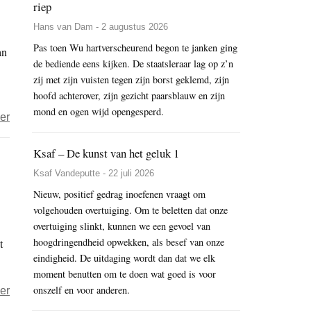
riep
Hans van Dam - 2 augustus 2026
Pas toen Wu hartverscheurend begon te janken ging
an
de bediende eens kijken. De staatsleraar lag op z’n
zij met zijn vuisten tegen zijn borst geklemd, zijn
hoofd achterover, zijn gezicht paarsblauw en zijn
mond en ogen wijd opengesperd.
over
er
De
Ksaf – De kunst van het geluk 1
interne
volwassene
Ksaf Vandeputte - 22 juli 2026
die
Nieuw, positief gedrag inoefenen vraagt om
niet
volgehouden overtuiging. Om te beletten dat onze
wegloopt
overtuiging slinkt, kunnen we een gevoel van
hoogdringendheid opwekken, als besef van onze
t
eindigheid. De uitdaging wordt dan dat we elk
moment benutten om te doen wat goed is voor
onszelf en voor anderen.
over
er
Wanneer