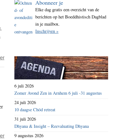
Abonneer je
i
Elke dag gratis een overzicht van de
t
berichten op het Boeddhistisch Dagblad
e
in je mailbox.
.
Inschrijven »
m
over
er
Als
AI
ons
6 juli 2026
voorbijgroeit
Zomer Avond Zen in Arnhem 6 juli -31 augustus
24 juli 2026
er
10 daagse Chöd retreat
31 juli 2026
Dhyana & Insight – Reevaluating Dhyana
9 augustus 2026
over
er