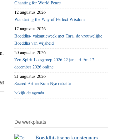
Chanting for World Peace
Corona-
enquête:
12 augustus 2026
Wandering the Way of Perfect Wisdom
als
macht
17 augustus 2026
Boeddha- vakantieweek met Tara, de vrouwelijke
haar
Boeddha van wijsheid
eigen
n.
20 augustus 2026
verhaal
Zen Spirit Leesgroep 2026 22 januari t/m 17
schrijft
december 2026 online
(13)
21 augustus 2026
over
er
Sacred Art en Kum Nye retraite
Macht
bekijk de agenda
over
of
verbondenheid
De werkplaats
met?
(12)
Boeddhistische kunstenaars