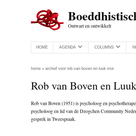
Door
Skip
Spring
Spring
Boeddhistisc
naar
to
naar
naar
de
secondary
de
de
Ontwart en ontwikkelt
hoofd
menu
eerste
voettekst
inhoud
sidebar
HOME
AGENDA
COLUMNS
N
home
»
archief voor rob van boven en luuk mur
Rob van Boven en Luu
Rob van Boven (1951) is psycholoog en psychotherapeu
psycholoog en lid van de Dzogchen Community Nederla
gesprek in Tweespraak.