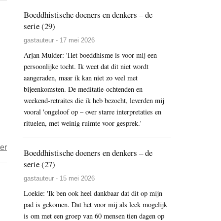
verbinding
Boeddhistische doeners en denkers – de
ooit
serie (29)
gevaarlijk
gastauteur - 17 mei 2026
was
Arjan Mulder: 'Het boeddhisme is voor mij een
(7)
persoonlijke tocht. Ik weet dat dit niet wordt
aangeraden, maar ik kan niet zo veel met
bijeenkomsten. De meditatie-ochtenden en
weekend-retraites die ik heb bezocht, leverden mij
vooral 'ongeloof op – over starre interpretaties en
rituelen, met weinig ruimte voor gesprek.'
over
er
Boeddhistische doeners en denkers – de
Als
serie (27)
de
gastauteur - 15 mei 2026
volwassene
Loekie: 'Ik ben ook heel dankbaar dat dit op mijn
in
pad is gekomen. Dat het voor mij als leek mogelijk
ons
is om met een groep van 60 mensen tien dagen op