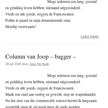
Moge iedereen een lang, gezond
en gelukkig leven hebben, niemand uitgezonderd.
Vrede en alle goeds, zeggen de Franciscanen.
Politie te paard en mijn dementerende oma.
Moedig voorwaarts!
over
Lees meer
Colu
van
Column van Joop – bagger –
Joop
–
18 juli 2026
door
Joop Ha Hoek
Juda
Moge iedereen een lang, gezond
en gelukkig leven hebben, niemand uitgezonderd.
Vrede en alle goeds, zeggen de Franciscanen
Maak een eind aan oorlog en geweld, stop de wapenhandel.
Na het zien van die commerciële rotzooi herstel ik langzaam
geestelijk maar ik zal nooit meer de oude worden.