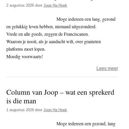
t
2 augustus 2026
door
Joop Ha Hoek
e
e
s
Moge iedereen een lang, gezond
i
en gelukkig leven hebben, niemand uitgezonderd.
t
Vrede en alle goeds, zeggen de Franciscanen.
e
Waarom je nooit, als je aandacht wilt, over granieten
platforms moet lopen.
Moedig voorwaarts!
over
Lees meer
Colu
van
Column van Joop – wat een sprekerd
Joop
is die man
–
slech
1 augustus 2026
door
Joop Ha Hoek
tijden
Moge iedereen een gezond, lang