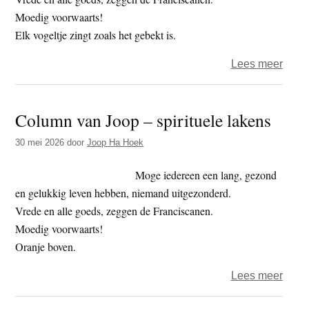
Moedig voorwaarts!
Elk vogeltje zingt zoals het gebekt is.
over
Lees meer
Colu
van
Column van Joop – spirituele lakens
Joop
–
30 mei 2026
door
Joop Ha Hoek
heel
verve
Moge iedereen een lang, gezond
en gelukkig leven hebben, niemand uitgezonderd.
Vrede en alle goeds, zeggen de Franciscanen.
Moedig voorwaarts!
Oranje boven.
over
Lees meer
Colu