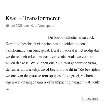
Colu
van
Ksaf – Transformeren
Joop
–
19 juni 2026
door
Ksaf Vandeputte
doden
De boeddhistische leraar Jack
Kornfield beschrijft vier principes die leiden tot een
transformatie van onze geest. Eerst en vooral is het nodig dat
we de realiteit erkennen zoals ze is, niet zoals we zouden
willen dat ze is. We kunnen ons bij al wat gebeurt de vraag
stellen: is dit werkelijk zo of beeld ik me dit in? Zo bevrijden
we ons van de grootste rem op geestelijke groei, vechten
tegen wat onaangenaam is of krampachtig najagen wat ‘leuk’
is.
over
Lees meer
Ksaf