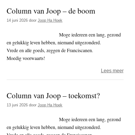
–
Column van Joop – de boom
Tran
14 juni 2026
door
Joop Ha Hoek
Moge iedereen een lang, gezond
en gelukkig leven hebben, niemand uitgezonderd.
Vrede en alle goeds, zeggen de Franciscanen.
Moedig voorwaarts!
over
Lees meer
Colu
van
Column van Joop – toekomst?
Joop
–
13 juni 2026
door
Joop Ha Hoek
de
boo
Moge iedereen een lang, gezond
en gelukkig leven hebben, niemand uitgezonderd.
Vrede en alle goeds, zeggen de Franciscanen.