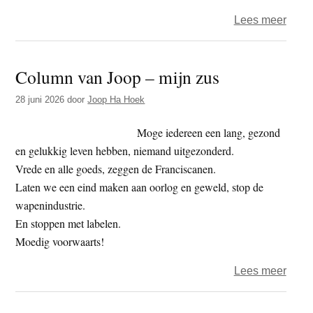
over
Lees meer
Colu
van
Column van Joop – mijn zus
Joop
–
28 juni 2026
door
Joop Ha Hoek
wat
is
Moge iedereen een lang, gezond
een
en gelukkig leven hebben, niemand uitgezonderd.
mens
Vrede en alle goeds, zeggen de Franciscanen.
waar
Laten we een eind maken aan oorlog en geweld, stop de
wapenindustrie.
En stoppen met labelen.
Moedig voorwaarts!
over
Lees meer
Colu
van