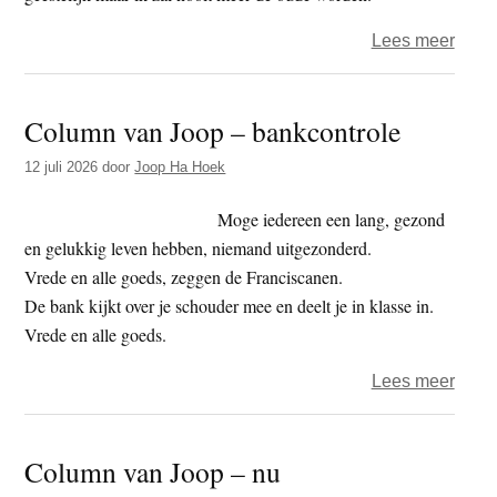
over
Lees meer
Colu
van
Column van Joop – bankcontrole
Joop
–
12 juli 2026
door
Joop Ha Hoek
bagg
–
Moge iedereen een lang, gezond
en gelukkig leven hebben, niemand uitgezonderd.
Vrede en alle goeds, zeggen de Franciscanen.
De bank kijkt over je schouder mee en deelt je in klasse in.
Vrede en alle goeds.
over
Lees meer
Colu
van
Column van Joop – nu
Joop
–