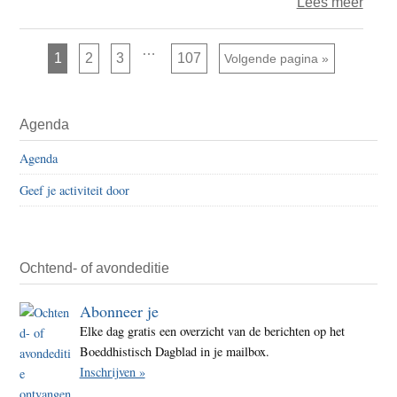
over
Lees meer
Colu
van
Interim
…
Pagina
Pagina
Pagina
Pagina
1
2
3
107
Ga naar
Volgende pagina »
pagina's
Joop
zijn
weggelaten
–
Primaire
zoek
Agenda
Sidebar
Agenda
Geef je activiteit door
Ochtend- of avondeditie
Abonneer je
Elke dag gratis een overzicht van de berichten op het
Boeddhistisch Dagblad in je mailbox.
Inschrijven »