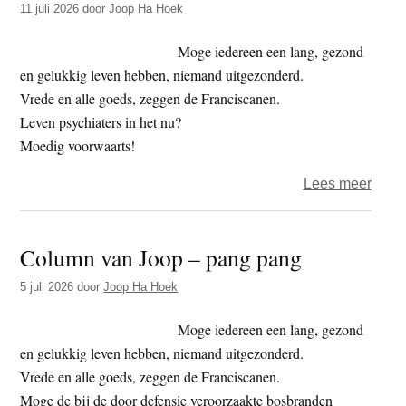
11 juli 2026
door
Joop Ha Hoek
bankc
Moge iedereen een lang, gezond
en gelukkig leven hebben, niemand uitgezonderd.
Vrede en alle goeds, zeggen de Franciscanen.
Leven psychiaters in het nu?
Moedig voorwaarts!
over
Lees meer
Colu
van
Column van Joop – pang pang
Joop
–
5 juli 2026
door
Joop Ha Hoek
nu
Moge iedereen een lang, gezond
en gelukkig leven hebben, niemand uitgezonderd.
Vrede en alle goeds, zeggen de Franciscanen.
Moge de bij de door defensie veroorzaakte bosbranden