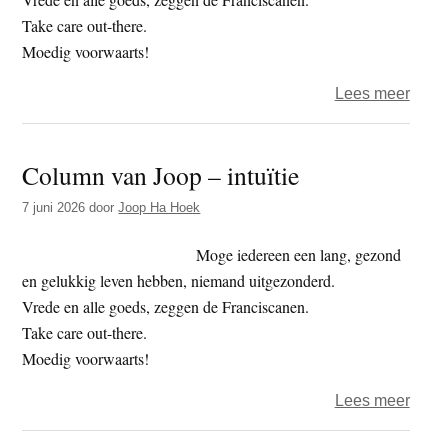
Take care out-there.
Moedig voorwaarts!
over
Lees meer
Colu
van
Column van Joop – intuïtie
Joop
–
7 juni 2026
door
Joop Ha Hoek
toek
Moge iedereen een lang, gezond
en gelukkig leven hebben, niemand uitgezonderd.
Vrede en alle goeds, zeggen de Franciscanen.
Take care out-there.
Moedig voorwaarts!
over
Lees meer
Colu