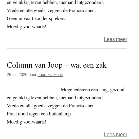
en gelukkig leven hebben, niemand uitgezonderd.
Vrede en alle goeds, zeggen de Franciscanen.
Geen uitvaart zonder sprekers.
Moedig voorwaarts!
over
Lees meer
Colu
van
Column van Joop – wat een zak
Joop
–
26 juli 2026
door
Joop Ha Hoek
wat
een
Moge iedereen een lang, gezond
sprek
en gelukkig leven hebben, niemand uitgezonderd.
is
Vrede en alla goeds, zeggen de Franciscanen.
die
Praat nooit tegen een buitenlamp.
man
Moedig voorwaarts!
over
Lees meer