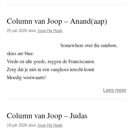
Colu
van
Column van Joop – Anand(aap)
Joop
–
25 juli 2026
door
Joop Ha Hoek
wat
een
Somewhere over the rainbow,
zak
skies are blue.
Vrede en alle goeds, zeggen de Franciscanen.
Zorg dat je niet in een vangkooi terecht komt.
Moedig voorwaarts!
over
Lees meer
Colu
van
Column van Joop – Judas
Joop
–
19 juli 2026
door
Joop Ha Hoek
Anan