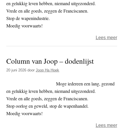
en gelukkig leven hebben, niemand uitgezonderd.
Vrede en alle goeds, zeggen de Franciscanen.
Stop de wapenindustrie.
Moedig voorwaarts!
over
Lees meer
Colu
van
Column van Joop – dodenlijst
Joop
–
20 juni 2026
door
Joop Ha Hoek
de
dag
Moge iedereen een lang, gezond
des
en gelukkig leven hebben, niemand uitgezonderd.
Here
Vrede en alle goeds, zeggen de Franciscanen.
Stop oorlog en geweld, stop de wapenhandel.
Moedig voorwaarts!
over
Lees meer