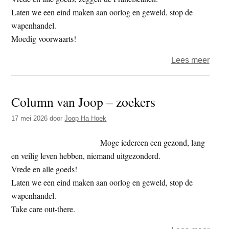
Laten we een eind maken aan oorlog en geweld, stop de
wapenhandel.
Moedig voorwaarts!
over
Lees meer
Colu
van
Column van Joop – zoekers
Joop
–
17 mei 2026
door
Joop Ha Hoek
mante
Moge iedereen een gezond, lang
en veilig leven hebben, niemand uitgezonderd.
Vrede en alle goeds!
Laten we een eind maken aan oorlog en geweld, stop de
wapenhandel.
Take care out-there.