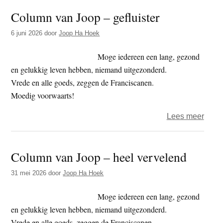
van
Column van Joop – gefluister
Joop
–
6 juni 2026
door
Joop Ha Hoek
intuït
Moge iedereen een lang, gezond
en gelukkig leven hebben, niemand uitgezonderd.
Vrede en alle goeds, zeggen de Franciscanen.
Moedig voorwaarts!
over
Lees meer
Colu
van
Column van Joop – heel vervelend
Joop
–
31 mei 2026
door
Joop Ha Hoek
geflui
Moge iedereen een lang, gezond
en gelukkig leven hebben, niemand uitgezonderd.
Vrede en alle goeds, zeggen de Franciscanen.