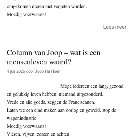
omgekomen dieren niet vergeten worden.
Moedig voorwaarts!
over
Lees meer
Colu
van
Column van Joop – wat is een
Joop
mensenleven waard?
–
pang
4 juli 2026
door
Joop Ha Hoek
pang
Moge iedereen een lang, gezond
en gelukkig leven hebben, niemand uitgezonderd.
Vrede en alle goeds, zeggen de Franciscanen.
Laten we een eind maken aan oorlog en geweld, stop de
wapenindustrie.
Moedig voorwaarts!
Vieren, vijven, zessen en achten.