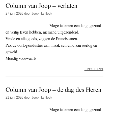
Column van Joop – verlaten
Joop
–
27 juni 2026
door
Joop Ha Hoek
mijn
zus
Moge iedereen een lang, gezond
en veilig leven hebben, niemand uitgezonderd.
Vrede en alle goeds, zeggen de Franciscanen.
Pak de oorlogsindustrie aan, maak een eind aan oorlog en
geweld.
Moedig voorwaarts!
over
Lees meer
Colu
van
Column van Joop – de dag des Heren
Joop
–
21 juni 2026
door
Joop Ha Hoek
verla
Moge iedereen een lang, gezond