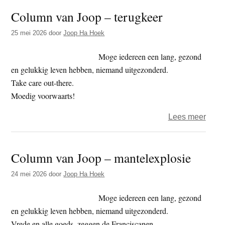
van
Column van Joop – terugkeer
Joop
–
25 mei 2026
door
Joop Ha Hoek
spirit
laken
Moge iedereen een lang, gezond
en gelukkig leven hebben, niemand uitgezonderd.
Take care out-there.
Moedig voorwaarts!
over
Lees meer
Colu
van
Column van Joop – mantelexplosie
Joop
–
24 mei 2026
door
Joop Ha Hoek
terug
Moge iedereen een lang, gezond
en gelukkig leven hebben, niemand uitgezonderd.
Vrede en alle goeds, zeggen de Franciscanen.