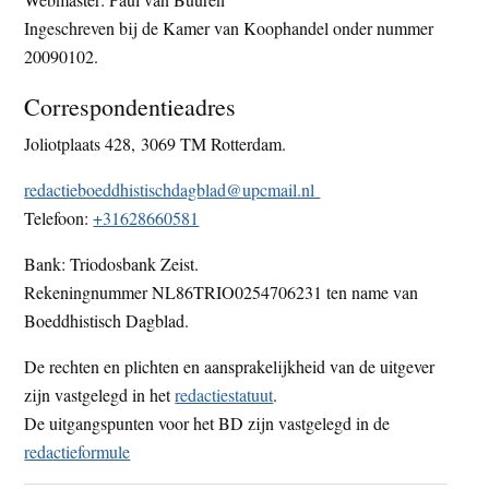
t
e
Ingeschreven bij de Kamer van Koophandel onder nummer
e
s
20090102.
i
Correspondentieadres
t
e
Joliotplaats 428, 3069 TM Rotterdam.
redactieboeddhistischdagblad@upcmail.nl
Telefoon:
+31628660581
Bank: Triodosbank Zeist.
Rekeningnummer NL86TRIO0254706231 ten name van
Boeddhistisch Dagblad.
De rechten en plichten en aansprakelijkheid van de uitgever
zijn vastgelegd in het
redactiestatuut
.
De uitgangspunten voor het BD zijn vastgelegd in de
redactieformule