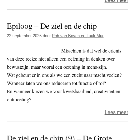
Lees meer
Jong
zoek
Epiloog – De ziel en de chip
houv
–
22 september 2025
door
Rob van Boven en Luuk Mur
en
lope
Misschien is dat wel de erfenis
in
van deze reeks: niet alleen een oefening in denken over
dezel
bewustzijn, maar vooral een oefening in mens-zijn.
val
Wat gebeurt er in ons als we een zucht naar macht voelen?
Wanneer laten we ons reduceren tot functie of rol?
En wanneer kiezen we voor kwetsbaarheid, creativiteit en
ontmoeting?
over
Lees meer
Epilo
–
De ziel en de chip (9) – De Grote
De