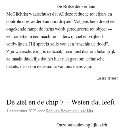
–
De Britse denker Iain
De
McGilchrist waarschuwt dat AI deze reductie tot cijfers en
Grote
controle nog verder kan doordrijven. Volgens hem dreigt een
Omke
ongekende ramp: de mens wordt gereduceerd tot object —
De
een radertje in een machine — terwijl ziel en vrijheid
Pira
verdwijnen. Hij spreekt zelfs van een “machinale dood”.
en
Zijn waarschuwing is radicaal, maar juist daarom belangrijk:
het
ze maakt duidelijk dat het hier niet gaat om technische
Innerl
details, maar om de essentie van ons mens-zijn.
Gezi
over
Lees meer
De
ziel
De ziel en de chip 7 – Weten dat leeft
en
de
1 september 2025
door
Rob van Boven en Luuk Mur
chip
(8)
Onze samenleving lijkt zich