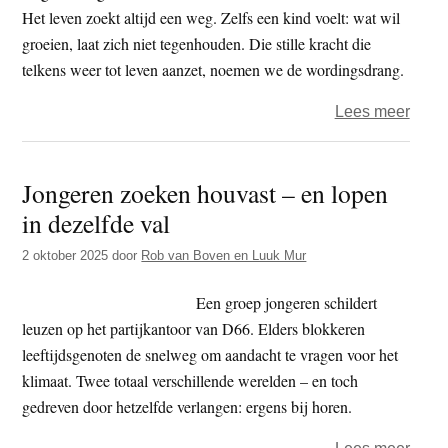
Het leven zoekt altijd een weg. Zelfs een kind voelt: wat wil
groeien, laat zich niet tegenhouden. Die stille kracht die
telkens weer tot leven aanzet, noemen we de wordingsdrang.
over
Lees meer
Zoal
een
Jongeren zoeken houvast – en lopen
grass
in dezelfde val
door
asfalt
2 oktober 2025
door
Rob van Boven en Luuk Mur
–
over
Een groep jongeren schildert
de
leuzen op het partijkantoor van D66. Elders blokkeren
krach
leeftijdsgenoten de snelweg om aandacht te vragen voor het
die
klimaat. Twee totaal verschillende werelden – en toch
leven
gedreven door hetzelfde verlangen: ergens bij horen.
heet
over