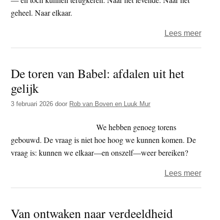
geheel. Naar elkaar.
over
Lees meer
‘Let’s
Drop
De toren van Babel: afdalen uit het
the
gelijk
Big
One’
3 februari 2026
door
Rob van Boven en Luuk Mur
—
van
We hebben genoeg torens
overl
gebouwd. De vraag is niet hoe hoog we kunnen komen. De
naar
vraag is: kunnen we elkaar—en onszelf—weer bereiken?
ontm
over
Lees meer
De
toren
Van ontwaken naar verdeeldheid
van