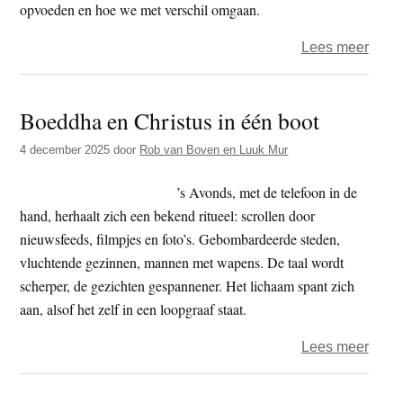
opvoeden en hoe we met verschil omgaan.
over
Lees meer
Oorl
in
Boeddha en Christus in één boot
je
hoofd
4 december 2025
door
Rob van Boven en Luuk Mur
mag
een
’s Avonds, met de telefoon in de
kind
hand, herhaalt zich een bekend ritueel: scrollen door
nog
nieuwsfeeds, filmpjes en foto’s. Gebombardeerde steden,
een
vluchtende gezinnen, mannen met wapens. De taal wordt
eige
scherper, de gezichten gespannener. Het lichaam spant zich
meni
aan, alsof het zelf in een loopgraaf staat.
hebb
over
Lees meer
Boed
en