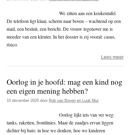
We zitten aan een keukentafel.
De telefoon ligt klaar, scherm naar boven – wachtend op een
mail, een besluit, een bericht. De vrouw tegenover me is
moeder van een kleuter. In het dossier is zij vooral: casus,
risico.
over
Lees meer
Is
Muis
Oorlog in je hoofd: mag een kind nog
ook
een eigen mening hebben?
mee
10 december 2025
door
Rob van Boven en Luuk Mur
Oorlog lijkt iets van ver weg:
tanks, raketten, frontlinies. Maar de zaadjes ervan liggen
dichter bij huis: in hoe we denken, hoe we kinderen