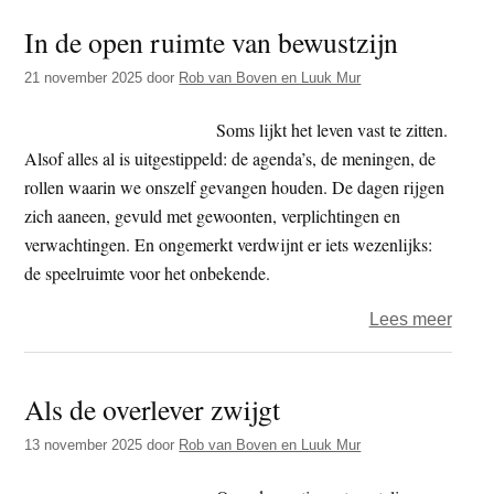
tijger
In de open ruimte van bewustzijn
in
ons
21 november 2025
door
Rob van Boven en Luuk Mur
lijf
–
Soms lijkt het leven vast te zitten.
Peter
Alsof alles al is uitgestippeld: de agenda’s, de meningen, de
Levi
rollen waarin we onszelf gevangen houden. De dagen rijgen
en
zich aaneen, gevuld met gewoonten, verplichtingen en
de
verwachtingen. En ongemerkt verdwijnt er iets wezenlijks:
wijsh
de speelruimte voor het onbekende.
van
over
Lees meer
het
In
lich
de
Als de overlever zwijgt
open
ruimt
13 november 2025
door
Rob van Boven en Luuk Mur
van
bewus