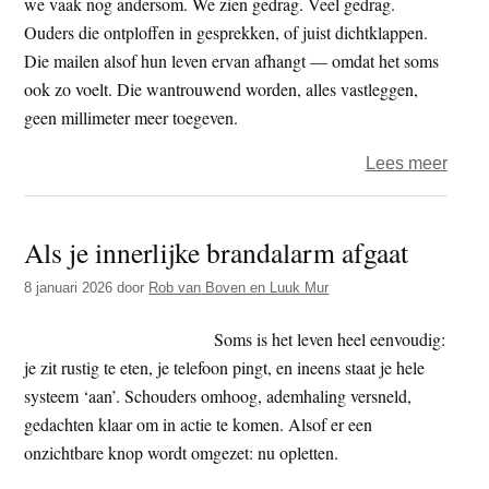
we vaak nog andersom. We zien gedrag. Veel gedrag.
Ouders die ontploffen in gesprekken, of juist dichtklappen.
Die mailen alsof hun leven ervan afhangt — omdat het soms
ook zo voelt. Die wantrouwend worden, alles vastleggen,
geen millimeter meer toegeven.
over
Lees meer
Niet:
“Waa
Als je innerlijke brandalarm afgaat
dit
gedr
8 januari 2026
door
Rob van Boven en Luuk Mur
Maar
“Waa
Soms is het leven heel eenvoudig:
deze
je zit rustig te eten, je telefoon pingt, en ineens staat je hele
pijn?
systeem ‘aan’. Schouders omhoog, ademhaling versneld,
—
gedachten klaar om in actie te komen. Alsof er een
ook
onzichtbare knop wordt omgezet: nu opletten.
in