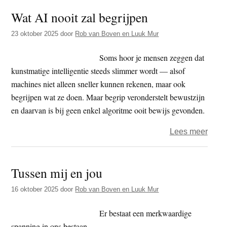
leegt
Wat AI nooit zal begrijpen
die
leeft
23 oktober 2025
door
Rob van Boven en Luuk Mur
–
Nishi
Soms hoor je mensen zeggen dat
en
kunstmatige intelligentie steeds slimmer wordt — alsof
McGil
machines niet alleen sneller kunnen rekenen, maar ook
in
begrijpen wat ze doen. Maar begrip veronderstelt bewustzijn
dialo
en daarvan is bij geen enkel algoritme ooit bewijs gevonden.
over
Lees meer
Wat
AI
Tussen mij en jou
nooit
zal
16 oktober 2025
door
Rob van Boven en Luuk Mur
begri
Er bestaat een merkwaardige
spanning in ons bestaan.