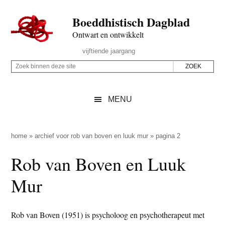
Door
Skip
Spring
Spring
Boeddhistisch Dagblad
naar
to
naar
naar
de
secondary
de
de
Ontwart en ontwikkelt
hoofd
menu
eerste
voettekst
Header
vijftiende jaargang
inhoud
sidebar
Rechts
Z
Z
o
o
e
e
MENU
k
k
b
o
i
p
home
»
archief voor rob van boven en luuk mur
»
pagina 2
n
d
Rob van Boven en Luuk
n
e
e
z
Mur
n
e
d
s
e
Rob van Boven (1951) is psycholoog en psychotherapeut met
i
z