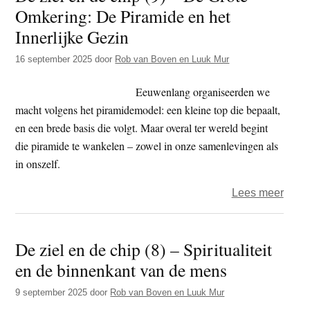
Omkering: De Piramide en het
ziel
en
Innerlijke Gezin
de
16 september 2025
door
Rob van Boven en Luuk Mur
chip
Eeuwenlang organiseerden we
macht volgens het piramidemodel: een kleine top die bepaalt,
en een brede basis die volgt. Maar overal ter wereld begint
die piramide te wankelen – zowel in onze samenlevingen als
in onszelf.
over
Lees meer
De
ziel
De ziel en de chip (8) – Spiritualiteit
en
en de binnenkant van de mens
de
chip
9 september 2025
door
Rob van Boven en Luuk Mur
(9)