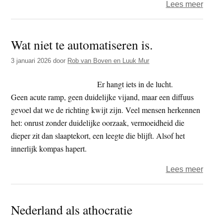
over
Lees meer
de
Als
jeug
je
Wat niet te automatiseren is.
innerl
bran
3 januari 2026
door
Rob van Boven en Luuk Mur
afgaa
Er hangt iets in de lucht.
Geen acute ramp, geen duidelijke vijand, maar een diffuus
gevoel dat we de richting kwijt zijn. Veel mensen herkennen
het: onrust zonder duidelijke oorzaak, vermoeidheid die
dieper zit dan slaaptekort, een leegte die blijft. Alsof het
innerlijk kompas hapert.
over
Lees meer
Wat
niet
Nederland als athocratie
te
autom