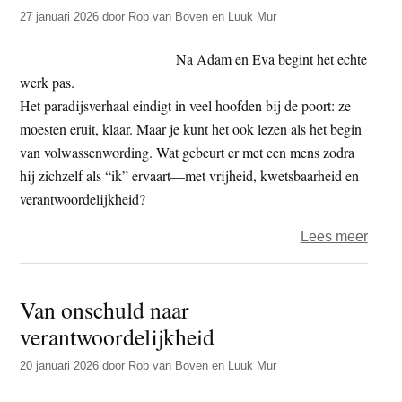
Babel
27 januari 2026
door
Rob van Boven en Luuk Mur
afdal
uit
Na Adam en Eva begint het echte
het
werk pas.
gelijk
Het paradijsverhaal eindigt in veel hoofden bij de poort: ze
moesten eruit, klaar. Maar je kunt het ook lezen als het begin
van volwassenwording. Wat gebeurt er met een mens zodra
hij zichzelf als “ik” ervaart—met vrijheid, kwetsbaarheid en
verantwoordelijkheid?
over
Lees meer
Van
ontw
Van onschuld naar
naar
verantwoordelijkheid
verde
20 januari 2026
door
Rob van Boven en Luuk Mur