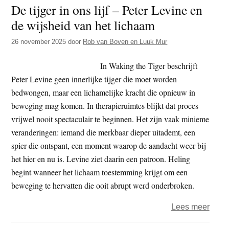
De tijger in ons lijf – Peter Levine en
Chris
de wijsheid van het lichaam
in
één
26 november 2025
door
Rob van Boven en Luuk Mur
boot
In Waking the Tiger beschrijft
Peter Levine geen innerlijke tijger die moet worden
bedwongen, maar een lichamelijke kracht die opnieuw in
beweging mag komen. In therapieruimtes blijkt dat proces
vrijwel nooit spectaculair te beginnen. Het zijn vaak minieme
veranderingen: iemand die merkbaar dieper uitademt, een
spier die ontspant, een moment waarop de aandacht weer bij
het hier en nu is. Levine ziet daarin een patroon. Heling
begint wanneer het lichaam toestemming krijgt om een
beweging te hervatten die ooit abrupt werd onderbroken.
over
Lees meer
De