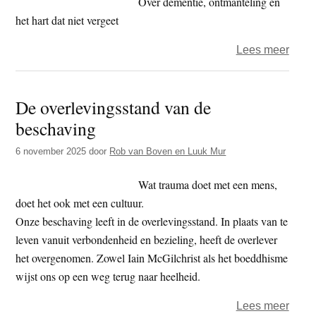
Over dementie, ontmanteling en
het hart dat niet vergeet
over
Lees meer
Als
de
De overlevingsstand van de
overl
beschaving
zwijg
6 november 2025
door
Rob van Boven en Luuk Mur
Wat trauma doet met een mens,
doet het ook met een cultuur.
Onze beschaving leeft in de overlevingsstand. In plaats van te
leven vanuit verbondenheid en bezieling, heeft de overlever
het overgenomen. Zowel Iain McGilchrist als het boeddhisme
wijst ons op een weg terug naar heelheid.
over
Lees meer