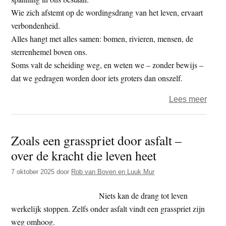
Wie zich afstemt op de wordingsdrang van het leven, ervaart
verbondenheid.
Alles hangt met alles samen: bomen, rivieren, mensen, de
sterrenhemel boven ons.
Soms valt de scheiding weg, en weten we – zonder bewijs –
dat we gedragen worden door iets groters dan onszelf.
over
Lees meer
Tuss
mij
Zoals een grasspriet door asfalt –
en
over de kracht die leven heet
jou
7 oktober 2025
door
Rob van Boven en Luuk Mur
Niets kan de drang tot leven
werkelijk stoppen. Zelfs onder asfalt vindt een grasspriet zijn
weg omhoog.