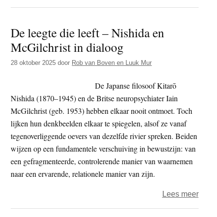
De
overl
De leegte die leeft – Nishida en
van
McGilchrist in dialoog
de
besc
28 oktober 2025
door
Rob van Boven en Luuk Mur
De Japanse filosoof Kitarō
Nishida (1870–1945) en de Britse neuropsychiater Iain
McGilchrist (geb. 1953) hebben elkaar nooit ontmoet. Toch
lijken hun denkbeelden elkaar te spiegelen, alsof ze vanaf
tegenoverliggende oevers van dezelfde rivier spreken. Beiden
wijzen op een fundamentele verschuiving in bewustzijn: van
een gefragmenteerde, controlerende manier van waarnemen
naar een ervarende, relationele manier van zijn.
over
Lees meer
De