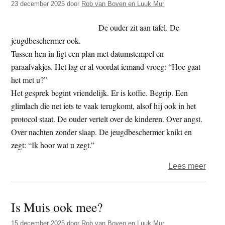
23 december 2025
door
Rob van Boven en Luuk Mur
is.
De ouder zit aan tafel. De
jeugdbeschermer ook.
Tussen hen in ligt een plan met datumstempel en
paraafvakjes. Het lag er al voordat iemand vroeg: “Hoe gaat
het met u?”
Het gesprek begint vriendelijk. Er is koffie. Begrip. Een
glimlach die net iets te vaak terugkomt, alsof hij ook in het
protocol staat. De ouder vertelt over de kinderen. Over angst.
Over nachten zonder slaap. De jeugdbeschermer knikt en
zegt: “Ik hoor wat u zegt.”
over
Lees meer
Nede
als
Is Muis ook mee?
athoc
15 december 2025
door
Rob van Boven en Luuk Mur