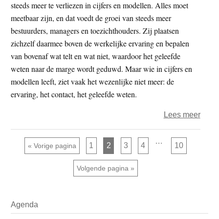
–
steeds meer te verliezen in cijfers en modellen. Alles moet
Spirit
meetbaar zijn, en dat voedt de groei van steeds meer
en
bestuurders, managers en toezichthouders. Zij plaatsen
de
zichzelf daarmee boven de werkelijke ervaring en bepalen
binn
van bovenaf wat telt en wat niet, waardoor het geleefde
van
weten naar de marge wordt geduwd. Maar wie in cijfers en
de
modellen leeft, ziet vaak het wezenlijke niet meer: de
mens
ervaring, het contact, het geleefde weten.
over
Lees meer
De
ziel
Interim
…
Pagina
Pagina
Pagina
Pagina
Pagina
Ga naar
1
2
3
4
10
«
Vorige pagina
pagina's
en
zijn
weggelaten
de
Ga naar
Volgende pagina »
chip
7
Primaire
–
Agenda
Sidebar
Wete