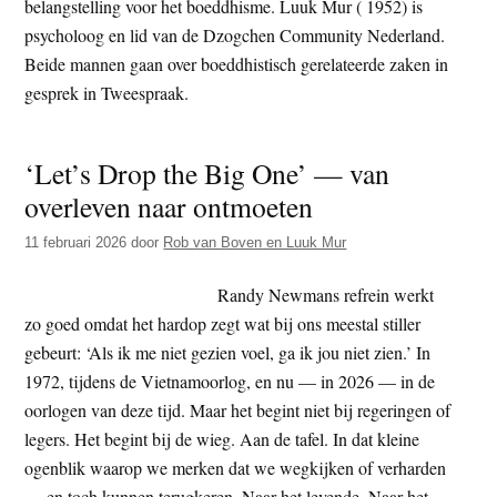
belangstelling voor het boeddhisme. Luuk Mur ( 1952) is
t
e
psycholoog en lid van de Dzogchen Community Nederland.
e
s
Beide mannen gaan over boeddhistisch gerelateerde zaken in
i
gesprek in Tweespraak.
t
e
‘Let’s Drop the Big One’ — van
overleven naar ontmoeten
11 februari 2026
door
Rob van Boven en Luuk Mur
Randy Newmans refrein werkt
zo goed omdat het hardop zegt wat bij ons meestal stiller
gebeurt: ‘Als ik me niet gezien voel, ga ik jou niet zien.’ In
1972, tijdens de Vietnamoorlog, en nu — in 2026 — in de
oorlogen van deze tijd. Maar het begint niet bij regeringen of
legers. Het begint bij de wieg. Aan de tafel. In dat kleine
ogenblik waarop we merken dat we wegkijken of verharden
— en toch kunnen terugkeren. Naar het levende. Naar het