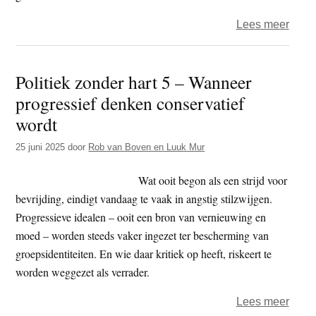
over
Lees meer
Polit
zond
Politiek zonder hart 5 – Wanneer
hart
progressief denken conservatief
6
–
wordt
De
25 juni 2025
door
Rob van Boven en Luuk Mur
toesl
is
Wat ooit begon als een strijd voor
niet
bevrijding, eindigt vandaag te vaak in angstig stilzwijgen.
voorb
Progressieve idealen – ooit een bron van vernieuwing en
–
moed – worden steeds vaker ingezet ter bescherming van
ze
groepsidentiteiten. En wie daar kritiek op heeft, riskeert te
heet
worden weggezet als verrader.
nu
jeugd
over
Lees meer