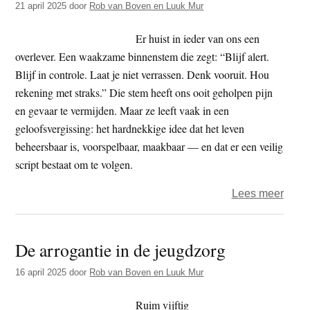
21 april 2025
door
Rob van Boven en Luuk Mur
de
non-
Er huist in ieder van ons een
dualit
overlever. Een waakzame binnenstem die zegt: “Blijf alert.
daara
Blijf in controle. Laat je niet verrassen. Denk vooruit. Hou
rekening met straks.” Die stem heeft ons ooit geholpen pijn
en gevaar te vermijden. Maar ze leeft vaak in een
geloofsvergissing: het hardnekkige idee dat het leven
beheersbaar is, voorspelbaar, maakbaar — en dat er een veilig
script bestaat om te volgen.
over
Lees meer
Wakk
word
De arrogantie in de jeugdzorg
uit
het
16 april 2025
door
Rob van Boven en Luuk Mur
maak
Ruim vijftig