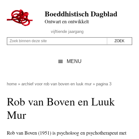
Door
Skip
Spring
Spring
Boeddhistisch Dagblad
naar
to
naar
naar
de
secondary
de
de
Ontwart en ontwikkelt
hoofd
menu
eerste
voettekst
Header
vijftiende jaargang
inhoud
sidebar
Rechts
Z
Z
o
o
e
e
MENU
k
k
b
o
i
p
home
»
archief voor rob van boven en luuk mur
»
pagina 3
n
d
Rob van Boven en Luuk
n
e
e
z
Mur
n
e
d
s
e
Rob van Boven (1951) is psycholoog en psychotherapeut met
i
z