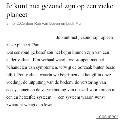
Je kunt niet gezond zijn op een zieke
mens
planeet
–
same
9 mei 2025
door
Rob van Boven en Luuk Mur
tot
het
Je kunt niet gezond zijn op een
eind
zieke planeet. Punt.
Dat eenvoudige besef zou het begin kunnen zijn van een
ander verhaal. Een verhaal waarin we stoppen met het
behandelen van symptomen, terwijl de oorzaak buiten beeld
blijft. Een verhaal waarin we begrijpen dat het gif in onze
voeding, de uitputting van de bodem, de verstoring van
ecosystemen en de vervreemding van onszelf voortkomen uit
één en hetzelfde systeem — een systeem waarin winst
zwaarder weegt dan leven.
over
Lees meer
Je