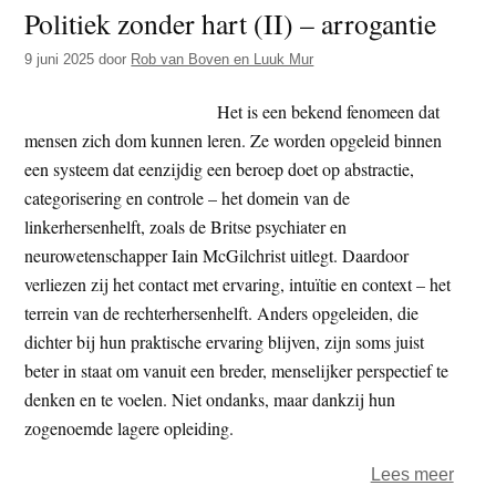
Politiek zonder hart (II) – arrogantie
hart
III
9 juni 2025
door
Rob van Boven en Luuk Mur
–
Mach
Het is een bekend fenomeen dat
zond
mensen zich dom kunnen leren. Ze worden opgeleid binnen
helin
een systeem dat eenzijdig een beroep doet op abstractie,
is
categorisering en controle – het domein van de
mach
linkerhersenhelft, zoals de Britse psychiater en
zond
neurowetenschapper Iain McGilchrist uitlegt. Daardoor
wijsh
verliezen zij het contact met ervaring, intuïtie en context – het
terrein van de rechterhersenhelft. Anders opgeleiden, die
dichter bij hun praktische ervaring blijven, zijn soms juist
beter in staat om vanuit een breder, menselijker perspectief te
denken en te voelen. Niet ondanks, maar dankzij hun
zogenoemde lagere opleiding.
over
Lees meer