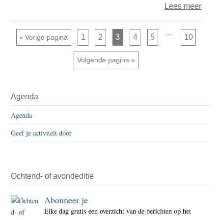
over
Lees meer
Rust
als
Interim
…
Pagina
Pagina
Pagina
Pagina
Pagina
Pagina
Ga naar
1
2
3
4
5
10
«
Vorige pagina
pagina's
verze
zijn
weggelaten
(4)
Ga naar
Volgende pagina »
Primaire
Agenda
Sidebar
Agenda
Geef je activiteit door
Ochtend- of avondeditie
Abonneer je
Elke dag gratis een overzicht van de berichten op het