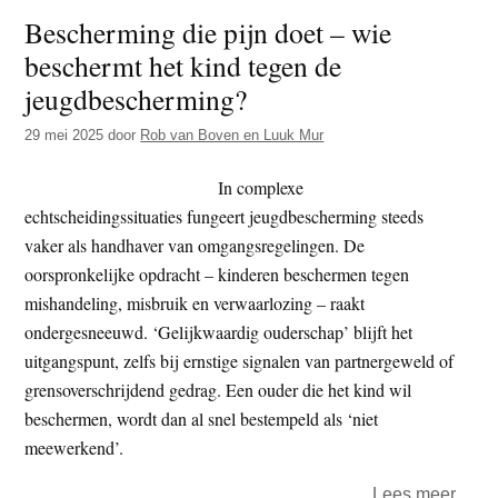
Bescherming die pijn doet – wie
hart
beschermt het kind tegen de
(I)
–
jeugdbescherming?
Waar
29 mei 2025
door
Rob van Boven en Luuk Mur
kwet
tabo
In complexe
is
echtscheidingssituaties fungeert jeugdbescherming steeds
in
vaker als handhaver van omgangsregelingen. De
Den
oorspronkelijke opdracht – kinderen beschermen tegen
Haag
mishandeling, misbruik en verwaarlozing – raakt
ondergesneeuwd. ‘Gelijkwaardig ouderschap’ blijft het
uitgangspunt, zelfs bij ernstige signalen van partnergeweld of
grensoverschrijdend gedrag. Een ouder die het kind wil
beschermen, wordt dan al snel bestempeld als ‘niet
meewerkend’.
over
Lees meer