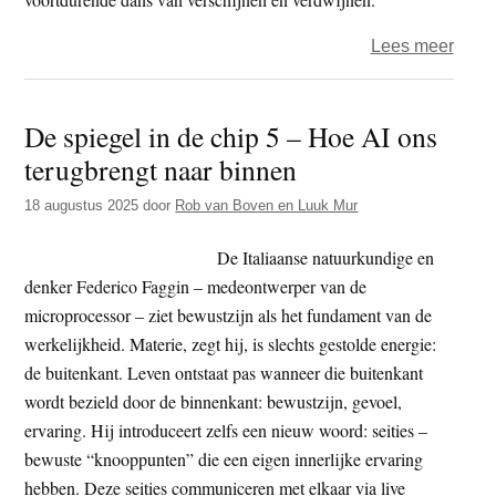
over
Lees meer
De
ziel
De spiegel in de chip 5 – Hoe AI ons
en
terugbrengt naar binnen
de
chip
18 augustus 2025
door
Rob van Boven en Luuk Mur
6
–
De Italiaanse natuurkundige en
de
denker Federico Faggin – medeontwerper van de
dans
microprocessor – ziet bewustzijn als het fundament van de
van
werkelijkheid. Materie, zegt hij, is slechts gestolde energie:
de
de buitenkant. Leven ontstaat pas wanneer die buitenkant
seiti
wordt bezield door de binnenkant: bewustzijn, gevoel,
ervaring. Hij introduceert zelfs een nieuw woord: seities –
bewuste “knooppunten” die een eigen innerlijke ervaring
hebben. Deze seities communiceren met elkaar via live