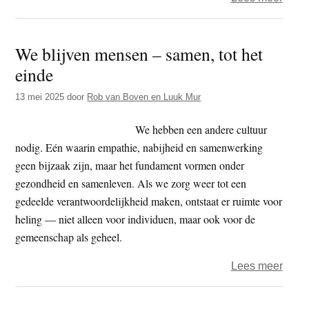
Besc
die
We blijven mensen – samen, tot het
pijn
einde
doet
–
13 mei 2025
door
Rob van Boven en Luuk Mur
wie
besc
We hebben een andere cultuur
het
nodig. Eén waarin empathie, nabijheid en samenwerking
kind
geen bijzaak zijn, maar het fundament vormen onder
tege
gezondheid en samenleven. Als we zorg weer tot een
de
gedeelde verantwoordelijkheid maken, ontstaat er ruimte voor
jeug
heling — niet alleen voor individuen, maar ook voor de
gemeenschap als geheel.
over
Lees meer
We
blijv