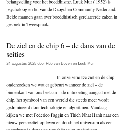
belangstelling voor het boeddhisme. Luuk Mur ( 1952) is
t
e
psycholoog en lid van de Dzogchen Community Nederland.
e
s
Beide mannen gaan over boeddhistisch gerelateerde zaken in
i
gesprek in Tweespraak.
t
e
De ziel en de chip 6 – de dans van de
seities
24 augustus 2025
door
Rob van Boven en Luuk Mur
In onze serie De ziel en de chip
onderzoeken we wat er gebeurt wanneer de ziel – de
binnenkant van ons bestaan – de ontmoeting aangaat met de
chip, het symbool van een wereld die steeds meer wordt
gedomineerd door technologie en algoritmen. Vandaag
kijken we met Federico Faggin en Thich Nhat Hanh naar een
nieuw perspectief op leven en dood: het universum als een
voortdurende dans van verschijnen en verdwijnen.