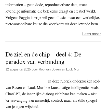
information – geen dode, reproduceerbare data, maar
levendige informatie die betekenis draagt en creatief werkt.
Volgens Faggin is vrije wil geen illusie, maar een werkelijke,
niet-voorspelbare keuze die voortkomt uit deze levende kern.
over
Lees meer
De
spieg
De ziel en de chip – deel 4: De
in
paradox van verbinding
de
chip
12 augustus 2025
door
Rob van Boven en Luuk Mur
5
–
In deze rubriek onderzoeken Rob
Hoe
van Boven en Luuk Mur hoe kunstmatige intelligentie, zoals
AI
ChatGPT, de innerlijke dialoog zichtbaar kan maken – niet
ons
ter vervanging van menselijk contact, maar als stille spiegel
terug
van je eigen wijsheid.