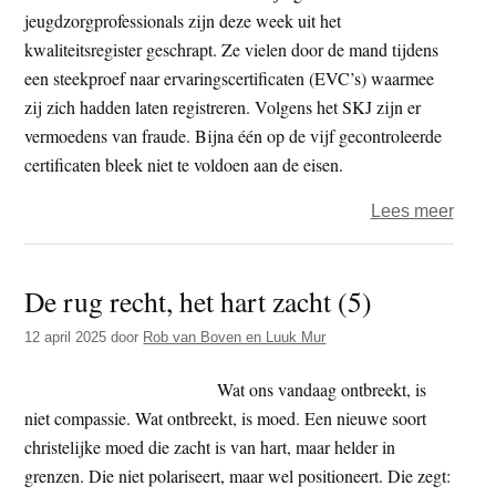
jeugdzorgprofessionals zijn deze week uit het
kwaliteitsregister geschrapt. Ze vielen door de mand tijdens
een steekproef naar ervaringscertificaten (EVC’s) waarmee
zij zich hadden laten registreren. Volgens het SKJ zijn er
vermoedens van fraude. Bijna één op de vijf gecontroleerde
certificaten bleek niet te voldoen aan de eisen.
over
Lees meer
De
arrog
De rug recht, het hart zacht (5)
in
de
12 april 2025
door
Rob van Boven en Luuk Mur
jeug
Wat ons vandaag ontbreekt, is
niet compassie. Wat ontbreekt, is moed. Een nieuwe soort
christelijke moed die zacht is van hart, maar helder in
grenzen. Die niet polariseert, maar wel positioneert. Die zegt: