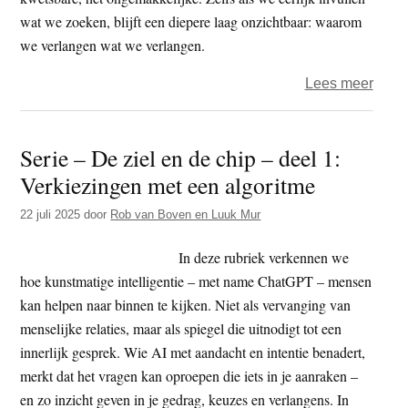
wat we zoeken, blijft een diepere laag onzichtbaar: waarom
we verlangen wat we verlangen.
over
Lees meer
De
ziel
Serie – De ziel en de chip – deel 1:
en
Verkiezingen met een algoritme
de
chip
22 juli 2025
door
Rob van Boven en Luuk Mur
–
deel
In deze rubriek verkennen we
2
hoe kunstmatige intelligentie – met name ChatGPT – mensen
–
kan helpen naar binnen te kijken. Niet als vervanging van
AI
menselijke relaties, maar als spiegel die uitnodigt tot een
en
innerlijk gesprek. Wie AI met aandacht en intentie benadert,
intimi
merkt dat het vragen kan oproepen die iets in je aanraken –
en zo inzicht geven in je gedrag, keuzes en verlangens. In