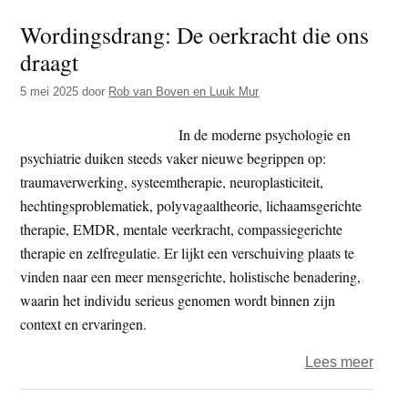
kunt
Wordingsdrang: De oerkracht die ons
niet
draagt
gezo
zijn
5 mei 2025
door
Rob van Boven en Luuk Mur
op
een
In de moderne psychologie en
zieke
psychiatrie duiken steeds vaker nieuwe begrippen op:
plane
traumaverwerking, systeemtherapie, neuroplasticiteit,
hechtingsproblematiek, polyvagaaltheorie, lichaamsgerichte
therapie, EMDR, mentale veerkracht, compassiegerichte
therapie en zelfregulatie. Er lijkt een verschuiving plaats te
vinden naar een meer mensgerichte, holistische benadering,
waarin het individu serieus genomen wordt binnen zijn
context en ervaringen.
over
Lees meer
Word