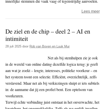
innerlijke stemmen die vaak vaag of tegenstrijdig aanvoelen.
over
Lees meer
De
ziel
De ziel en de chip – deel 2 – AI en
en
intimiteit
de
chip
28 juli 2025
door
Rob van Boven en Luuk Mur
–
deel
Net als bij stemhulpen zie je ook
3
in de wereld van online dating dezelfde logica terug: je geeft
–
aan wat je zoekt – lengte, interesses, politieke voorkeur – en
gids
het systeem toont een selectie. Efficiënt, overzichtelijk, zelfs
bij
verslavend. Maar net als bij verkiezingen sluipt er iets subtiels
innerl
in: de aanname dat jij een profiel bent. Een optelsom van
stem
voorkeuren.
Terwijl echte verbinding juist ontstaat in het onverwachte, het
kwetsbare, het ongemakkelijke. Zelfs als we eerlijk invullen