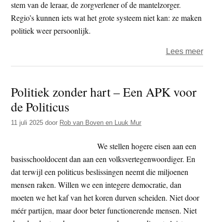
stem van de leraar, de zorgverlener of de mantelzorger.
algor
Regio’s kunnen iets wat het grote systeem niet kan: ze maken
politiek weer persoonlijk.
over
Lees meer
Waar
het
Politiek zonder hart – Een APK voor
hart
de Politicus
klopt
–
11 juli 2025
door
Rob van Boven en Luuk Mur
Polit
zond
We stellen hogere eisen aan een
hart
basisschooldocent dan aan een volksvertegenwoordiger. En
(slot)
dat terwijl een politicus beslissingen neemt die miljoenen
mensen raken. Willen we een integere democratie, dan
moeten we het kaf van het koren durven scheiden. Niet door
méér partijen, maar door beter functionerende mensen. Niet