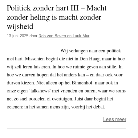
Politiek zonder hart III – Macht
hart
zonder heling is macht zonder
–
Deel
wijsheid
IV
13 juni 2025
door
Rob van Boven en Luuk Mur
Wij verlangen naar een politiek
met hart. Misschien begint die niet in Den Haag, maar in hoe
wij zelf leren luisteren. In hoe we ruimte geven aan stilte. In
hoe we durven hopen dat het anders kan – en daar ook voor
durven kiezen. Niet alleen op het Binnenhof, maar ook in
onze eigen ‘talkshows’ met vrienden en buren, waar we soms
net zo snel oordelen of overtuigen. Juist daar begint het
oefenen: in het samen mens zijn, voorbij het debat.
over
Lees meer
Polit
zond