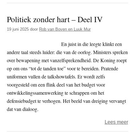
Polit
zond
Politiek zonder hart – Deel IV
hart
5
19 juni 2025
door
Rob van Boven en Luuk Mur
–
Wann
En juist in die leegte klinkt een
progr
andere taal steeds luider: die van de oorlog. Ministers spreken
denk
over bewapening met vanzelfsprekendheid. De Koning roept
conse
op om ons “tot de tanden toe” voor te bereiden. Pratende
wordt
uniformen vullen de talkshowtafels. Er wordt zelfs
voorgesteld om een flink deel van het budget voor
ontwikkelingssamenwerking te schrappen om het
defensiebudget te verhogen. Het beeld van dreiging vervangt
dat van dialoog.
over
Lees meer
Polit
zond