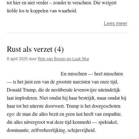
tot hier en niet verder – zonder te verachten. Die weigert
liefde los te koppelen van waarheid.
over
Lees meer
De
rug
Rust als verzet (4)
recht,
het
8 april 2025
door
Rob van Boven en Luuk Mur
hart
zacht
En misschien — heel misschien
(5)
— is het juist een van de grootste narcisten van onze tijd,
Donald Trump, die de neoliberale levenswijze uiteindelijk
laat imploderen. Niet omdat hij haar bestrijdt, maar omdat hij
haar tot het uiterste doorvoert. Trump ís het doorgeschoten
ego: de man die alles bezit en geen last heeft van empathie,
die alles uitvergroot wat deze tijd kenmerkt — spektakel,
dominantie, zelfverheerlijking, schijnvrijheid.