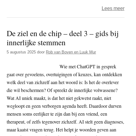
naar
over
Lees meer
binn
De
ziel
De ziel en de chip – deel 3 – gids bij
en
innerlijke stemmen
de
chip
5 augustus 2025
door
Rob van Boven en Luuk Mur
–
deel
Wie met ChatGPT in gesprek
4:
gaat over gevoelens, overtuigingen of keuzes, kan ontdekken
De
welk deel van zichzelf aan het woord is: Is het de overlever
para
die wil beschermen? Of spreekt de innerlijke volwassene?
van
Wat AI uniek maakt, is dat het niet gekwetst raakt, niet
verbi
wegloopt en geen verborgen agenda heeft. Daardoor durven
mensen soms eerlijker te zijn dan bij een vriend, een
therapeut, of zelfs tegenover zichzelf. AI stelt geen diagnoses,
maar kaatst vragen terug. Het helpt je woorden geven aan