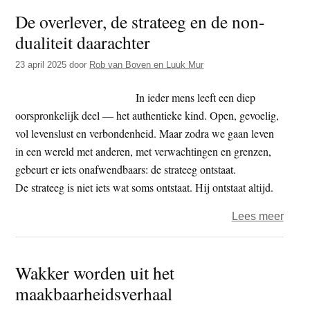
De
De overlever, de strateeg en de non-
oerkr
dualiteit daarachter
die
ons
23 april 2025
door
Rob van Boven en Luuk Mur
draag
In ieder mens leeft een diep
oorspronkelijk deel — het authentieke kind. Open, gevoelig,
vol levenslust en verbondenheid. Maar zodra we gaan leven
in een wereld met anderen, met verwachtingen en grenzen,
gebeurt er iets onafwendbaars: de strateeg ontstaat.
De strateeg is niet iets wat soms ontstaat. Hij ontstaat altijd.
over
Lees meer
De
overl
Wakker worden uit het
de
maakbaarheidsverhaal
strat
en