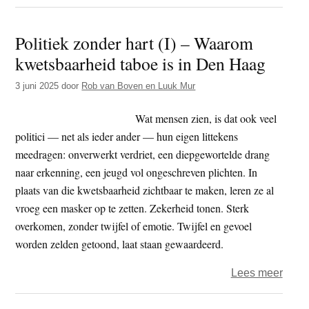
Polit
zond
Politiek zonder hart (I) – Waarom
hart
kwetsbaarheid taboe is in Den Haag
(II)
–
3 juni 2025
door
Rob van Boven en Luuk Mur
arrog
Wat mensen zien, is dat ook veel
politici — net als ieder ander — hun eigen littekens
meedragen: onverwerkt verdriet, een diepgewortelde drang
naar erkenning, een jeugd vol ongeschreven plichten. In
plaats van die kwetsbaarheid zichtbaar te maken, leren ze al
vroeg een masker op te zetten. Zekerheid tonen. Sterk
overkomen, zonder twijfel of emotie. Twijfel en gevoel
worden zelden getoond, laat staan gewaardeerd.
over
Lees meer
Polit
zond