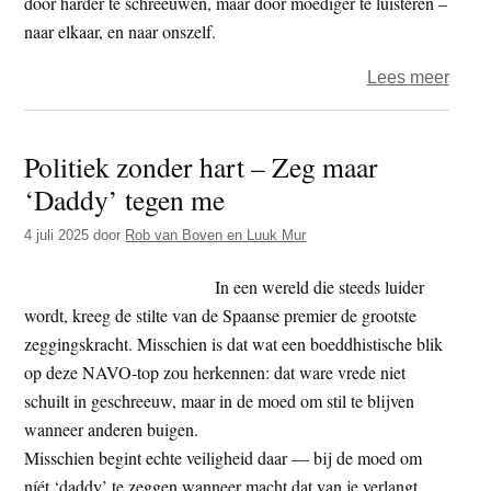
door harder te schreeuwen, maar door moediger te luisteren –
naar elkaar, en naar onszelf.
over
Lees meer
Polit
zond
Politiek zonder hart – Zeg maar
hart
‘Daddy’ tegen me
–
Een
4 juli 2025
door
Rob van Boven en Luuk Mur
APK
voor
In een wereld die steeds luider
de
wordt, kreeg de stilte van de Spaanse premier de grootste
Polit
zeggingskracht. Misschien is dat wat een boeddhistische blik
op deze NAVO-top zou herkennen: dat ware vrede niet
schuilt in geschreeuw, maar in de moed om stil te blijven
wanneer anderen buigen.
Misschien begint echte veiligheid daar — bij de moed om
níét ‘daddy’ te zeggen wanneer macht dat van je verlangt.