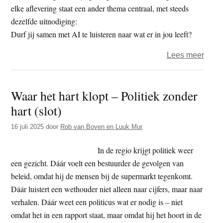
elke aflevering staat een ander thema centraal, met steeds
dezelfde uitnodiging:
Durf jij samen met AI te luisteren naar wat er in jou leeft?
over
Lees meer
Serie
–
Waar het hart klopt – Politiek zonder
De
hart (slot)
ziel
en
16 juli 2025
door
Rob van Boven en Luuk Mur
de
chip
In de regio krijgt politiek weer
–
een gezicht. Dáár voelt een bestuurder de gevolgen van
deel
beleid, omdat hij de mensen bij de supermarkt tegenkomt.
1:
Dáár luistert een wethouder niet alleen naar cijfers, maar naar
Verki
verhalen. Dáár weet een politicus wat er nodig is – niet
met
omdat het in een rapport staat, maar omdat hij het hoort in de
een