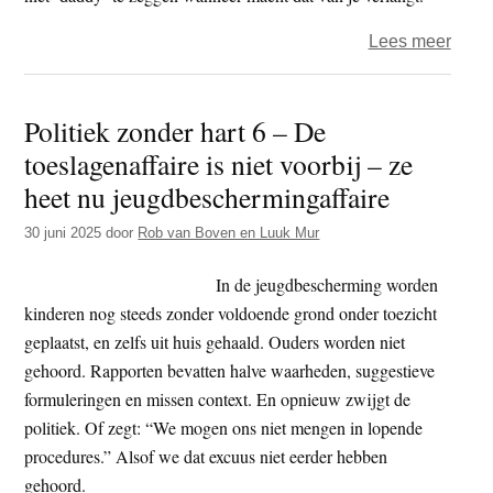
over
Lees meer
Polit
zond
Politiek zonder hart 6 – De
hart
toeslagenaffaire is niet voorbij – ze
–
Zeg
heet nu jeugdbeschermingaffaire
maar
30 juni 2025
door
Rob van Boven en Luuk Mur
‘Dadd
tege
In de jeugdbescherming worden
me
kinderen nog steeds zonder voldoende grond onder toezicht
geplaatst, en zelfs uit huis gehaald. Ouders worden niet
gehoord. Rapporten bevatten halve waarheden, suggestieve
formuleringen en missen context. En opnieuw zwijgt de
politiek. Of zegt: “We mogen ons niet mengen in lopende
procedures.” Alsof we dat excuus niet eerder hebben
gehoord.