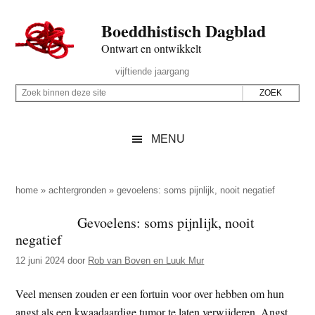
Door
Skip
Spring
Spring
Boeddhistisch Dagblad
naar
to
naar
naar
de
secondary
de
de
Ontwart en ontwikkelt
hoofd
menu
eerste
voettekst
Header
vijftiende jaargang
inhoud
sidebar
Rechts
Z
Z
o
o
e
e
MENU
k
k
b
o
i
p
home
»
achtergronden
»
gevoelens: soms pijnlijk, nooit negatief
n
d
Gevoelens: soms pijnlijk, nooit
n
e
negatief
e
z
n
12 juni 2024
door
Rob van Boven en Luuk Mur
e
d
s
Veel mensen zouden er een fortuin voor over hebben om hun
e
i
angst als een kwaadaardige tumor te laten verwijderen. Angst
z