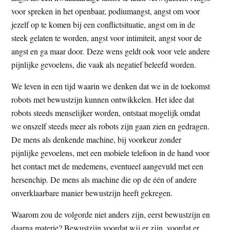
t
voor spreken in het openbaar, podiumangst, angst om voor
e
e
jezelf op te komen bij een conflictsituatie, angst om in de
s
steek gelaten te worden, angst voor intimiteit, angst voor de
i
angst en ga maar door. Deze wens geldt ook voor vele andere
t
pijnlijke gevoelens, die vaak als negatief beleefd worden.
e
We leven in een tijd waarin we denken dat we in de toekomst
robots met bewustzijn kunnen ontwikkelen. Het idee dat
robots steeds menselijker worden, ontstaat mogelijk omdat
we onszelf steeds meer als robots zijn gaan zien en gedragen.
De mens als denkende machine, bij voorkeur zonder
pijnlijke gevoelens, met een mobiele telefoon in de hand voor
het contact met de medemens, eventueel aangevuld met een
hersenchip. De mens als machine die op de één of andere
onverklaarbare manier bewustzijn heeft gekregen.
Waarom zou de volgorde niet anders zijn, eerst bewustzijn en
daarna materie? Bewustzijn voordat wij er zijn, voordat er