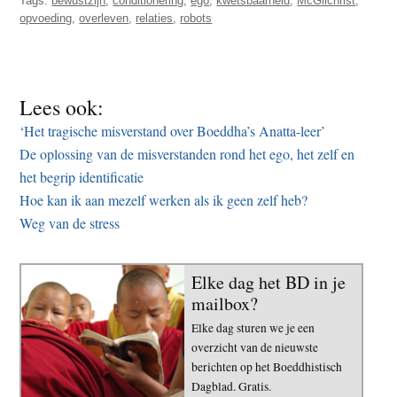
Tags:
bewustzijn
,
conditionering
,
ego
,
kwetsbaarheid
,
McGilchrist
,
opvoeding
,
overleven
,
relaties
,
robots
Lees ook:
‘Het tragische misverstand over Boeddha’s Anatta-leer’
De oplossing van de misverstanden rond het ego, het zelf en
het begrip identificatie
Hoe kan ik aan mezelf werken als ik geen zelf heb?
Weg van de stress
Elke dag het BD in je
mailbox?
Elke dag sturen we je een
overzicht van de nieuwste
berichten op het Boeddhistisch
Dagblad. Gratis.