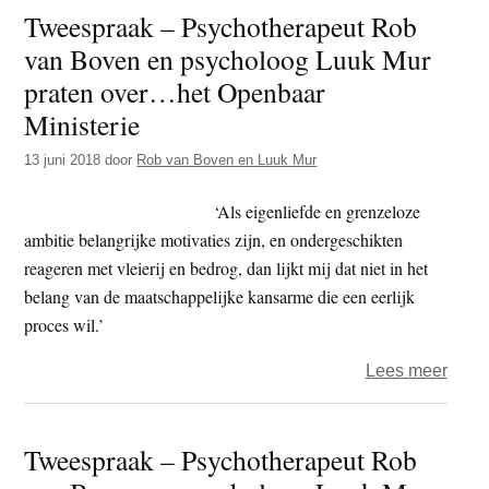
Tweespraak – Psychotherapeut Rob
psych
van Boven en psycholoog Luuk Mur
Rob
van
praten over…het Openbaar
Bove
Ministerie
en
13 juni 2018
door
Rob van Boven en Luuk Mur
psyc
Luuk
‘Als eigenliefde en grenzeloze
Mur
ambitie belangrijke motivaties zijn, en ondergeschikten
prate
reageren met vleierij en bedrog, dan lijkt mij dat niet in het
over
belang van de maatschappelijke kansarme die een eerlijk
de
proces wil.’
speel
van
over
Lees meer
overl
Twee
–
Tweespraak – Psychotherapeut Rob
Psyc
Rob