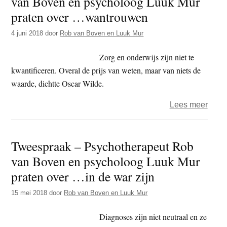
van Boven en psycholoog Luuk Mur
van
praten over …wantrouwen
Bove
4 juni 2018
door
Rob van Boven en Luuk Mur
en
psyc
Zorg en onderwijs zijn niet te
Luuk
kwantificeren. Overal de prijs van weten, maar van niets de
Mur
waarde, dichtte Oscar Wilde.
prate
over
over
Lees meer
het
Twee
Open
–
Tweespraak – Psychotherapeut Rob
Minis
Psyc
van Boven en psycholoog Luuk Mur
Rob
van
praten over …in de war zijn
Bove
15 mei 2018
door
Rob van Boven en Luuk Mur
en
psyc
Diagnoses zijn niet neutraal en ze
Luuk