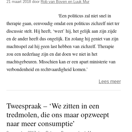
21 maart 2018
door
Rob van Boven en Luuk Mur
en
psyc
‘Een politicus zal niet snel in
Luuk
therapie gaan, eenvoudig omdat een politicus zichzelf niet ter
Mur
discussie stelt. Hij heeft, ‘weet’ hij, het gelijk aan zijn zijde
prate
en de ander heeft dus ongelijk. En zolang hij geniet van zijn
over
machtsspel zal hij geen last hebben van zichzelf. Therapie
…
zou een nederlaag zijn en dat doen we niet in het
einde
machtsgebeuren. Misschien kan er een apart ministerie van
gelij
verbondenheid en rechtvaardigheid komen.’
discu
over
Lees meer
Twee
–
Tweespraak – ‘We zitten in een
Psyc
tredmolen, die ons maar opzweept
Rob
van
naar meer consumptie’
Bove