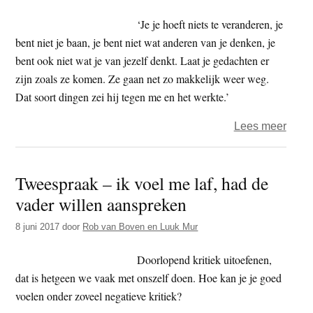
man
‘Je je hoeft niets te veranderen, je
waar
bent niet je baan, je bent niet wat anderen van je denken, je
we
bent ook niet wat je van jezelf denkt. Laat je gedachten er
het
zijn zoals ze komen. Ze gaan net zo makkelijk weer weg.
ego
Dat soort dingen zei hij tegen me en het werkte.’
niet
over
Lees meer
gewo
Twee
omar
–
Tweespraak – ik voel me laf, had de
‘ik
vader willen aanspreken
was
er
8 juni 2017
door
Rob van Boven en Luuk Mur
bijna
hele
Doorlopend kritiek uitoefenen,
aan
dat is hetgeen we vaak met onszelf doen. Hoe kan je je goed
onde
voelen onder zoveel negatieve kritiek?
gega