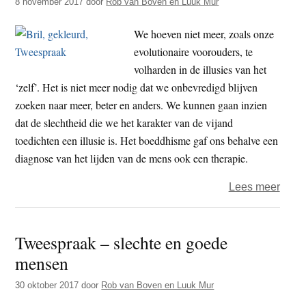
8 november 2017
door
Rob van Boven en Luuk Mur
en
psyc
We hoeven niet meer, zoals onze
Luuk
evolutionaire voorouders, te
Mur
volharden in de illusies van het
prate
‘zelf’. Het is niet meer nodig dat we onbevredigd blijven
over
zoeken naar meer, beter en anders. We kunnen gaan inzien
…
dat de slechtheid die we het karakter van de vijand
politic
toedichten een illusie is. Het boeddhisme gaf ons behalve een
diagnose van het lijden van de mens ook een therapie.
over
Lees meer
Twee
–
Tweespraak – slechte en goede
‘We
mensen
zitten
in
30 oktober 2017
door
Rob van Boven en Luuk Mur
een