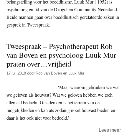
belangstelling voor het boeddhisme. Luuk Mur ( 1952) is
t
e
psycholoog en lid van de Dzogchen Community Nederland.
e
s
Beide mannen gaan over boeddhistisch gerelateerde zaken in
i
gesprek in Tweespraak.
t
e
Tweespraak – Psychotherapeut Rob
van Boven en psycholoog Luuk Mur
praten over…vrijheid
17 juli 2018
door
Rob van Boven en Luuk Mur
‘Maar waarom gebruiken we wat
we geloven als houvast? Wat we geloven hebben we toch
allemaal bedacht. Ons denken is het terrein van de
mogelijkheden en kan als zodanig nooit houvast bieden en
daar is het ook niet voor bedoeld.’
over
Lees meer