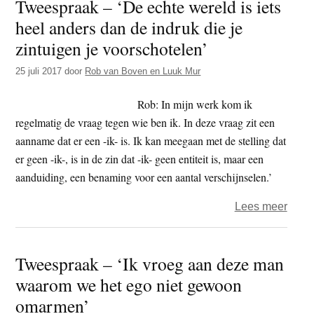
Tweespraak – ‘De echte wereld is iets
‘Iem
heel anders dan de indruk die je
met
de
zintuigen je voorschotelen’
geloo
25 juli 2017
door
Rob van Boven en Luuk Mur
geloo
dat
Rob: In mijn werk kom ik
ze
regelmatig de vraag tegen wie ben ik. In deze vraag zit een
weini
aanname dat er een -ik- is. Ik kan meegaan met de stelling dat
waar
er geen -ik-, is in de zin dat -ik- geen entiteit is, maar een
is
aanduiding, een benaming voor een aantal verschijnselen.’
over
Lees meer
Twee
–
Tweespraak – ‘Ik vroeg aan deze man
‘De
waarom we het ego niet gewoon
echte
were
omarmen’