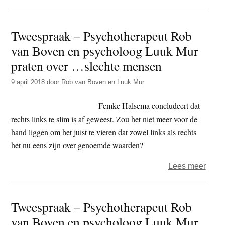
liefde
Twee
–
Tweespraak – Psychotherapeut Rob
Psyc
van Boven en psycholoog Luuk Mur
Rob
van
praten over …slechte mensen
Bove
9 april 2018
door
Rob van Boven en Luuk Mur
en
psyc
Femke Halsema concludeert dat
Luuk
rechts links te slim is af geweest. Zou het niet meer voor de
Mur
hand liggen om het juist te vieren dat zowel links als rechts
zijn
het nu eens zijn over genoemde waarden?
het
eens
over
Lees meer
over
Twee
…’wi
–
Tweespraak – Psychotherapeut Rob
diere
Psyc
van Boven en psycholoog Luuk Mur
Rob