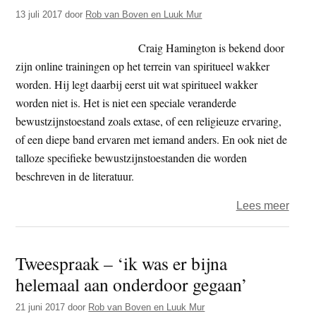
is
13 juli 2017
door
Rob van Boven en Luuk Mur
iets
heel
Craig Hamington is bekend door
ande
zijn online trainingen op het terrein van spiritueel wakker
dan
worden. Hij legt daarbij eerst uit wat spiritueel wakker
de
worden niet is. Het is niet een speciale veranderde
indru
bewustzijnstoestand zoals extase, of een religieuze ervaring,
die
of een diepe band ervaren met iemand anders. En ook niet de
je
talloze specifieke bewustzijnstoestanden die worden
zintu
beschreven in de literatuur.
je
voors
over
Lees meer
Twee
–
Tweespraak – ‘ik was er bijna
‘Ik
helemaal aan onderdoor gegaan’
vroe
aan
21 juni 2017
door
Rob van Boven en Luuk Mur
deze