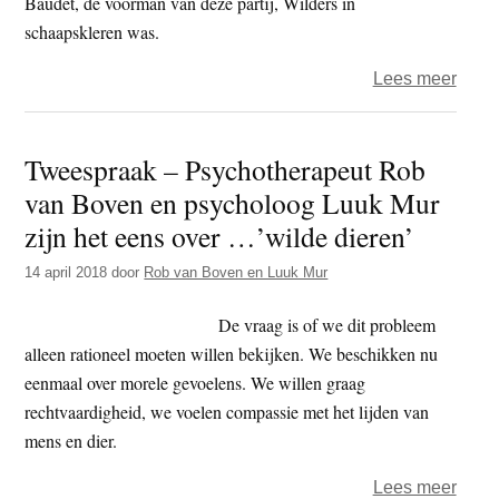
Baudet, de voorman van deze partij, Wilders in
…
schaapskleren was.
in
de
over
Lees meer
war
Twee
zijn
–
Tweespraak – Psychotherapeut Rob
Psyc
van Boven en psycholoog Luuk Mur
Rob
van
zijn het eens over …’wilde dieren’
Bove
14 april 2018
door
Rob van Boven en Luuk Mur
en
psyc
De vraag is of we dit probleem
Luuk
alleen rationeel moeten willen bekijken. We beschikken nu
Mur
eenmaal over morele gevoelens. We willen graag
prate
rechtvaardigheid, we voelen compassie met het lijden van
over
mens en dier.
politi
en
over
Lees meer