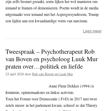
zijn zelfs besmet geraakt, soms lijken het wel manieren om
Mur
iemand te framen of demoniseren. Poetin wordt in de media
prate
uitgemaakt voor iemand met het Aspergersyndroom, Trump
over
zou lijden aan een kwaadaardige vorm van narcisme.
…
want
over
Lees meer
Twee
–
Tweespraak – Psychotherapeut Rob
Psyc
van Boven en psycholoog Luuk Mur
Rob
van
praten over…politiek en liefde
Bove
23 april 2018
door
Rob van Boven en Luuk Mur
en
psyc
Anne Fleur Dekker (1994) is
Luuk
feministe, opiniemaakster en linkse activiste.
Mur
Toen het Forum voor Democratie ( FvD) in 2017 met twee
prate
zetels nieuw in het parlement kwam, schreef ze dat Thierry
over