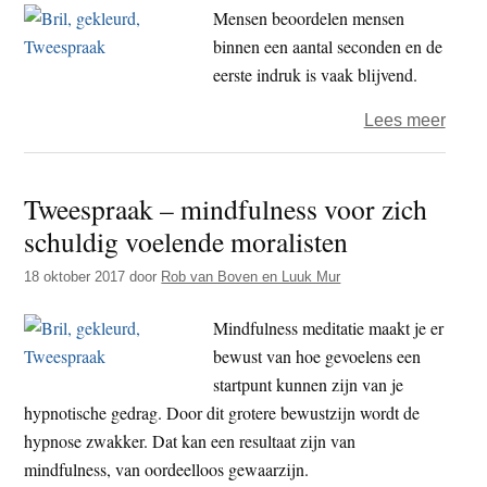
tredm
Mensen beoordelen mensen
die
binnen een aantal seconden en de
ons
eerste indruk is vaak blijvend.
maar
over
Lees meer
opzw
Twee
naar
–
meer
Tweespraak – mindfulness voor zich
slech
consu
schuldig voelende moralisten
en
goed
18 oktober 2017
door
Rob van Boven en Luuk Mur
mens
Mindfulness meditatie maakt je er
bewust van hoe gevoelens een
startpunt kunnen zijn van je
hypnotische gedrag. Door dit grotere bewustzijn wordt de
hypnose zwakker. Dat kan een resultaat zijn van
mindfulness, van oordeelloos gewaarzijn.