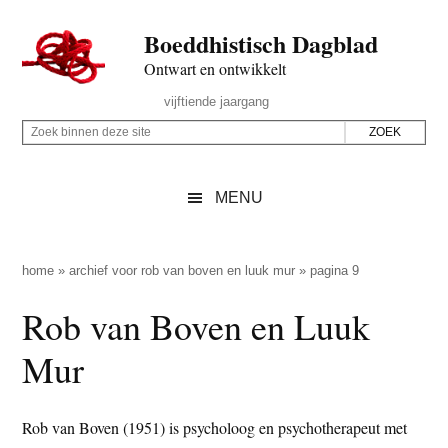
Door
Skip
Spring
Spring
Boeddhistisch Dagblad
naar
to
naar
naar
de
secondary
de
de
Ontwart en ontwikkelt
hoofd
menu
eerste
voettekst
Header
vijftiende jaargang
inhoud
sidebar
Rechts
Z
Z
o
o
e
e
MENU
k
k
b
o
i
p
home
»
archief voor rob van boven en luuk mur
»
pagina 9
n
d
Rob van Boven en Luuk
n
e
e
z
Mur
n
e
d
s
e
Rob van Boven (1951) is psycholoog en psychotherapeut met
i
z