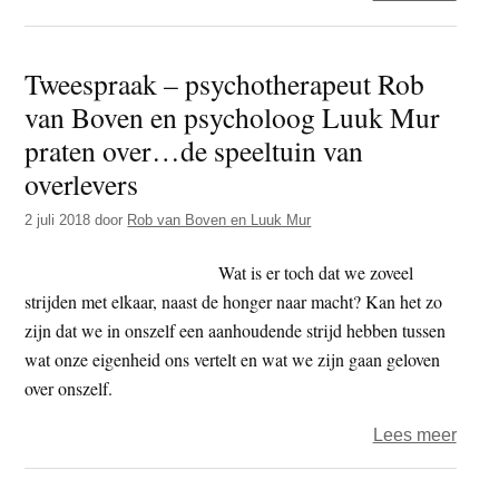
Twee
–
Tweespraak – psychotherapeut Rob
Psyc
van Boven en psycholoog Luuk Mur
Rob
van
praten over…de speeltuin van
Bove
overlevers
en
2 juli 2018
door
Rob van Boven en Luuk Mur
psyc
Luuk
Wat is er toch dat we zoveel
Mur
strijden met elkaar, naast de honger naar macht? Kan het zo
prate
zijn dat we in onszelf een aanhoudende strijd hebben tussen
over
wat onze eigenheid ons vertelt en wat we zijn gaan geloven
vrijhe
over onszelf.
over
Lees meer
Twee
–