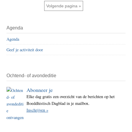
weggelaten
‘hypn
Ga naar
Volgende pagina »
stuurt
aan
Primaire
hoe
Agenda
Sidebar
we
Agenda
denk
Geef je activiteit door
voel
en
hand
Ochtend- of avondeditie
Abonneer je
Elke dag gratis een overzicht van de berichten op het
Boeddhistisch Dagblad in je mailbox.
Inschrijven »