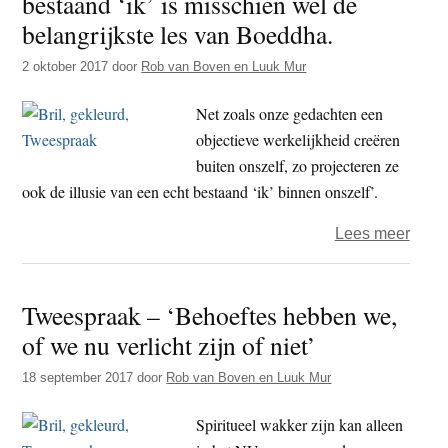
bestaand ‘ik’ is misschien wel de
wees
belangrijkste les van Boeddha.
je
2 oktober 2017
door
Rob van Boven en Luuk Mur
eige
autori
Net zoals onze gedachten een
maak
objectieve werkelijkheid creëren
je
buiten onszelf, zo projecteren ze
niet
ook de illusie van een echt bestaand ‘ik’ binnen onszelf’.
afhan
van
over
Lees meer
ande
Twee
–
Tweespraak – ‘Behoeftes hebben we,
De
of we nu verlicht zijn of niet’
illusi
van
18 september 2017
door
Rob van Boven en Luuk Mur
een
echt
Spiritueel wakker zijn kan alleen
best