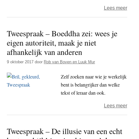
over
Lees meer
Twee
–
Tweespraak – Boeddha zei: wees je
mindf
eigen autoriteit, maak je niet
voor
zich
afhankelijk van anderen
schul
9 oktober 2017
door
Rob van Boven en Luuk Mur
voel
moral
Zelf zoeken naar wie je werkelijk
bent is belangrijker dan welke
tekst of leraar dan ook.
over
Lees meer
Twee
–
Tweespraak – De illusie van een echt
Boed
zei: