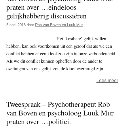
van
praten over …eindeloos
Bove
gelijkhebberig discussiëren
en
3 april 2018
door
Rob van Boven en Luuk Mur
psyc
Luuk
Het ‘kostbare’ gelijk willen
Mur
hebben, kan ook voortkomen uit een geloof dat als we een
prate
conflict hebben er een kloof zou zijn in onze verbondenheid.
over
Als we dit conflict kunnen opheffen door de ander te
…
overtuigen van ons gelijk zou de kloof overbrugd zijn.
slech
mens
over
Lees meer
Twee
–
Tweespraak – Psychotherapeut Rob
Psyc
van Boven en psycholoog Luuk Mur
Rob
van
praten over …politici.
Bove