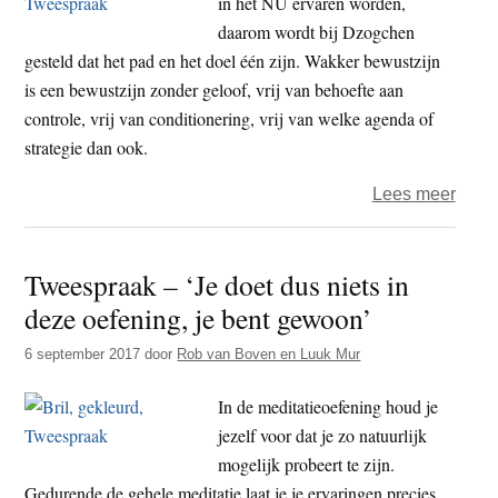
in het NU ervaren worden,
‘ik’
daarom wordt bij Dzogchen
is
gesteld dat het pad en het doel één zijn. Wakker bewustzijn
miss
is een bewustzijn zonder geloof, vrij van behoefte aan
wel
controle, vrij van conditionering, vrij van welke agenda of
de
strategie dan ook.
belan
over
Lees meer
les
Twee
van
–
Boed
Tweespraak – ‘Je doet dus niets in
‘Beho
deze oefening, je bent gewoon’
hebb
we,
6 september 2017
door
Rob van Boven en Luuk Mur
of
we
In de meditatieoefening houd je
nu
jezelf voor dat je zo natuurlijk
verlic
mogelijk probeert te zijn.
zijn
Gedurende de gehele meditatie laat je je ervaringen precies