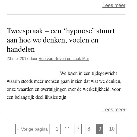
over
Lees meer
Twee
–
Tweespraak – een ‘hypnose’ stuurt
ik
aan hoe we denken, voelen en
voel
me
handelen
laf,
23 mei 2017
door
Rob van Boven en Luuk Mur
had
de
We leven in een tijdsgewricht
vade
waarin steeds meer mensen gaan inzien dat wat we denken,
wille
onze waarden en overtuigingen over de werkelijkheid, voor
aans
een belangrijk deel illusies zijn.
over
Lees meer
Twee
–
Interim
…
Pagina
Pagina
Pagina
Pagina
Pagina
Ga naar
1
7
8
9
10
«
Vorige pagina
pagina's
een
zijn