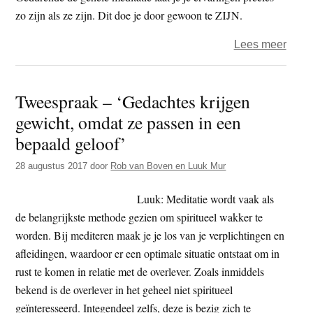
of
zo zijn als ze zijn. Dit doe je door gewoon te ZIJN.
niet’
over
Lees meer
Twee
–
Tweespraak – ‘Gedachtes krijgen
‘Je
gewicht, omdat ze passen in een
doet
dus
bepaald geloof’
niets
28 augustus 2017
door
Rob van Boven en Luuk Mur
in
deze
Luuk: Meditatie wordt vaak als
oefen
de belangrijkste methode gezien om spiritueel wakker te
je
worden. Bij mediteren maak je je los van je verplichtingen en
bent
afleidingen, waardoor er een optimale situatie ontstaat om in
gewo
rust te komen in relatie met de overlever. Zoals inmiddels
bekend is de overlever in het geheel niet spiritueel
geïnteresseerd. Integendeel zelfs, deze is bezig zich te