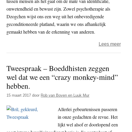
tussen mensen als het gaat om de mate van identificatie,
onwetendheid en bewust zijn. Zowel psychotherapie als
Dzogchen wijst ons een weg uit het onbevredigende
geconditioneerde platland, waarin we ons afhankelijk
gemaakt hebben van de erkenning van anderen.
over
Lees meer
Twee
–
Tweespraak – Boeddhisten zeggen
Wat
wel dat we een “crazy monkey-mind”
we
voel
hebben.
en
15 maart 2017
door
Rob van Boven en Luuk Mur
denk
dat
Allerlei gebeurtenissen passeren
zijn
in onze gedachten de revue. Het
we
lijkt wel alsof er doorlopend een
niet