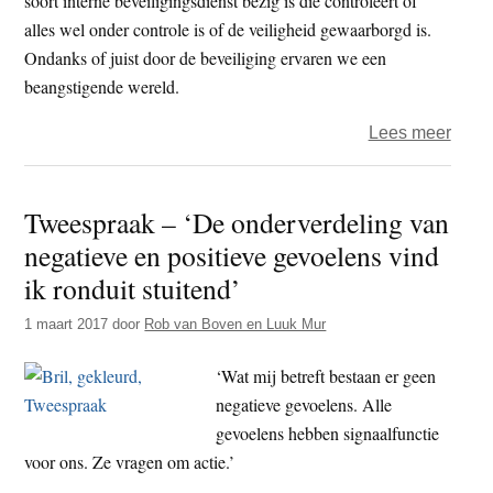
soort interne beveiligingsdienst bezig is die controleert of
alles wel onder controle is of de veiligheid gewaarborgd is.
Ondanks of juist door de beveiliging ervaren we een
beangstigende wereld.
over
Lees meer
Twee
–
Tweespraak – ‘De onderverdeling van
Boed
negatieve en positieve gevoelens vind
zegg
wel
ik ronduit stuitend’
dat
1 maart 2017
door
Rob van Boven en Luuk Mur
we
een
‘Wat mij betreft bestaan er geen
“craz
negatieve gevoelens. Alle
monk
gevoelens hebben signaalfunctie
mind
voor ons. Ze vragen om actie.’
hebb