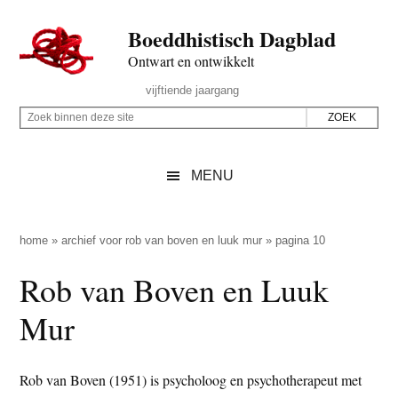
Door
Skip
Spring
Spring
Boeddhistisch Dagblad
naar
to
naar
naar
de
secondary
de
de
Ontwart en ontwikkelt
hoofd
menu
eerste
voettekst
Header
vijftiende jaargang
inhoud
sidebar
Rechts
Z
Z
o
o
e
e
MENU
k
k
b
o
i
p
home
»
archief voor rob van boven en luuk mur
»
pagina 10
n
d
Rob van Boven en Luuk
n
e
e
z
Mur
n
e
d
s
e
Rob van Boven (1951) is psycholoog en psychotherapeut met
i
z