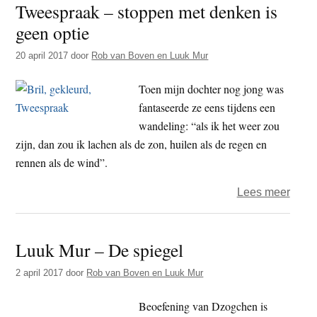
Tweespraak – stoppen met denken is
ik
geen optie
ervaa
dage
20 april 2017
door
Rob van Boven en Luuk Mur
als
een
Toen mijn dochter nog jong was
worst
fantaseerde ze eens tijdens een
onda
wandeling: “als ik het weer zou
alle
zijn, dan zou ik lachen als de zon, huilen als de regen en
opge
rennen als de wind”.
inzic
over
Lees meer
Twee
–
Luuk Mur – De spiegel
stop
met
2 april 2017
door
Rob van Boven en Luuk Mur
denk
is
Beoefening van Dzogchen is