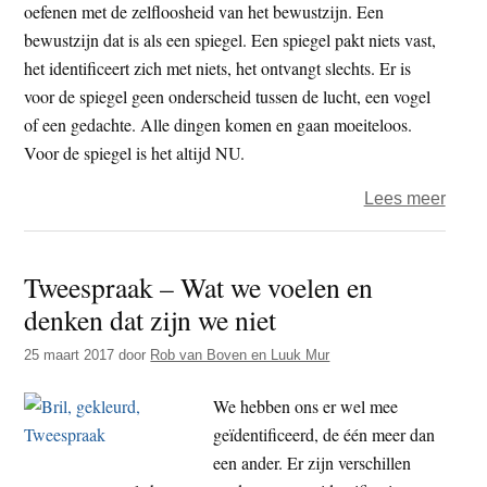
geen
oefenen met de zelfloosheid van het bewustzijn. Een
optie
bewustzijn dat is als een spiegel. Een spiegel pakt niets vast,
het identificeert zich met niets, het ontvangt slechts. Er is
voor de spiegel geen onderscheid tussen de lucht, een vogel
of een gedachte. Alle dingen komen en gaan moeiteloos.
Voor de spiegel is het altijd NU.
over
Lees meer
Luuk
Mur
Tweespraak – Wat we voelen en
–
denken dat zijn we niet
De
spieg
25 maart 2017
door
Rob van Boven en Luuk Mur
We hebben ons er wel mee
geïdentificeerd, de één meer dan
een ander. Er zijn verschillen