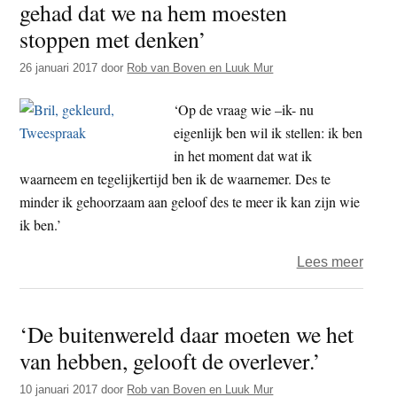
gehad dat we na hem moesten
is
iets
stoppen met denken’
dat
26 januari 2017
door
Rob van Boven en Luuk Mur
niet
aan
‘Op de vraag wie –ik- nu
de
eigenlijk ben wil ik stellen: ik ben
overl
in het moment dat wat ik
best
waarneem en tegelijkertijd ben ik de waarnemer. Des te
is
minder ik gehoorzaam aan geloof des te meer ik kan zijn wie
ik ben.’
over
Lees meer
‘Boe
heeft
‘De buitenwereld daar moeten we het
nooit
van hebben, gelooft de overlever.’
de
bedo
10 januari 2017
door
Rob van Boven en Luuk Mur