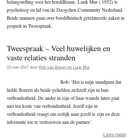
belangstelling voor het boeddhisme. Luuk Mur ( 1952) is
t
e
psycholoog en lid van de Dzogchen Community Nederland.
e
s
Beide mannen gaan over boeddhistisch gerelateerde zaken in
i
gesprek in Tweespraak.
t
e
Tweespraak – Veel huwelijken en
vaste relaties stranden
15 mei 2017
door
Rob van Boven en Luuk Mur
Rob: ‘Het is mijn standpunt dat
liefde floreert als beide geliefden zichzelf zijn in hun
verbondenheid. De ander in zijn of haar waarde laten gaat
niet ten koste van verbondenheid. Jezelf zijn in
verbondenheid vraagt om eerlijk naar jezelf te zijn en deze
informatie toe te vertrouwen aan de partner.’
over
Lees meer