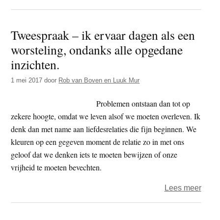
Twee
–
Tweespraak – ik ervaar dagen als een
Veel
worsteling, ondanks alle opgedane
huwel
en
inzichten.
vaste
1 mei 2017
door
Rob van Boven en Luuk Mur
relati
stran
Problemen ontstaan dan tot op
zekere hoogte, omdat we leven alsof we moeten overleven. Ik
denk dan met name aan liefdesrelaties die fijn beginnen. We
kleuren op een gegeven moment de relatie zo in met ons
geloof dat we denken iets te moeten bewijzen of onze
vrijheid te moeten bevechten.
over
Lees meer
Twee
–