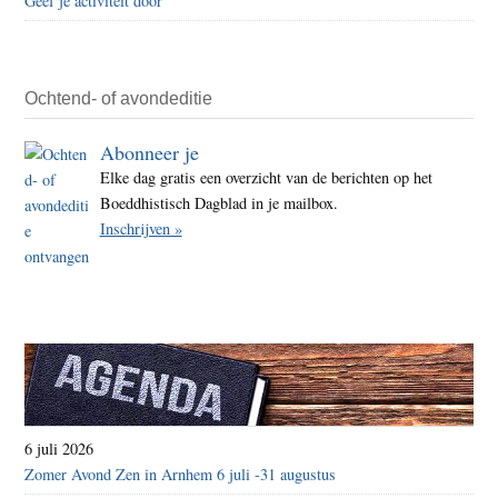
Geef je activiteit door
geloo
de
overl
Ochtend- of avondeditie
Abonneer je
Elke dag gratis een overzicht van de berichten op het
Boeddhistisch Dagblad in je mailbox.
Inschrijven »
6 juli 2026
Zomer Avond Zen in Arnhem 6 juli -31 augustus