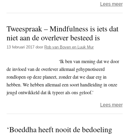
over
Lees meer
Twee
–
Tweespraak – Mindfulness is iets dat
‘De
niet aan de overlever besteed is
onder
van
13 februari 2017
door
Rob van Boven en Luuk Mur
negat
en
‘Ik ben van mening dat we door
posit
de invloed van de overlever allemaal gehypnotiseerd
gevo
rondlopen op deze planeet, zonder dat we daar erg in
vind
hebben. We hebben allemaal een soort handleiding in onze
ik
jeugd ontwikkeld dat ik typeer als ons geloof.’
rondu
over
Lees meer
stuit
Twee
–
‘Boeddha heeft nooit de bedoeling
Mindf