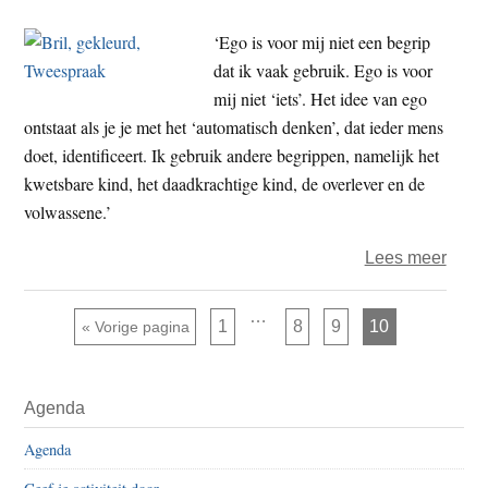
geha
dat
‘Ego is voor mij niet een begrip
we
dat ik vaak gebruik. Ego is voor
na
mij niet ‘iets’. Het idee van ego
hem
ontstaat als je je met het ‘automatisch denken’, dat ieder mens
moes
doet, identificeert. Ik gebruik andere begrippen, namelijk het
stop
kwetsbare kind, het daadkrachtige kind, de overlever en de
met
volwassene.’
denk
over
Lees meer
‘De
buite
Interim
…
Pagina
Pagina
Pagina
Pagina
Ga naar
1
8
9
10
«
Vorige pagina
pagina's
daar
zijn
weggelaten
moet
Primaire
we
Agenda
Sidebar
het
Agenda
van
hebb