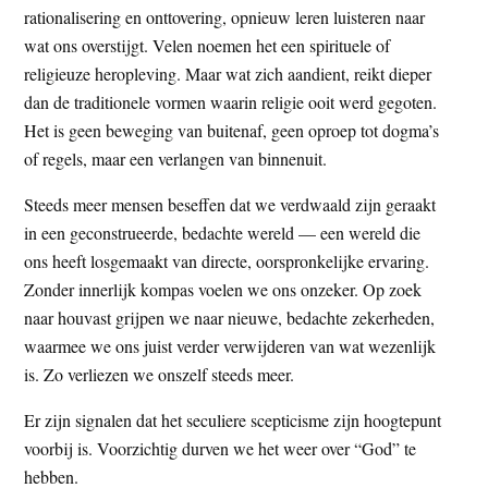
rationalisering en onttovering, opnieuw leren luisteren naar
t
e
wat ons overstijgt. Velen noemen het een spirituele of
e
s
religieuze heropleving. Maar wat zich aandient, reikt dieper
i
dan de traditionele vormen waarin religie ooit werd gegoten.
t
Het is geen beweging van buitenaf, geen oproep tot dogma’s
e
of regels, maar een verlangen van binnenuit.
Steeds meer mensen beseffen dat we verdwaald zijn geraakt
in een geconstrueerde, bedachte wereld — een wereld die
ons heeft losgemaakt van directe, oorspronkelijke ervaring.
Zonder innerlijk kompas voelen we ons onzeker. Op zoek
naar houvast grijpen we naar nieuwe, bedachte zekerheden,
waarmee we ons juist verder verwijderen van wat wezenlijk
is. Zo verliezen we onszelf steeds meer.
Er zijn signalen dat het seculiere scepticisme zijn hoogtepunt
voorbij is. Voorzichtig durven we het weer over “God” te
hebben.