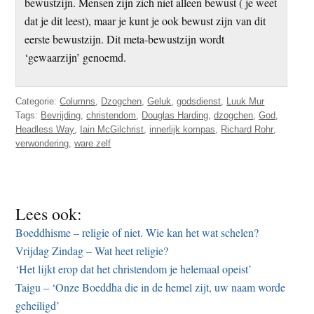
bewustzijn. Mensen zijn zich niet alleen bewust ( je weet
dat je dit leest), maar je kunt je ook bewust zijn van dit
eerste bewustzijn. Dit meta-bewustzijn wordt
‘gewaarzijn’ genoemd.
Categorie:
Columns
,
Dzogchen
,
Geluk
,
godsdienst
,
Luuk Mur
Tags:
Bevrijding
,
christendom
,
Douglas Harding
,
dzogchen
,
God
,
Headless Way
,
Iain McGilchrist
,
innerlijk kompas
,
Richard Rohr
,
verwondering
,
ware zelf
Lees ook:
Boeddhisme – religie of niet. Wie kan het wat schelen?
Vrijdag Zindag – Wat heet religie?
‘Het lijkt erop dat het christendom je helemaal opeist’
Taigu – ‘Onze Boeddha die in de hemel zijt, uw naam worde
geheiligd’