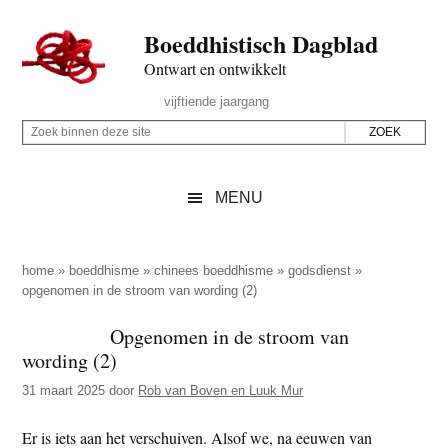
Door
Skip
Spring
Spring
Boeddhistisch Dagblad
naar
to
naar
naar
de
secondary
de
de
Ontwart en ontwikkelt
hoofd
menu
eerste
voettekst
Header
vijftiende jaargang
inhoud
sidebar
Rechts
Z
Z
o
o
e
e
MENU
k
k
b
o
i
p
home
»
boeddhisme
»
chinees boeddhisme
»
godsdienst
»
n
opgenomen in de stroom van wording (2)
d
n
e
Opgenomen in de stroom van
e
z
wording (2)
n
e
d
31 maart 2025
door
Rob van Boven en Luuk Mur
s
e
i
Er is iets aan het verschuiven. Alsof we, na eeuwen van
z