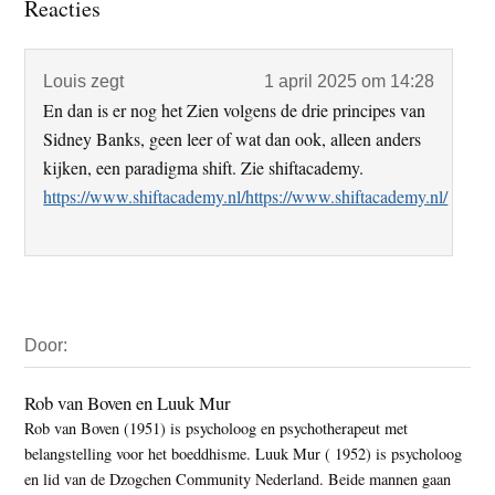
Lees
Reacties
Interacties
Louis
zegt
1 april 2025 om 14:28
En dan is er nog het Zien volgens de drie principes van
Sidney Banks, geen leer of wat dan ook, alleen anders
kijken, een paradigma shift. Zie shiftacademy.
https://www.shiftacademy.nl/https://www.shiftacademy.nl/
Primaire
Door:
Sidebar
Rob van Boven en Luuk Mur
Rob van Boven (1951) is psycholoog en psychotherapeut met
belangstelling voor het boeddhisme. Luuk Mur ( 1952) is psycholoog
en lid van de Dzogchen Community Nederland. Beide mannen gaan