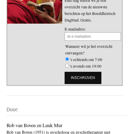
Elke dag sturen we je een
overzicht van de nieuwste
berichten op het Boeddhistisch
Dagblad. Gratis.
E-mailadres:
Wanneer wil je het overzicht
ontvangen?
's ochtends om 7:00
's avonds om 19:00
Primaire
Door:
Sidebar
Rob van Boven en Luuk Mur
Rob van Boven (1951) is psycholoog en psychotherapeut met