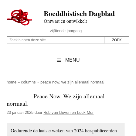
Door
Skip
Spring
Spring
Boeddhistisch Dagblad
naar
to
naar
naar
de
secondary
de
de
Ontwart en ontwikkelt
hoofd
menu
eerste
voettekst
Header
vijftiende jaargang
inhoud
sidebar
Rechts
Z
Z
o
o
e
e
MENU
k
k
b
o
i
p
home
»
columns
»
peace now. we zijn allemaal normaal.
n
d
Peace Now. We zijn allemaal
n
e
normaal.
e
z
n
20 januari 2025
door
Rob van Boven en Luuk Mur
e
d
s
e
Gedurende de laatste weken van 2024 her-publiceerden
i
z