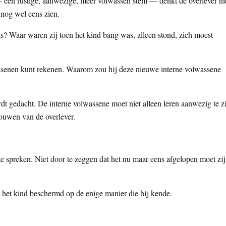
— een rustige, aanwezige, meer volwassen stem — denkt de overlever ni
 nog wel eens zien.
? Waar waren zij toen het kind bang was, alleen stond, zich moest
wassenen kunt rekenen. Waarom zou hij deze nieuwe interne volwassene
dt gedacht. De interne volwassene moet niet alleen leren aanwezig te z
ouwen van de overlever.
 te spreken. Niet door te zeggen dat het nu maar eens afgelopen moet zi
ft het kind beschermd op de enige manier die hij kende.