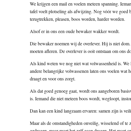
We krijgen een mail en voelen meteen spanning. Iemand z
tafel voelt plotseling als afwijzing. Nog vóór we goed 
terugtrekken, pleasen, boos worden, harder worden.
Alsof er in ons een oude bewaker wakker wordt.
Die bewaker noemen wij de overlever. Hij is niet dom. H
moeten afleren. De overlever is ooit ontstaan om ons 
Als kind weten we nog niet wat volwassenheid is. We le
andere belangrijke volwassenen laten ons voelen wat he
draagt en voor ons zorgt.
Als dat goed genoeg gaat, wordt ons aangeboren basisve
is. Iemand die niet meteen boos wordt, wegloopt, instor
Dan kan een kind langzaam ervaren: samen zijn is veilig.
Maar als de omstandigheden onveilig, wisselend of te zw
gedragen, maar moet het zelf gaan dragen. Het moet opl