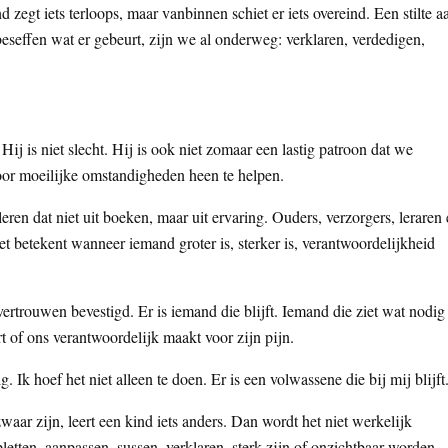
egt iets terloops, maar vanbinnen schiet er iets overeind. Een stilte a
beseffen wat er gebeurt, zijn we al onderweg: verklaren, verdedigen,
ij is niet slecht. Hij is ook niet zomaar een lastig patroon dat we
door moeilijke omstandigheden heen te helpen.
ren dat niet uit boeken, maar uit ervaring. Ouders, verzorgers, leraren
t betekent wanneer iemand groter is, sterker is, verantwoordelijkheid
rtrouwen bevestigd. Er is iemand die blijft. Iemand die ziet wat nodig
t of ons verantwoordelijk maakt voor zijn pijn.
 Ik hoef het niet alleen te doen. Er is een volwassene die bij mij blijft
aar zijn, leert een kind iets anders. Dan wordt het niet werkelijk
etten, aanpassen, sussen, verklaren, sterk zijn of onzichtbaar worden.