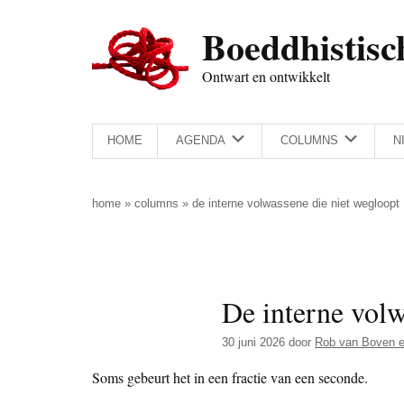
Door
Skip
Spring
Spring
Boeddhistisc
naar
to
naar
naar
de
secondary
de
de
Ontwart en ontwikkelt
hoofd
menu
eerste
voettekst
inhoud
sidebar
HOME
AGENDA
COLUMNS
N
home
»
columns
»
de interne volwassene die niet wegloopt
De interne volw
30 juni 2026
door
Rob van Boven e
Soms gebeurt het in een fractie van een seconde.