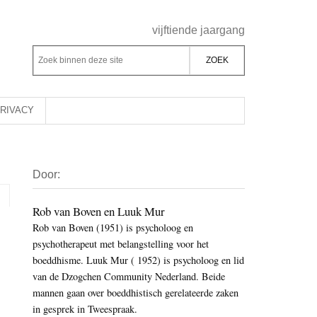
Header
vijftiende jaargang
Rechts
Z
Z
o
o
e
e
k
k
RIVACY
b
o
i
p
Primaire
n
d
Door:
Sidebar
n
e
e
z
Rob van Boven en Luuk Mur
n
Rob van Boven (1951) is psycholoog en
e
d
psychotherapeut met belangstelling voor het
s
e
boeddhisme. Luuk Mur ( 1952) is psycholoog en lid
i
z
van de Dzogchen Community Nederland. Beide
t
e
mannen gaan over boeddhistisch gerelateerde zaken
e
in gesprek in Tweespraak.
s