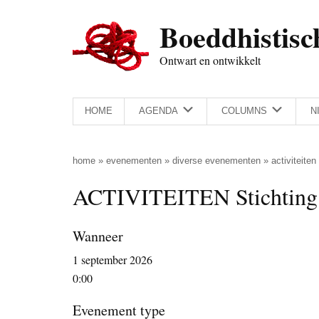
Door
Skip
Spring
Spring
Boeddhistisc
naar
to
naar
naar
de
secondary
de
de
Ontwart en ontwikkelt
hoofd
menu
eerste
voettekst
inhoud
sidebar
HOME
AGENDA
COLUMNS
N
home
»
evenementen
»
diverse evenementen
»
activiteiten
ACTIVITEITEN Stichting 
Wanneer
1 september 2026
0:00
Evenement type