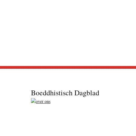
Footer
Boeddhistisch Dagblad