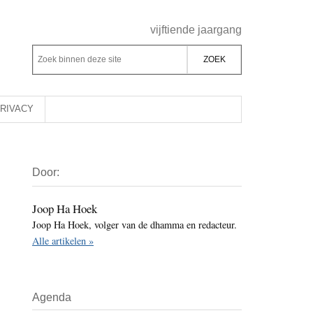
Header
vijftiende jaargang
Rechts
Z
Z
o
o
e
e
k
k
RIVACY
b
o
i
p
Primaire
n
d
Door:
Sidebar
n
e
e
z
Joop Ha Hoek
n
Joop Ha Hoek, volger van de dhamma en redacteur.
e
d
Alle artikelen »
s
e
i
z
t
e
Agenda
e
s