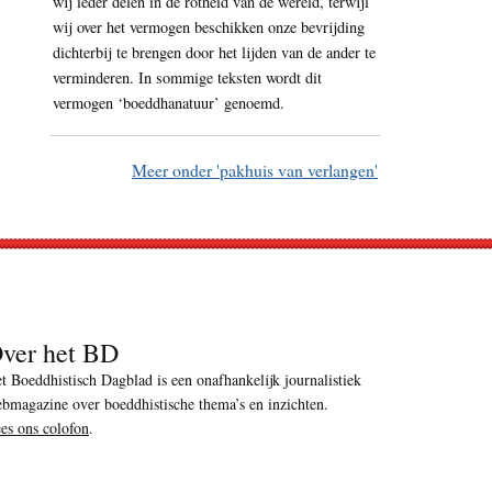
wij ieder delen in de rotheid van de wereld, terwijl
wij over het vermogen beschikken onze bevrijding
dichterbij te brengen door het lijden van de ander te
verminderen. In sommige teksten wordt dit
vermogen ‘boeddhanatuur’ genoemd.
Meer onder 'pakhuis van verlangen'
ver het BD
t Boeddhistisch Dagblad is een onafhankelijk journalistiek
bmagazine over boeddhistische thema’s en inzichten.
es ons colofon
.