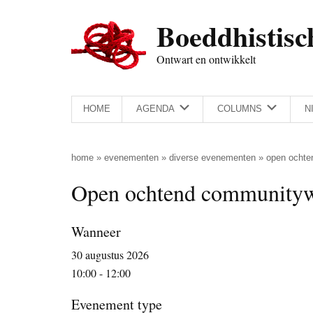
Door
Skip
Spring
Spring
Boeddhistisc
naar
to
naar
naar
de
secondary
de
de
Ontwart en ontwikkelt
hoofd
menu
eerste
voettekst
inhoud
sidebar
HOME
AGENDA
COLUMNS
N
home
»
evenementen
»
diverse evenementen
»
open ochte
Open ochtend community
Wanneer
30 augustus 2026
10:00 - 12:00
Evenement type