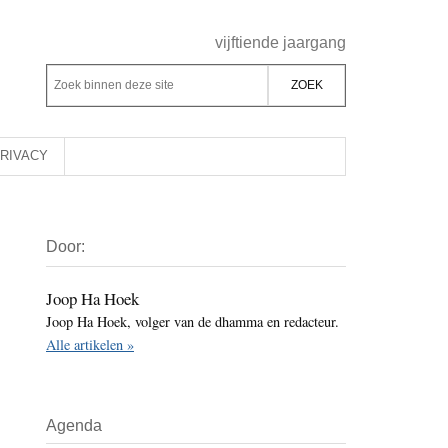
Header
vijftiende jaargang
Rechts
Z
Z
o
o
e
e
k
k
RIVACY
b
o
i
p
Primaire
n
d
Door:
Sidebar
n
e
e
z
Joop Ha Hoek
n
Joop Ha Hoek, volger van de dhamma en redacteur.
e
d
Alle artikelen »
s
e
i
z
t
e
Agenda
e
s