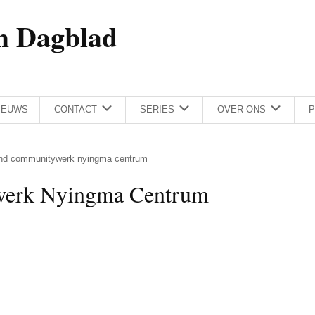
h Dagblad
IEUWS
CONTACT
SERIES
OVER ONS
P
nd communitywerk nyingma centrum
werk Nyingma Centrum