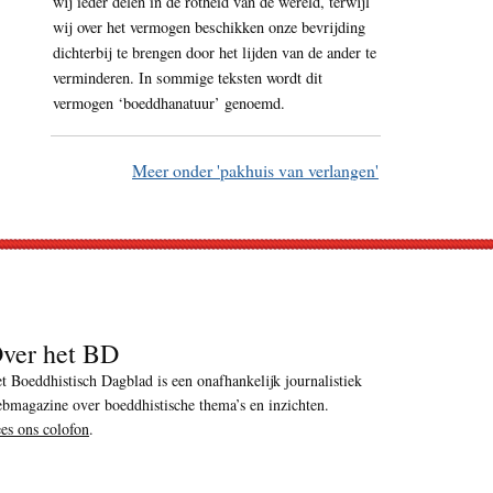
wij ieder delen in de rotheid van de wereld, terwijl
wij over het vermogen beschikken onze bevrijding
dichterbij te brengen door het lijden van de ander te
verminderen. In sommige teksten wordt dit
vermogen ‘boeddhanatuur’ genoemd.
Meer onder 'pakhuis van verlangen'
ver het BD
t Boeddhistisch Dagblad is een onafhankelijk journalistiek
bmagazine over boeddhistische thema’s en inzichten.
es ons colofon
.