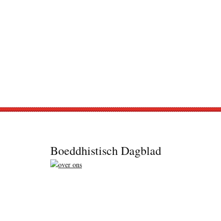
Footer
Boeddhistisch Dagblad