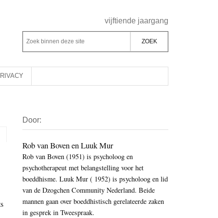
Header
vijftiende jaargang
Rechts
Z
Z
o
o
e
e
k
k
RIVACY
b
o
i
p
Primaire
n
d
Door:
Sidebar
n
e
e
z
Rob van Boven en Luuk Mur
n
Rob van Boven (1951) is psycholoog en
e
d
psychotherapeut met belangstelling voor het
s
e
boeddhisme. Luuk Mur ( 1952) is psycholoog en lid
i
z
van de Dzogchen Community Nederland. Beide
t
e
mannen gaan over boeddhistisch gerelateerde zaken
ts
e
in gesprek in Tweespraak.
s