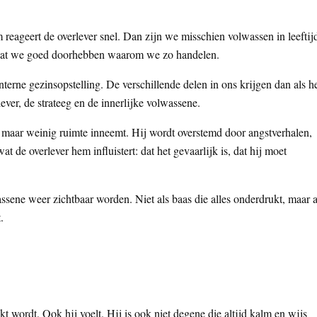
 reageert de overlever snel. Dan zijn we misschien volwassen in leeftij
ordat we goed doorhebben waarom we zo handelen.
terne gezinsopstelling. De verschillende delen in ons krijgen dan als h
ever, de strateeg en de innerlijke volwassene.
s, maar weinig ruimte inneemt. Hij wordt overstemd door angstverhalen,
at de overlever hem influistert: dat het gevaarlijk is, dat hij moet
assene weer zichtbaar worden. Niet als baas die alles onderdrukt, maar a
.
kt wordt. Ook hij voelt. Hij is ook niet degene die altijd kalm en wijs