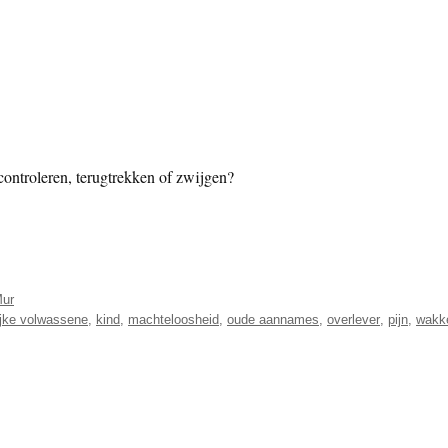
 controleren, terugtrekken of zwijgen?
Mur
lijke volwassene
,
kind
,
machteloosheid
,
oude aannames
,
overlever
,
pijn
,
wakk