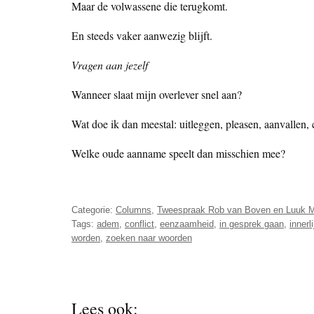
Maar de volwassene die terugkomt.
En steeds vaker aanwezig blijft.
Vragen aan jezelf
Wanneer slaat mijn overlever snel aan?
Wat doe ik dan meestal: uitleggen, pleasen, aanvallen,
Welke oude aanname speelt dan misschien mee?
Categorie:
Columns
,
Tweespraak Rob van Boven en Luuk 
Tags:
adem
,
conflict
,
eenzaamheid
,
in gesprek gaan
,
inner
worden
,
zoeken naar woorden
Lees ook: