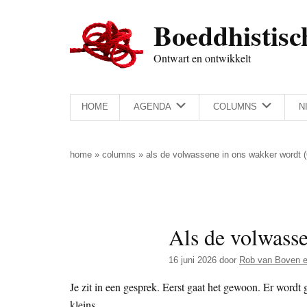
Door
Skip
Spring
Spring
Boeddhistisc
naar
to
naar
naar
de
secondary
de
de
Ontwart en ontwikkelt
hoofd
menu
eerste
voettekst
inhoud
sidebar
HOME
AGENDA
COLUMNS
N
home
»
columns
»
als de volwassene in ons wakker wordt (
Als de volwasse
16 juni 2026
door
Rob van Boven e
Je zit in een gesprek. Eerst gaat het gewoon. Er wordt g
kleins.