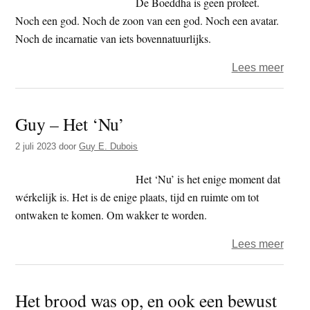
De Boeddha is geen profeet.
Noch een god. Noch de zoon van een god. Noch een avatar.
Noch de incarnatie van iets bovennatuurlijks.
over
Lees meer
Guy
–
Guy – Het ‘Nu’
dham
–
2 juli 2023
door
Guy E. Dubois
De
Boed
Het ‘Nu’ is het enige moment dat
is
wérkelijk is. Het is de enige plaats, tijd en ruimte om tot
een
ontwaken te komen. Om wakker te worden.
leraar
over
Lees meer
geen
Guy
profe
–
Het brood was op, en ook een bewust
Het