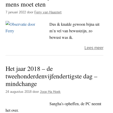
mens moet eten
‘Nu’
7 januari 2022
door
Ferry van Haastert
Dus ik knalde gewoon bijna uit
m’n vel van bewustzijn, zo
bewust was ik.
over
Lees meer
Het
broo
Het jaar 2018 – de
was
tweehonderdenvijfendertigste dag –
op,
en
mindchange
ook
24 augustus 2018
door
Joop Ha Hoek
een
bewu
Sangha’s opheffen, de PC neemt
mens
het over.