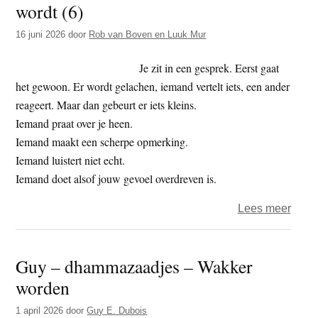
wordt (6)
t
e
e
s
16 juni 2026
door
Rob van Boven en Luuk Mur
i
Je zit in een gesprek. Eerst gaat
t
het gewoon. Er wordt gelachen, iemand vertelt iets, een ander
e
reageert. Maar dan gebeurt er iets kleins.
Iemand praat over je heen.
Iemand maakt een scherpe opmerking.
Iemand luistert niet echt.
Iemand doet alsof jouw gevoel overdreven is.
over
Lees meer
Als
de
Guy – dhammazaadjes – Wakker
volw
worden
in
ons
1 april 2026
door
Guy E. Dubois