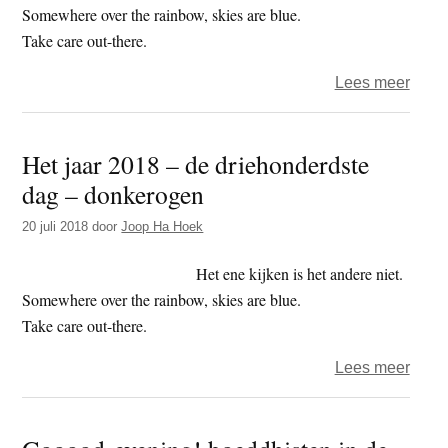
moet
Somewhere over the rainbow, skies are blue.
eten
Take care out-there.
over
Lees meer
Het
jaar
Het jaar 2018 – de driehonderdste
2018
dag – donkerogen
–
de
20 juli 2018
door
Joop Ha Hoek
tweeh
dag
Het ene kijken is het andere niet.
–
Somewhere over the rainbow, skies are blue.
mind
Take care out-there.
over
Lees meer
Het
jaar
2018