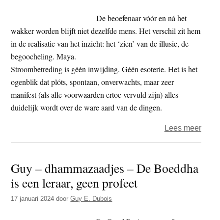
wakk
wordt
De beoefenaar vóór en ná het
(6)
wakker worden blijft niet dezelfde mens. Het verschil zit hem
in de realisatie van het inzicht: het ‘zien’ van de illusie, de
begoocheling. Maya.
Stroombetreding is géén inwijding. Géén esoterie. Het is het
ogenblik dat plóts, spontaan, onverwachts, maar zeer
manifest (als alle voorwaarden ertoe vervuld zijn) alles
duidelijk wordt over de ware aard van de dingen.
over
Lees meer
Guy
–
Guy – dhammazaadjes – De Boeddha
dham
is een leraar, geen profeet
–
Wakk
17 januari 2024
door
Guy E. Dubois
word