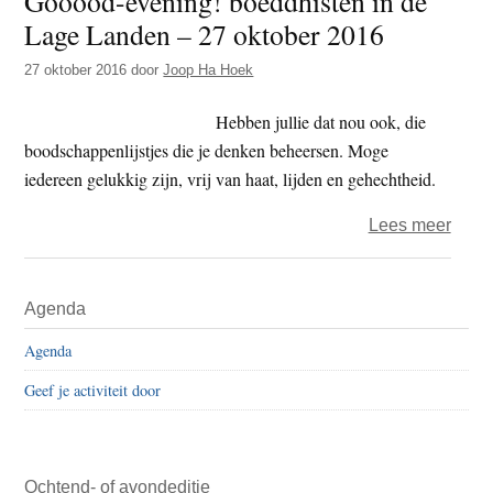
Gooood-evening! boeddhisten in de
Lage Landen – 27 oktober 2016
–
de
27 oktober 2016
door
Joop Ha Hoek
drieh
dag
Hebben jullie dat nou ook, die
–
boodschappenlijstjes die je denken beheersen. Moge
donk
iedereen gelukkig zijn, vrij van haat, lijden en gehechtheid.
over
Lees meer
Gooo
eveni
Primaire
Agenda
boed
Sidebar
in
Agenda
de
Geef je activiteit door
Lage
Land
–
27
Ochtend- of avondeditie