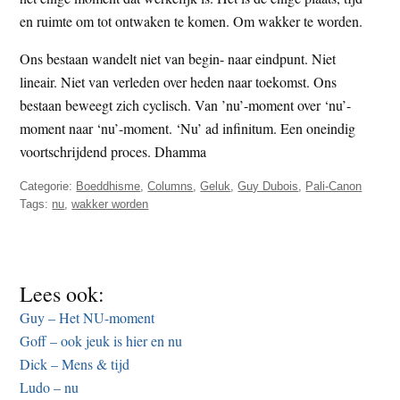
t
e
en ruimte om tot ontwaken te komen. Om wakker te worden.
e
s
Ons bestaan wandelt niet van begin- naar eindpunt. Niet
i
lineair. Niet van verleden over heden naar toekomst. Ons
t
bestaan beweegt zich cyclisch. Van ’nu’-moment over ‘nu’-
e
moment naar ‘nu’-moment. ‘Nu’ ad infinitum. Een oneindig
voortschrijdend proces. Dhamma
Categorie:
Boeddhisme
,
Columns
,
Geluk
,
Guy Dubois
,
Pali-Canon
Tags:
nu
,
wakker worden
Lees ook:
Guy – Het NU-moment
Goff – ook jeuk is hier en nu
Dick – Mens & tijd
Ludo – nu