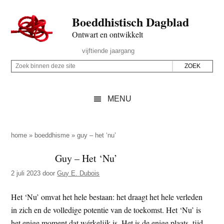
Door
Skip
Spring
Spring
Boeddhistisch Dagblad
naar
to
naar
naar
de
secondary
de
de
Ontwart en ontwikkelt
hoofd
menu
eerste
voettekst
Header
vijftiende jaargang
inhoud
sidebar
Rechts
Z
Z
o
o
e
e
MENU
k
k
b
o
i
p
home
»
boeddhisme
»
guy – het ‘nu’
n
d
Guy – Het ‘Nu’
n
e
e
2 juli 2023
door
Guy E. Dubois
z
n
e
d
Het ‘Nu’ omvat het hele bestaan: het draagt het hele verleden
s
e
in zich en de volledige potentie van de toekomst. Het ‘Nu’ is
i
z
het enige moment dat wérkelijk is. Het is de enige plaats, tijd