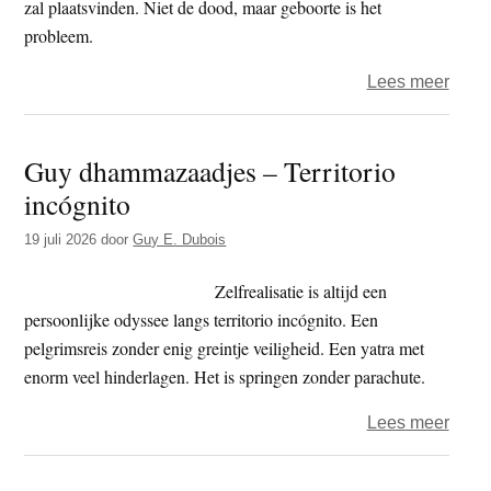
zal plaatsvinden. Niet de dood, maar geboorte is het
probleem.
over
Lees meer
Guy
dham
Guy dhammazaadjes – Territorio
–
incógnito
De
dood
19 juli 2026
door
Guy E. Dubois
zal
plaat
Zelfrealisatie is altijd een
persoonlijke odyssee langs territorio incógnito. Een
pelgrimsreis zonder enig greintje veiligheid. Een yatra met
enorm veel hinderlagen. Het is springen zonder parachute.
over
Lees meer
Guy
dham