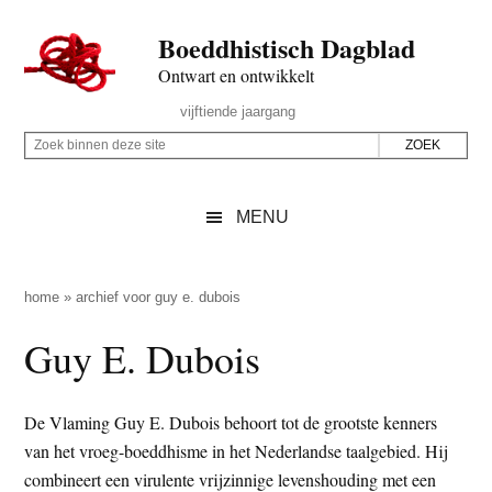
Door
Skip
Spring
Spring
Boeddhistisch Dagblad
naar
to
naar
naar
de
secondary
de
de
Ontwart en ontwikkelt
hoofd
menu
eerste
voettekst
Header
vijftiende jaargang
inhoud
sidebar
Rechts
Z
Z
o
o
e
e
MENU
k
k
b
o
i
p
home
»
archief voor guy e. dubois
n
d
Guy E. Dubois
n
e
e
z
n
e
De Vlaming Guy E. Dubois behoort tot de grootste kenners
d
s
van het vroeg-boeddhisme in het Nederlandse taalgebied. Hij
e
i
combineert een virulente vrijzinnige levenshouding met een
z