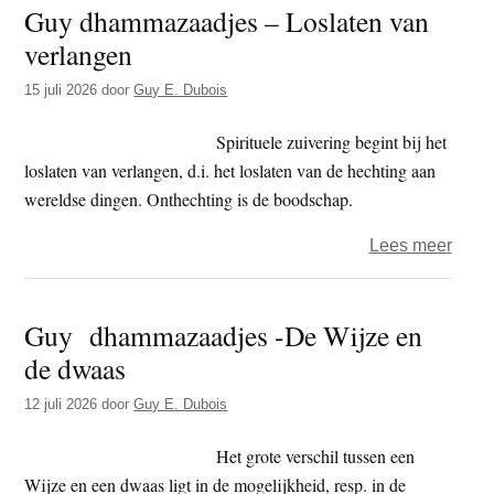
Guy dhammazaadjes – Loslaten van
–
verlangen
Territ
incóg
15 juli 2026
door
Guy E. Dubois
Spirituele zuivering begint bij het
loslaten van verlangen, d.i. het loslaten van de hechting aan
wereldse dingen. Onthechting is de boodschap.
over
Lees meer
Guy
dham
Guy dhammazaadjes -De Wijze en
–
de dwaas
Losla
van
12 juli 2026
door
Guy E. Dubois
verl
Het grote verschil tussen een
Wijze en een dwaas ligt in de mogelijkheid, resp. in de