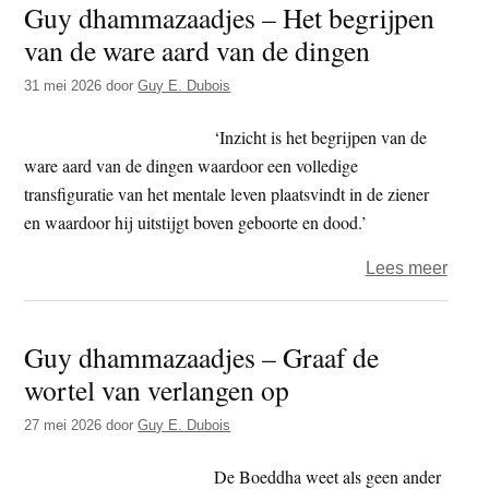
Guy dhammazaadjes – Het begrijpen
–
van de ware aard van de dingen
De
basis
31 mei 2026
door
Guy E. Dubois
van
onze
‘Inzicht is het begrijpen van de
beoe
ware aard van de dingen waardoor een volledige
transfiguratie van het mentale leven plaatsvindt in de ziener
en waardoor hij uitstijgt boven geboorte en dood.’
over
Lees meer
Guy
dham
Guy dhammazaadjes – Graaf de
–
wortel van verlangen op
Het
begri
27 mei 2026
door
Guy E. Dubois
van
de
De Boeddha weet als geen ander