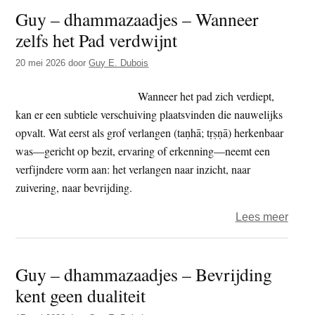
Guy – dhammazaadjes – Wanneer
–
zelfs het Pad verdwijnt
Morali
Conce
20 mei 2026
door
Guy E. Dubois
Wijsh
Wanneer het pad zich verdiept,
kan er een subtiele verschuiving plaatsvinden die nauwelijks
opvalt. Wat eerst als grof verlangen (taṇhā; tṛṣṇā) herkenbaar
was—gericht op bezit, ervaring of erkenning—neemt een
verfijndere vorm aan: het verlangen naar inzicht, naar
zuivering, naar bevrijding.
over
Lees meer
Guy
–
Guy – dhammazaadjes – Bevrijding
dham
kent geen dualiteit
–
Wann