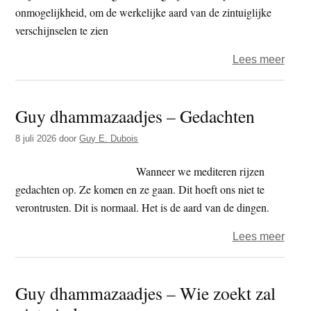
onmogelijkheid, om de werkelijke aard van de zintuiglijke
verschijnselen te zien
over
Lees meer
Guy
dham
Guy dhammazaadjes – Gedachten
-
De
8 juli 2026
door
Guy E. Dubois
Wijz
en
Wanneer we mediteren rijzen
de
gedachten op. Ze komen en ze gaan. Dit hoeft ons niet te
dwaa
verontrusten. Dit is normaal. Het is de aard van de dingen.
over
Lees meer
Guy
dham
Guy dhammazaadjes – Wie zoekt zal
–
Geda