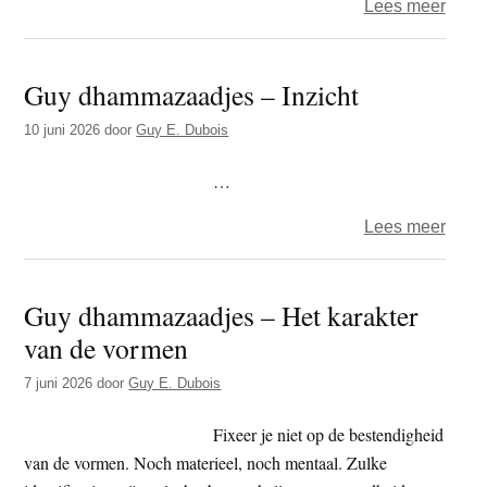
over
Lees meer
Guy
dham
Guy dhammazaadjes – Inzicht
–
Keuz
10 juni 2026
door
Guy E. Dubois
gewaa
…
over
Lees meer
Guy
dham
Guy dhammazaadjes – Het karakter
–
van de vormen
Inzic
7 juni 2026
door
Guy E. Dubois
Fixeer je niet op de bestendigheid
van de vormen. Noch materieel, noch mentaal. Zulke