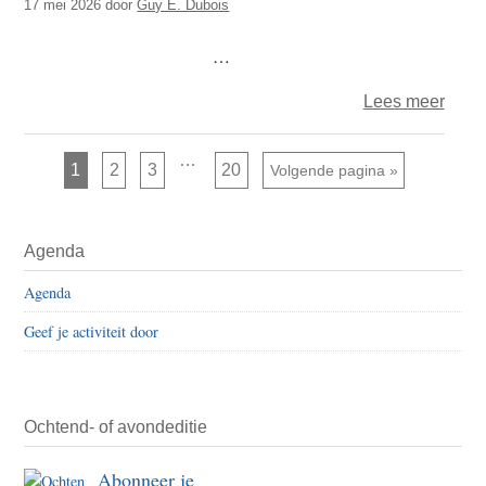
17 mei 2026
door
Guy E. Dubois
zelfs
het
…
Pad
over
Lees meer
verdw
Guy
–
Interim
…
Pagina
Pagina
Pagina
Pagina
1
2
3
20
Ga naar
Volgende pagina »
pagina's
dham
zijn
weggelaten
–
Primaire
Bevri
Agenda
Sidebar
kent
Agenda
geen
dualit
Geef je activiteit door
Ochtend- of avondeditie
Abonneer je