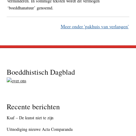
verminderen. In sommige teksten wordt dit vermogen
‘boeddhanatuur’ genoemd.
Meer onder 'pakhuis van verlangen'
Footer
Boeddhistisch Dagblad
Recente berichten
Ksaf – De kunst niet te zijn
Uitnodiging nieuwe Acta Comparanda