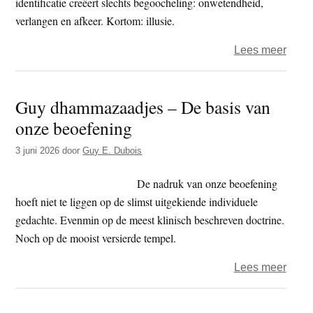
identificatie creëert slechts begoocheling: onwetendheid,
verlangen en afkeer. Kortom: illusie.
over
Lees meer
Guy
dham
Guy dhammazaadjes – De basis van
–
onze beoefening
Het
karak
3 juni 2026
door
Guy E. Dubois
van
de
De nadruk van onze beoefening
vorm
hoeft niet te liggen op de slimst uitgekiende individuele
gedachte. Evenmin op de meest klinisch beschreven doctrine.
Noch op de mooist versierde tempel.
over
Lees meer
Guy
dham