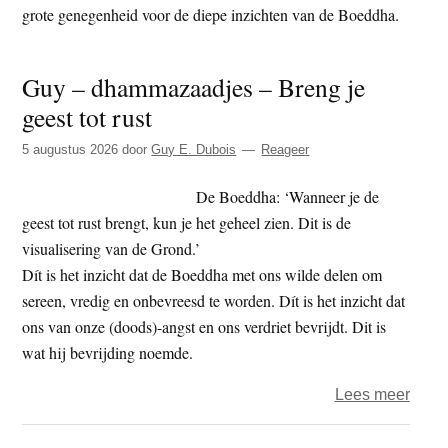
grote genegenheid voor de diepe inzichten van de Boeddha.
t
e
e
s
i
Guy – dhammazaadjes – Breng je
t
geest tot rust
e
5 augustus 2026
door
Guy E. Dubois
Reageer
De Boeddha: ‘Wanneer je de
geest tot rust brengt, kun je het geheel zien. Dit is de
visualisering van de Grond.’
Dít is het inzicht dat de Boeddha met ons wilde delen om
sereen, vredig en onbevreesd te worden. Dít is het inzicht dat
ons van onze (doods)-angst en ons verdriet bevrijdt. Dit is
wat hij bevrijding noemde.
over
Lees meer
Guy
–