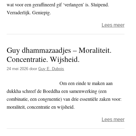
ware
wat voor een geraffineerd gif ‘verlangen’ is. Sluipend.
aard
Verraderlijk. Geniepig.
van
over
Lees meer
de
Guy
ding
dham
Guy dhammazaadjes – Moraliteit.
–
Concentratie. Wijsheid.
Graaf
de
24 mei 2026
door
Guy E. Dubois
worte
van
Om een einde te maken aan
verl
dukkha schreef de Boeddha een samenwerking (een
op
combinatie, een congruentie) van drie essentiële zaken voor:
moraliteit, concentratie en wijsheid.
over
Lees meer
Guy
dham