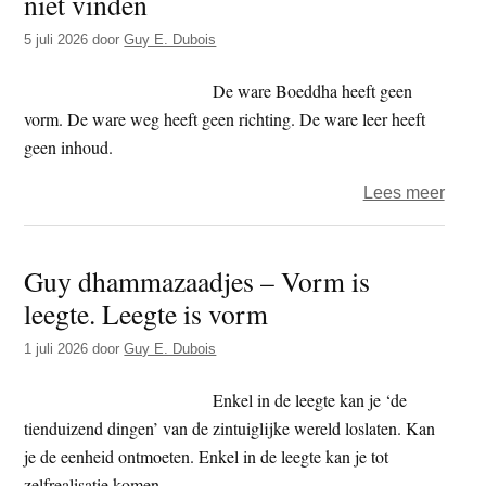
niet vinden
5 juli 2026
door
Guy E. Dubois
De ware Boeddha heeft geen
vorm. De ware weg heeft geen richting. De ware leer heeft
geen inhoud.
over
Lees meer
Guy
dham
Guy dhammazaadjes – Vorm is
–
leegte. Leegte is vorm
Wie
zoekt
1 juli 2026
door
Guy E. Dubois
zal
niet
Enkel in de leegte kan je ‘de
vind
tienduizend dingen’ van de zintuiglijke wereld loslaten. Kan
je de eenheid ontmoeten. Enkel in de leegte kan je tot
zelfrealisatie komen.