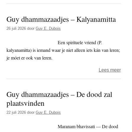
Guy
–
Guy dhammazaadjes – Kalyanamitta
dham
Sats
26 juli 2026
door
Guy E. Dubois
Een spirituele vriend (P.
kalyanamitta) is iemand waar je niet alleen iets kán van leren;
je móet er ook van leren.
over
Lees meer
Guy
dham
Guy dhammazaadjes – De dood zal
–
plaatsvinden
Kalya
22 juli 2026
door
Guy E. Dubois
Maranam bhavissati — De dood