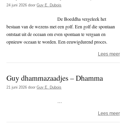
Inzic
24 juni 2026
door
Guy E. Dubois
in
de
De Boeddha vergeleek het
tilak
bestaan van de wezens met een golf. Een golf die spontaan
ontstaat uit de oceaan om even spontaan te vergaan en
opnieuw oceaan te worden. Een eeuwigdurend proces.
over
Lees meer
Guy
dham
Guy dhammazaadjes – Dhamma
–
Een
21 juni 2026
door
Guy E. Dubois
golf
…
over
Lees meer
Guy
dham