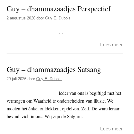
Guy – dhammazaadjes Perspectief
dham
–
2 augustus 2026
door
Guy E. Dubois
Bren
je
…
geest
over
Lees meer
tot
Guy
rust
–
Guy – dhammazaadjes Satsang
dham
Persp
29 juli 2026
door
Guy E. Dubois
Ieder van ons is begiftigd met het
vermogen om Waarheid te onderscheiden van illusie. We
moeten het énkel ontdekken, opdelven. Zelf. De ware leraar
bevindt zich in ons. Wij zijn de Satguru.
over
Lees meer