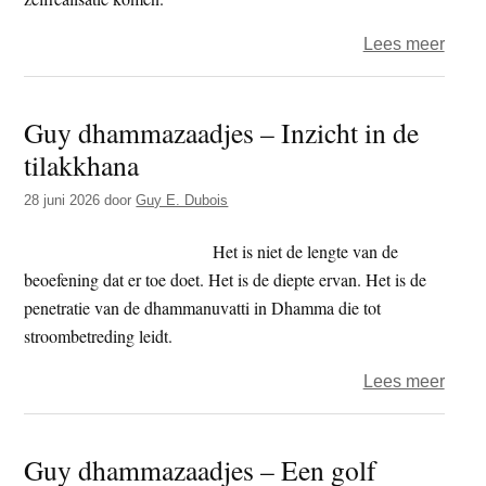
over
Lees meer
Guy
dham
Guy dhammazaadjes – Inzicht in de
–
tilakkhana
Vorm
is
28 juni 2026
door
Guy E. Dubois
leegt
Leeg
Het is niet de lengte van de
is
beoefening dat er toe doet. Het is de diepte ervan. Het is de
vorm
penetratie van de dhammanuvatti in Dhamma die tot
stroombetreding leidt.
over
Lees meer
Guy
dham
Guy dhammazaadjes – Een golf
–