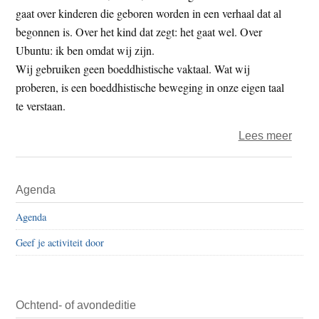
gaat over kinderen die geboren worden in een verhaal dat al
begonnen is. Over het kind dat zegt: het gaat wel. Over
Ubuntu: ik ben omdat wij zijn.
Wij gebruiken geen boeddhistische vaktaal. Wat wij
proberen, is een boeddhistische beweging in onze eigen taal
te verstaan.
over
Lees meer
Waar
deze
Primaire
Agenda
artik
Sidebar
ook
Agenda
over
Geef je activiteit door
boed
gaan
Ochtend- of avondeditie