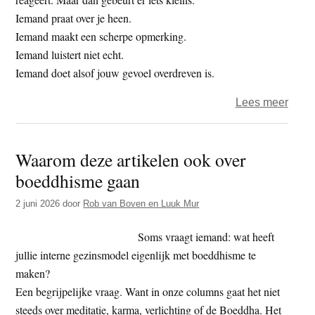
Iemand praat over je heen.
Iemand maakt een scherpe opmerking.
Iemand luistert niet echt.
Iemand doet alsof jouw gevoel overdreven is.
over
Lees meer
Als
de
Waarom deze artikelen ook over
volw
boeddhisme gaan
in
ons
2 juni 2026
door
Rob van Boven en Luuk Mur
wakk
wordt
Soms vraagt iemand: wat heeft
(6)
jullie interne gezinsmodel eigenlijk met boeddhisme te
maken?
Een begrijpelijke vraag. Want in onze columns gaat het niet
steeds over meditatie, karma, verlichting of de Boeddha. Het