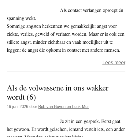
exam
meer
Als contact verlangen oproept én
hoeft
spanning wekt.
te
Sommige angsten herkennen we gemakkelijk: angst voor
zijn
ziekte, verlies, geweld of verlaten worden. Maar er is ook een
–
stillere angst, minder zichtbaar en vaak moeilijker uit te
11
leggen: de angst die opkomt in contact met andere mensen.
over
Lees meer
Angs
voor
Als de volwassene in ons wakker
onze
wordt (6)
angst
16 juni 2026
door
Rob van Boven en Luuk Mur
Je zit in een gesprek. Eerst gaat
het gewoon. Er wordt gelachen, iemand vertelt iets, een ander
reageert. Maar dan gebeurt er iets kleins.