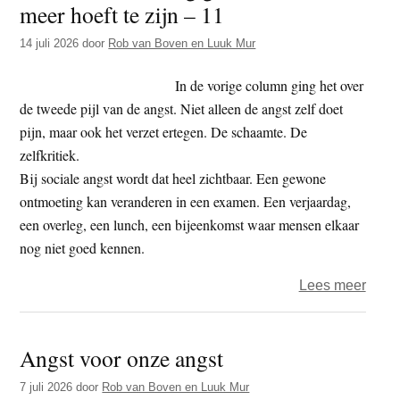
meer hoeft te zijn – 11
t
e
e
s
14 juli 2026
door
Rob van Boven en Luuk Mur
i
In de vorige column ging het over
t
de tweede pijl van de angst. Niet alleen de angst zelf doet
e
pijn, maar ook het verzet ertegen. De schaamte. De
zelfkritiek.
Bij sociale angst wordt dat heel zichtbaar. Een gewone
ontmoeting kan veranderen in een examen. Een verjaardag,
een overleg, een lunch, een bijeenkomst waar mensen elkaar
nog niet goed kennen.
over
Lees meer
Als
een
Angst voor onze angst
ontm
geen
7 juli 2026
door
Rob van Boven en Luuk Mur