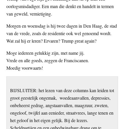
t
oorlogsmisdadiger. Een man die denkt en handelt in termen
e
e
van geweld, vernietiging.
s
i
Morgen en woensdag is hij twee dagen in Den Haag, de stad
t
van de vrede, zoals de residentie ook wel genoemd wordt.
e
Wat zal hij er leren? Ervaren? Trump great again?
Moge iedereen gelukkig zijn, met name jij.
Vrede en alle goeds, zeggen de Franciscanen.
Moedig voorwaarts!
BIJSLUITER: het lezen van deze columns kan leiden tot
groot geestelijk ongemak, woedeaanvallen, depressies,
onbeheerst gedrag, angstaanvallen, maagzuur, zweten,
ongeloof, twijfel aan eenieder, straatvrees, lange tenen en
het geloof in het eigen gelijk. Bij de lezers.
Scheldpartijen en een onbedwingbare drang om te