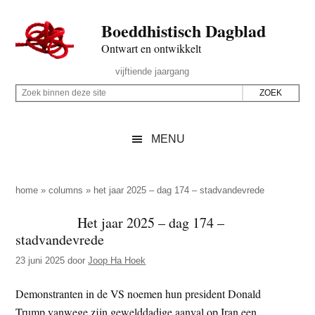
Door
Skip
Spring
Spring
Boeddhistisch Dagblad
naar
to
naar
naar
de
secondary
de
de
Ontwart en ontwikkelt
hoofd
menu
eerste
voettekst
Header
vijftiende jaargang
inhoud
sidebar
Rechts
Z
Z
o
o
e
e
MENU
k
k
b
o
i
p
home
»
columns
»
het jaar 2025 – dag 174 – stadvandevrede
n
d
Het jaar 2025 – dag 174 –
n
e
stadvandevrede
e
z
n
23 juni 2025
door
Joop Ha Hoek
e
d
s
Demonstranten in de VS noemen hun president Donald
e
i
Trump vanwege zijn gewelddadige aanval op Iran een
z