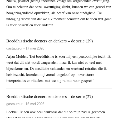
Nieuw, positief gedrag inoefenen vraagt om volgehouden overtuiging.
Om te beletten dat onze overtuiging slinkt, kunnen we een gevoel van
hoogdringendheid opwekken, als besef van onze eindigheid. De
uitdaging wordt dan dat we elk moment benutten om te doen wat goed
is voor onszelf en voor anderen.
Boeddhistische doeners en denkers – de serie (29)
gastauteur - 17 mei 2026
Arjan Mulder: 'Het boeddhisme is voor mij een persoonlijke tocht. Ik
weet dat dit niet wordt aangeraden, maar ik kan niet zo veel met
bijeenkomsten. De meditatie-ochtenden en weekend-retraites die ik
heb bezocht, leverden mij vooral 'ongeloof op – over starre
interpretaties en rituelen, met weinig ruimte voor gesprek.'
Boeddhistische doeners en denkers – de serie (27)
gastauteur - 15 mei 2026
Loekie: 'Ik ben ook heel dankbaar dat dit op mijn pad is gekomen.
Dat het voor mij als leek mogelijk is om met een groep van 60