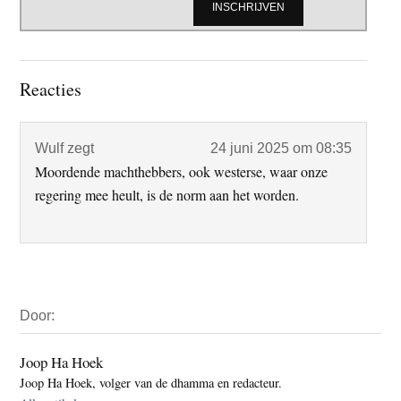
Lees
Reacties
Interacties
Wulf
zegt
24 juni 2025 om 08:35
Moordende machthebbers, ook westerse, waar onze
regering mee heult, is de norm aan het worden.
Primaire
Door:
Sidebar
Joop Ha Hoek
Joop Ha Hoek, volger van de dhamma en redacteur.