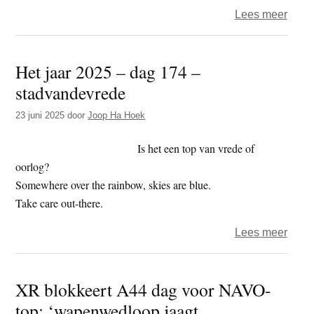
over
Lees meer
Het
jaar
Het jaar 2025 – dag 174 –
2025
stadvandevrede
–
dag
23 juni 2025
door
Joop Ha Hoek
176
–
Is het een top van vrede of
telete
oorlog?
Somewhere over the rainbow, skies are blue.
Take care out-there.
over
Lees meer
Het
jaar
XR blokkeert A44 dag voor NAVO-
2025
top: ‘wapenwedloop jaagt
–