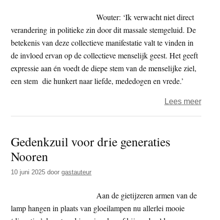
Wouter: ‘Ik verwacht niet direct
verandering in politieke zin door dit massale stemgeluid. De
betekenis van deze collectieve manifestatie valt te vinden in
de invloed ervan op de collectieve menselijk geest. Het geeft
expressie aan én voedt de diepe stem van de menselijke ziel,
een stem die hunkert naar liefde, mededogen en vrede.’
over
Lees meer
De
Rode
Gedenkzuil voor drie generaties
Lijn
Nooren
–
de
10 juni 2025
door
gastauteur
stem
van
Aan de gietijzeren armen van de
mense
lamp hangen in plaats van gloeilampen nu allerlei mooie