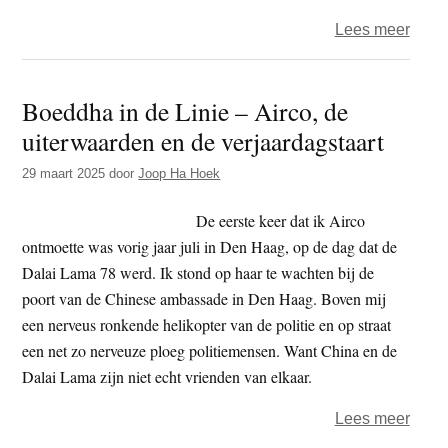
over
Lees meer
De
Goed
Boeddha in de Linie – Airco, de
Zaak
uiterwaarden en de verjaardagstaart
–
‘Trek
29 maart 2025
door
Joop Ha Hoek
zond
de
De eerste keer dat ik Airco
rode
ontmoette was vorig jaar juli in Den Haag, op de dag dat de
lijn
Dalai Lama 78 werd. Ik stond op haar te wachten bij de
voor
poort van de Chinese ambassade in Den Haag. Boven mij
Gaza
een nerveus ronkende helikopter van de politie en op straat
een net zo nerveuze ploeg politiemensen. Want China en de
Dalai Lama zijn niet echt vrienden van elkaar.
over
Lees meer
Boed