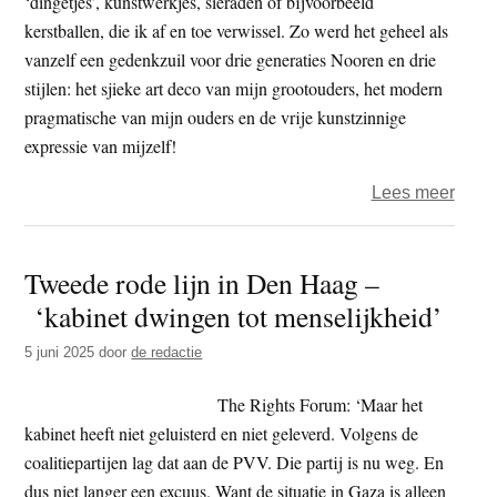
‘dingetjes’, kunstwerkjes, sieraden of bijvoorbeeld
kerstballen, die ik af en toe verwissel. Zo werd het geheel als
vanzelf een gedenkzuil voor drie generaties Nooren en drie
stijlen: het sjieke art deco van mijn grootouders, het modern
pragmatische van mijn ouders en de vrije kunstzinnige
expressie van mijzelf!
over
Lees meer
Gede
voor
Tweede rode lijn in Den Haag –
drie
‘kabinet dwingen tot menselijkheid’
gener
Noor
5 juni 2025
door
de redactie
The Rights Forum: ‘Maar het
kabinet heeft niet geluisterd en niet geleverd. Volgens de
coalitiepartijen lag dat aan de PVV. Die partij is nu weg. En
dus niet langer een excuus. Want de situatie in Gaza is alleen