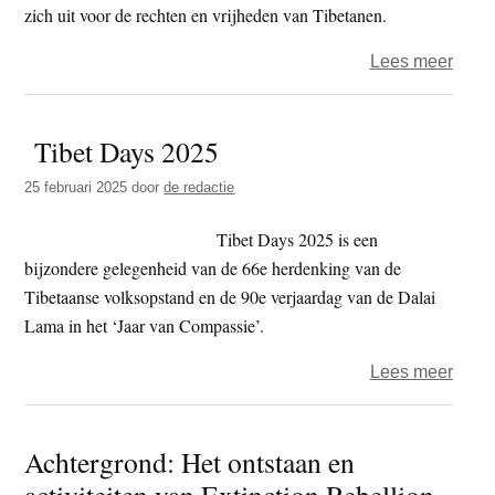
zich uit voor de rechten en vrijheden van Tibetanen.
over
Lees meer
Den
Haag
Tibet Days 2025
–
66e
25 februari 2025
door
de redactie
Herd
van
Tibet Days 2025 is een
de
bijzondere gelegenheid van de 66e herdenking van de
Tibe
Tibetaanse volksopstand en de 90e verjaardag van de Dalai
Volk
Lama in het ‘Jaar van Compassie’.
over
Lees meer
Tibet
Days
Achtergrond: Het ontstaan en
2025
activiteiten van Extinction Rebellion