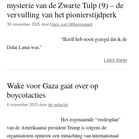
mysterie van de Zwarte Tulp (9) – de
t
e
vervulling van het pionierstijdperk
e
s
i
30 november 2025
door
Hans van Willenswaard
t
“Ikzelf heb nooit gezegd dat ik de
e
Dalai Lama was.”
over
Lees meer
Hans
van
Wake voor Gaza gaat over op
Will
boycotacties
–
Het
6 november 2025
door
de redactie
myste
van
Het zogenaamde “vredesplan”
de
van de Amerikaanse president Trump is volgens de
Zwar
organisatoren opnieuw een minachting van internationaal