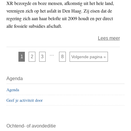
XR bezorgde en boze mensen, afkomstig uit het hele land,
verenigen zich op het asfalt in Den Haag. Zij eisen dat de
regering zich aan haar belofte uit 2009 houdt en per direct
alle fossiele subsidies afschaft.
over
Lees meer
Extin
Rebel
Interim
…
Pagina
Pagina
Pagina
Pagina
1
2
3
8
Ga naar
Volgende pagina »
pagina's
opni
zijn
weggelaten
mass
Primaire
de
Agenda
Sidebar
straat
Agenda
op
om
Geef je activiteit door
eind
fossi
subsi
Ochtend- of avondeditie
te