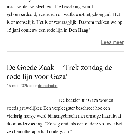
maar verder verslechterd. De bevolking wordt
gebombardeerd, verdreven en welbewust uitgehongerd. Het
is onmenselijk. Het is onverdraaglijk. Daarom trekken we op
15 juni opnieuw een rode lijn in Den Haag.’
over
Lees meer
Twee
rode
De Goede Zaak – ‘Trek zondag de
lijn
rode lijn voor Gaza’
in
Den
15 mei 2025
door
de redactie
Haag
–
De beelden uit Gaza worden
‘kabi
steeds gruwelijker. Een verpleegster beschreef hoe een
dwin
vierjarig meisje werd binnengebracht met ernstige haaruitval
tot
door ondervoeding: “Ze zag eruit als een oudere vrouw, alsof
mense
ze chemotherapie had ondergaan.”