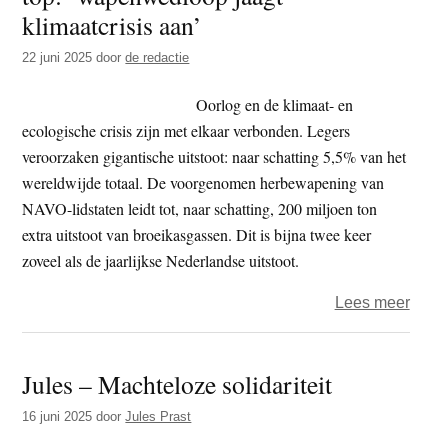
dag
klimaatcrisis aan’
174
22 juni 2025
door
de redactie
–
stad
Oorlog en de klimaat- en
ecologische crisis zijn met elkaar verbonden. Legers
veroorzaken gigantische uitstoot: naar schatting 5,5% van het
wereldwijde totaal. De voorgenomen herbewapening van
NAVO-lidstaten leidt tot, naar schatting, 200 miljoen ton
extra uitstoot van broeikasgassen. Dit is bijna twee keer
zoveel als de jaarlijkse Nederlandse uitstoot.
over
Lees meer
XR
blokk
Jules – Machteloze solidariteit
A44
dag
16 juni 2025
door
Jules Prast
voor