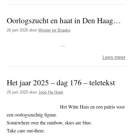
Rott
Pales
Oorlogszucht en haat in Den Haag…
Coali
houd
26 juni 2025
door
Wouter ter Braake
24-
uurs
…
wake
over
Lees meer
bij
Oorlo
minis
en
van
Het jaar 2025 – dag 176 – teletekst
haat
Buite
in
Zake
25 juni 2025
door
Joop Ha Hoek
Den
in
Haa
Het Witte Huis en een paleis voor
Den
een oorlogszuchtig figuur.
Haag
Somewhere over the rainbow, skies are blue.
Take care out-there.