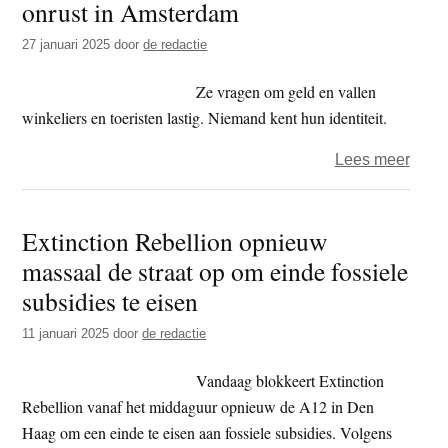
onrust in Amsterdam
‘Niet
zoek
27 januari 2025
door
de redactie
naar
iets
Ze vragen om geld en vallen
groot
winkeliers en toeristen lastig. Niemand kent hun identiteit.
buite
over
Lees meer
onsz
Vree
monn
Extinction Rebellion opnieuw
zorg
massaal de straat op om einde fossiele
voor
onrus
subsidies te eisen
in
11 januari 2025
door
de redactie
Amst
Vandaag blokkeert Extinction
Rebellion vanaf het middaguur opnieuw de A12 in Den
Haag om een einde te eisen aan fossiele subsidies. Volgens