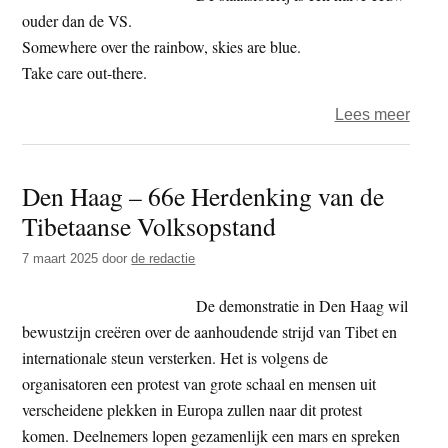
en
ouder dan de VS.
autori
Somewhere over the rainbow, skies are blue.
Take care out-there.
over
Lees meer
Het
jaar
Den Haag – 66e Herdenking van de
2025
Tibetaanse Volksopstand
–
dag
7 maart 2025
door
de redactie
69
–
De demonstratie in Den Haag wil
wiele
bewustzijn creëren over de aanhoudende strijd van Tibet en
internationale steun versterken. Het is volgens de
organisatoren een protest van grote schaal en mensen uit
verscheidene plekken in Europa zullen naar dit protest
komen. Deelnemers lopen gezamenlijk een mars en spreken