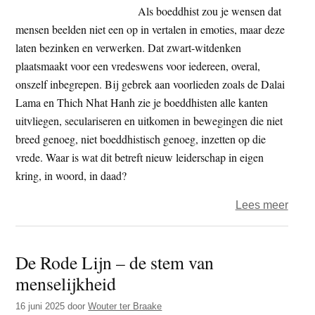
NAV
Als boeddhist zou je wensen dat
top:
mensen beelden niet een op in vertalen in emoties, maar deze
‘wap
laten bezinken en verwerken. Dat zwart-witdenken
jaagt
plaatsmaakt voor een vredeswens voor iedereen, overal,
klima
onszelf inbegrepen. Bij gebrek aan voorlieden zoals de Dalai
aan’
Lama en Thich Nhat Hanh zie je boeddhisten alle kanten
uitvliegen, seculariseren en uitkomen in bewegingen die niet
breed genoeg, niet boeddhistisch genoeg, inzetten op die
vrede. Waar is wat dit betreft nieuw leiderschap in eigen
kring, in woord, in daad?
over
Lees meer
Jules
–
De Rode Lijn – de stem van
Mach
menselijkheid
solida
16 juni 2025
door
Wouter ter Braake