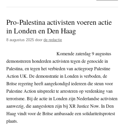
Ruim
20.0
Pro-Palestina activisten voeren actie
dak-
in Londen en Den Haag
en
thuis
8 augustus 2025
door
de redactie
mens
in
Komende zaterdag 9 augustus
regio
demonstreren honderden activisten tegen de genocide in
Amst
Palestina, en tegen het verbieden van actiegroep Palestine
Amst
Action UK. De demonstratie in Londen is verboden, de
en
Britse regering heeft aangekondigd iedereen die steun voor
Den
Palestine Action uitspreekt te arresteren op verdenking van
Haag
terrorisme. Bij de actie in Londen zijn Nederlandse activisten
aanwezig, die aangesloten zijn bij XR Justice Now. In Den
Haag vindt voor de Britse ambassade een solidariteitsprotest
plaats.