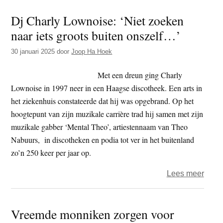
Het
Dj Charly Lownoise: ‘Niet zoeken
ontst
naar iets groots buiten onszelf…’
en
activi
30 januari 2025
door
Joop Ha Hoek
van
Extin
Met een dreun ging Charly
Rebel
Lownoise in 1997 neer in een Haagse discotheek. Een arts in
het ziekenhuis constateerde dat hij was opgebrand. Op het
hoogtepunt van zijn muzikale carrière trad hij samen met zijn
muzikale gabber ‘Mental Theo’, artiestennaam van Theo
Nabuurs, in discotheken en podia tot ver in het buitenland
zo’n 250 keer per jaar op.
over
Lees meer
Dj
Charl
Vreemde monniken zorgen voor
Lown