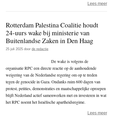
over
Lees meer
Pro-
Pales
Rotterdam Palestina Coalitie houdt
activ
24-uurs wake bij ministerie van
voer
actie
Buitenlandse Zaken in Den Haag
in
25 juli 2025
door
de redactie
Lond
en
De wake is volgens de
Den
organisatie RPC een directe reactie op de aanhoudende
Haag
weigering van de Nederlandse regering om op te treden
tegen de genocide in Gaza. Ondanks ruim 600 dagen van
protest, petities, demonstraties en maatschappelijke oproepen
blijft Nederland actief samenwerken met en investeren in wat
het RPC noemt het Israëlische apartheidsregime.
over
Lees meer