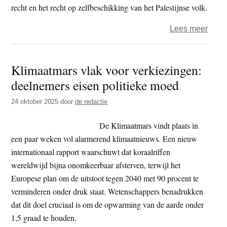
Tulp
recht en het recht op zelfbeschikking van het Palestijnse volk.
(9)
over
Lees meer
–
Wak
de
voor
vervu
Klimaatmars vlak voor verkiezingen:
Gaza
van
deelnemers eisen politieke moed
gaat
het
over
pioni
24 oktober 2025
door
de redactie
op
boyco
De Klimaatmars vindt plaats in
een paar weken vol alarmerend klimaatnieuws. Een nieuw
internationaal rapport waarschuwt dat koraalriffen
wereldwijd bijna onomkeerbaar afsterven, terwijl het
Europese plan om de uitstoot tegen 2040 met 90 procent te
verminderen onder druk staat. Wetenschappers benadrukken
dat dit doel cruciaal is om de opwarming van de aarde onder
1,5 graad te houden.