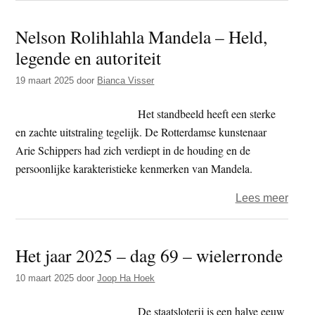
in
Nelson Rolihlahla Mandela – Held,
de
legende en autoriteit
Linie
–
19 maart 2025
door
Bianca Visser
Airco
de
Het standbeeld heeft een sterke
uiter
en zachte uitstraling tegelijk. De Rotterdamse kunstenaar
en
Arie Schippers had zich verdiept in de houding en de
de
persoonlijke karakteristieke kenmerken van Mandela.
verja
over
Lees meer
Nels
Rolih
Het jaar 2025 – dag 69 – wielerronde
Mand
–
10 maart 2025
door
Joop Ha Hoek
Held,
lege
De staatsloterij is een halve eeuw