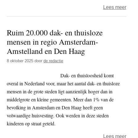
over
Lees meer
Klim
vlak
Ruim 20.000 dak- en thuisloze
voor
mensen in regio Amsterdam-
verki
deel
Amstelland en Den Haag
eisen
8 oktober 2025
door
de redactie
polit
moe
Dak- en thuisloosheid komt
overal in Nederland voor, maar het aantal dak- en thuisloze
mensen in de grote steden ligt aanzienlijk hoger dan in
middelgrote en kleine gemeenten. Meer dan 1% van de
bevolking in Amsterdam en Den Haag heeft geen
volwaardige huisvesting. Ook werden in deze steden
kinderen op straat geteld.
over
Lees meer