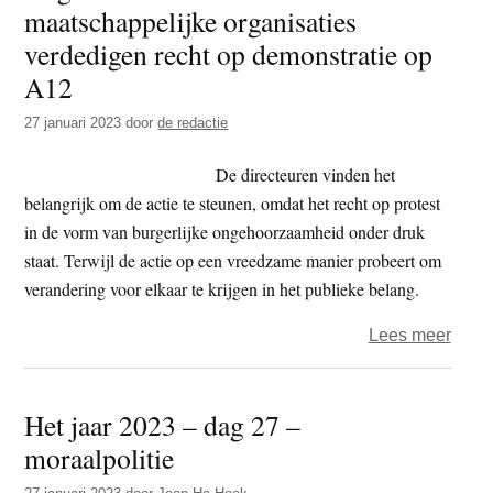
maatschappelijke organisaties
van
XR
verdedigen recht op demonstratie op
zater
A12
11
27 januari 2023
door
de redactie
maar
De directeuren vinden het
belangrijk om de actie te steunen, omdat het recht op protest
in de vorm van burgerlijke ongehoorzaamheid onder druk
staat. Terwijl de actie op een vreedzame manier probeert om
verandering voor elkaar te krijgen in het publieke belang.
over
Lees meer
Nog
meer
Het jaar 2023 – dag 27 –
direc
moraalpolitie
van
maats