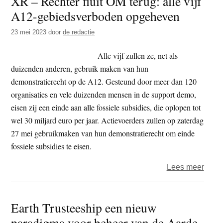
XR – Rechter fluit OM terug: alle vijf
A12-gebiedsverboden opgeheven
dan
2700
23 mei 2023
door
de redactie
demo
in
Alle vijf zullen ze, net als
de
duizenden anderen, gebruik maken van hun
A12-
demonstratierecht op de A12. Gesteund door meer dan 120
blok
organisaties en vele duizenden mensen in de support demo,
en
eisen zij een einde aan alle fossiele subsidies, die oplopen tot
vele
wel 30 miljard euro per jaar. Actievoerders zullen op zaterdag
duiz
27 mei gebruikmaken van hun demonstratierecht om einde
in
fossiele subsidies te eisen.
de
over
Lees meer
suppo
XR
dem
–
Earth Trusteeship een nieuw
Rech
paradigma voor beheer van de Aarde
fluit