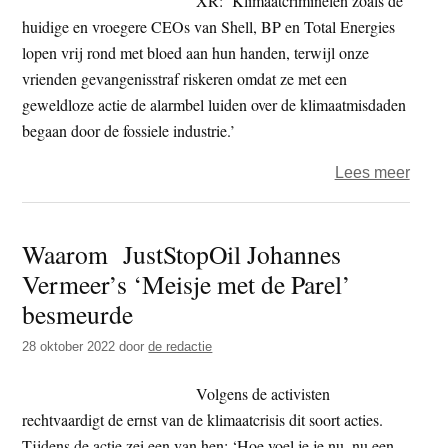
XR: ‘Klimaatcriminelen zoals de
parel
huidige en vroegere CEOs van Shell, BP en Total Energies
als
lopen vrij rond met bloed aan hun handen, terwijl onze
doelw
vrienden gevangenisstraf riskeren omdat ze met een
koze
geweldloze actie de alarmbel luiden over de klimaatmisdaden
begaan door de fossiele industrie.’
over
Lees meer
Extin
Rebel
Waarom JustStopOil Johannes
steun
Vermeer’s ‘Meisje met de Parel’
de
activ
besmeurde
van
28 oktober 2022
door
de redactie
Just
Stop
Volgens de activisten
Oil
rechtvaardigt de ernst van de klimaatcrisis dit soort acties.
Tijdens de actie zei een van hen: ‘Hoe voel je je nu, nu een