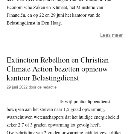
Economische Zaken en Klimaat, het Ministerie van
Financiën, en op 22 en 29 juni het kantoor van de
Belastingdienst in Den Haag.
over
Lees meer
Extin
Rebel
Extinction Rebellion en Christian
blokk
Climate Action bezetten opnieuw
A12
–
kantoor Belastingdienst
politi
29 juni 2022
door
de redactie
treed
mete
Terwijl politici lippendienst
op
bewijzen aan het streven naar 1,5 graad opwarming,
waarschuwen wetenschappers dat het huidige energiebeleid
zeker 2,7 of 3 graden opwarming tot gevolg heeft.
Overschrijding van 2 graden opwarming leidt tot gevaarlijke