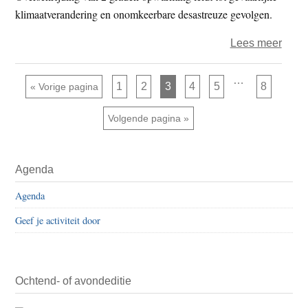
klimaatverandering en onomkeerbare desastreuze gevolgen.
over
Lees meer
Extin
Rebel
Interim
…
Pagina
Pagina
Pagina
Pagina
Pagina
Pagina
Ga naar
1
2
3
4
5
8
«
Vorige pagina
pagina's
en
zijn
weggelaten
Chris
Ga naar
Volgende pagina »
Clima
Actio
Primaire
bezet
Agenda
Sidebar
opni
Agenda
kanto
Geef je activiteit door
Belas
Ochtend- of avondeditie