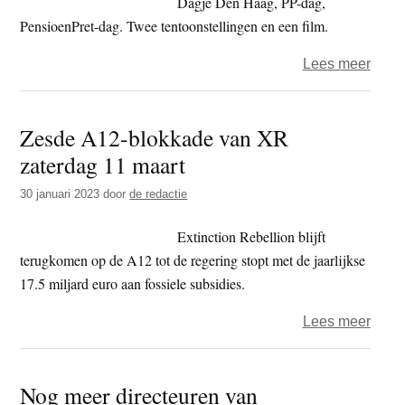
Dagje Den Haag, PP-dag,
Shell
PensioenPret-dag. Twee tentoonstellingen en een film.
kanto
over
Lees meer
Den
Vrijd
Haag
–
Zesde A12-blokkade van XR
Mede
zaterdag 11 maart
kunst
30 januari 2023
door
de redactie
Extinction Rebellion blijft
terugkomen op de A12 tot de regering stopt met de jaarlijkse
17.5 miljard euro aan fossiele subsidies.
over
Lees meer
Zesd
A12-
Nog meer directeuren van
blok