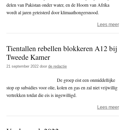
delen van Pakistan onder water, en de Hoorn van Afrika
wordt al jaren geteisterd door klimaathongersnood.
over
Lees meer
Extin
Rebel
Tientallen rebellen blokkeren A12 bij
blokk
Tweede Kamer
voor
derd
21 september 2022
door
de redactie
keer
snel
De groep eist een onmiddellijke
A12
stop op subsidies voor olie, kolen en gas en zal niet vrijwillig
vertrekken totdat die eis is ingewilligd.
over
Lees meer
Tient
rebel
blokk