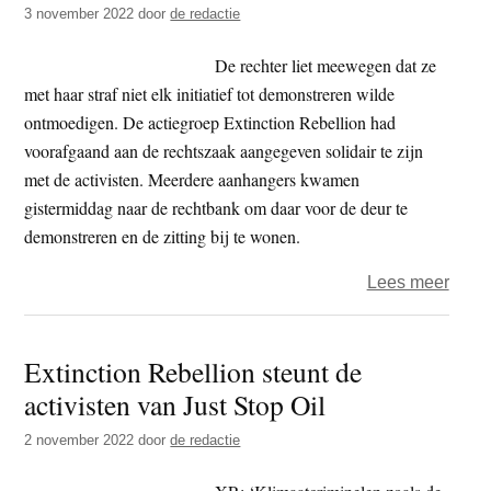
3 november 2022
door
de redactie
op
privé
De rechter liet meewegen dat ze
met haar straf niet elk initiatief tot demonstreren wilde
ontmoedigen. De actiegroep Extinction Rebellion had
voorafgaand aan de rechtszaak aangegeven solidair te zijn
met de activisten. Meerdere aanhangers kwamen
gistermiddag naar de rechtbank om daar voor de deur te
demonstreren en de zitting bij te wonen.
over
Lees meer
Gevan
voor
Extinction Rebellion steunt de
activ
activisten van Just Stop Oil
die
‘Meis
2 november 2022
door
de redactie
met
de