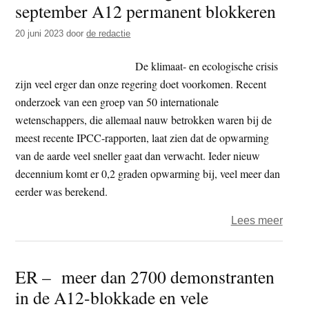
september A12 permanent blokkeren
t
e
e
s
20 juni 2023
door
de redactie
i
De klimaat- en ecologische crisis
t
zijn veel erger dan onze regering doet voorkomen. Recent
e
onderzoek van een groep van 50 internationale
wetenschappers, die allemaal nauw betrokken waren bij de
meest recente IPCC-rapporten, laat zien dat de opwarming
van de aarde veel sneller gaat dan verwacht. Ieder nieuw
decennium komt er 0,2 graden opwarming bij, veel meer dan
eerder was berekend.
over
Lees meer
Extin
Rebel
ER – meer dan 2700 demonstranten
gaat
in de A12-blokkade en vele
vanaf