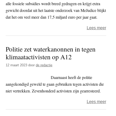
alle fossiele subsidies wordt breed gedragen en krijgt extra
gewicht doordat uit het laatste onderzoek van MeJudice blijkt
dat het om veel meer dan 17,5 miljard euro per jaar gaat.
over
Lees meer
Extin
Rebel
Politie zet waterkanonnen in tegen
–
klimaatactivisten op A12
verdu
demo
12 maart 2023
door
de redactie
bij
zeve
Daarnaast heeft de politie
A12-
aangekondigd geweld te gaan gebruiken tegen activisten die
blok
niet vertrekken. Zevenhonderd activisten zijn gearresteerd.
over
Lees meer
Politi
zet