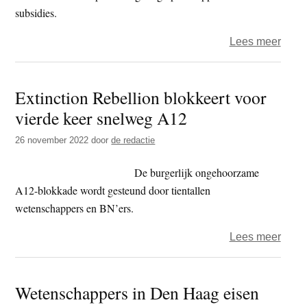
subsidies.
over
Lees meer
Rebe
in
Extinction Rebellion blokkeert voor
hoge
vierde keer snelweg A12
bero
tege
26 november 2022
door
de redactie
veroo
voorb
De burgerlijk ongehoorzame
van
A12-blokkade wordt gesteund door tientallen
A12-
wetenschappers en BN’ers.
blok
over
Lees meer
Extin
Rebel
Wetenschappers in Den Haag eisen
blokk