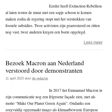
van
Eerder heeft Extinction Rebellion
de
al laten weten de muur met een sopje schoon te komen
Aard
maken zodra de regering stopt met het verstrekken van
fossiele subsidies. Twee activisten zijn gearresteerd en zitten
nog vast, twee anderen kregen een boete opgelegd.
over
Lees meer
XR
–
Bezoek Macron aan Nederland
Opni
verstoord door demonstranten
‘Stop
fossi
11 april 2023
door
de redactie
subsi
in
In 2017 liet Emmanuel Macron in
krijts
zijn communicatie nog een felgroene façade zien, met als
op
motto “Make Our Planet Green Again”. Ondanks een
tunne
zorgvuldig opgemaakt imago als klimaatbewuste Europese