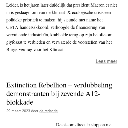
A12
Leider, is het jaren later duidelijk dat president Macron er niet
in is geslaagd om van de klimaat- & ecologische crisis een
politieke prioriteit te maken: hij steunde met name het
CETA-handelsakkoord, verhoogde de financiering van
vervuilende industrieën, krabbelde terug op zijn belofte om
glyfosaat te verbieden en verwaterde de voorstellen van het
Burgerverdrag voor het Klimaat.
over
Lees meer
Bezo
Macr
Extinction Rebellion – verdubbeling
aan
demonstranten bij zevende A12-
Nede
verst
blokkade
door
29 maart 2023
door
de redactie
demo
De eis om direct te stoppen met