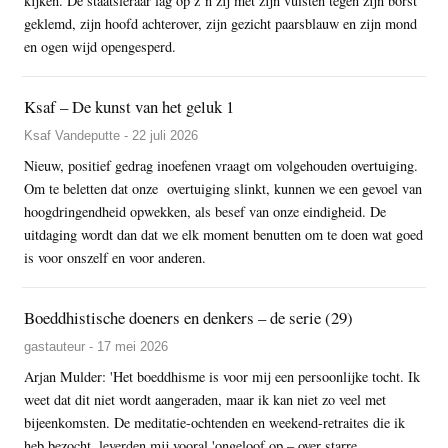
kijken. De staatsleraar lag op z’n zij met zijn vuisten tegen zijn borst
geklemd, zijn hoofd achterover, zijn gezicht paarsblauw en zijn mond
en ogen wijd opengesperd.
Ksaf – De kunst van het geluk 1
Ksaf Vandeputte - 22 juli 2026
Nieuw, positief gedrag inoefenen vraagt om volgehouden overtuiging.
Om te beletten dat onze overtuiging slinkt, kunnen we een gevoel van
hoogdringendheid opwekken, als besef van onze eindigheid. De
uitdaging wordt dan dat we elk moment benutten om te doen wat goed
is voor onszelf en voor anderen.
Boeddhistische doeners en denkers – de serie (29)
gastauteur - 17 mei 2026
Arjan Mulder: 'Het boeddhisme is voor mij een persoonlijke tocht. Ik
weet dat dit niet wordt aangeraden, maar ik kan niet zo veel met
bijeenkomsten. De meditatie-ochtenden en weekend-retraites die ik
heb bezocht, leverden mij vooral 'ongeloof op – over starre