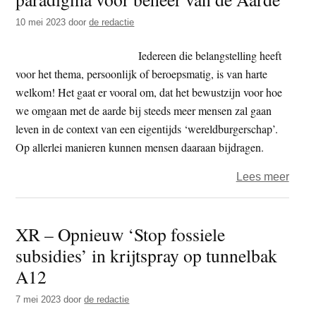
OM
10 mei 2023
door
de redactie
terug
alle
Iedereen die belangstelling heeft
vijf
voor het thema, persoonlijk of beroepsmatig, is van harte
A12-
welkom! Het gaat er vooral om, dat het bewustzijn voor hoe
gebi
we omgaan met de aarde bij steeds meer mensen zal gaan
opge
leven in de context van een eigentijds ‘wereldburgerschap’.
Op allerlei manieren kunnen mensen daaraan bijdragen.
over
Lees meer
Earth
Trust
XR – Opnieuw ‘Stop fossiele
een
subsidies’ in krijtspray op tunnelbak
nieu
para
A12
voor
7 mei 2023
door
de redactie
behe