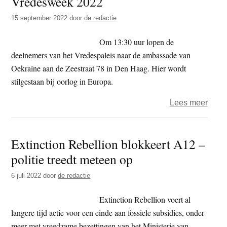
Vredesweek 2022
A12
15 september 2022
door
de redactie
bij
Twee
Om 13:30 uur lopen de
Kame
deelnemers van het Vredespaleis naar de ambassade van
Oekraïne aan de Zeestraat 78 in Den Haag. Hier wordt
stilgestaan bij oorlog in Europa.
over
Lees meer
Vred
2022
Extinction Rebellion blokkeert A12 –
politie treedt meteen op
6 juli 2022
door
de redactie
Extinction Rebellion voert al
langere tijd actie voor een einde aan fossiele subsidies, onder
meer met vreedzame bezettingen van het Ministerie van