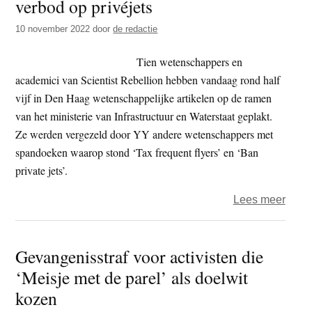
verbod op privéjets
voor
vierd
10 november 2022
door
de redactie
keer
snel
Tien wetenschappers en
A12
academici van Scientist Rebellion hebben vandaag rond half
vijf in Den Haag wetenschappelijke artikelen op de ramen
van het ministerie van Infrastructuur en Waterstaat geplakt.
Ze werden vergezeld door YY andere wetenschappers met
spandoeken waarop stond ‘Tax frequent flyers’ en ‘Ban
private jets’.
over
Lees meer
Wete
in
Gevangenisstraf voor activisten die
Den
‘Meisje met de parel’ als doelwit
Haag
eisen
kozen
verb