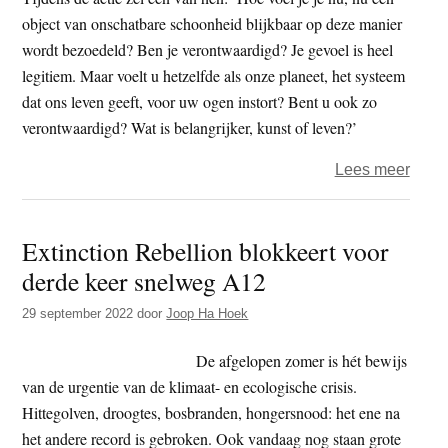
object van onschatbare schoonheid blijkbaar op deze manier
wordt bezoedeld? Ben je verontwaardigd? Je gevoel is heel
legitiem. Maar voelt u hetzelfde als onze planeet, het systeem
dat ons leven geeft, voor uw ogen instort? Bent u ook zo
verontwaardigd? Wat is belangrijker, kunst of leven?’
over
Lees meer
Waar
JustS
Extinction Rebellion blokkeert voor
Joha
derde keer snelweg A12
Verm
‘Meis
29 september 2022
door
Joop Ha Hoek
met
de
De afgelopen zomer is hét bewijs
Parel
van de urgentie van de klimaat- en ecologische crisis.
besm
Hittegolven, droogtes, bosbranden, hongersnood: het ene na
het andere record is gebroken. Ook vandaag nog staan grote