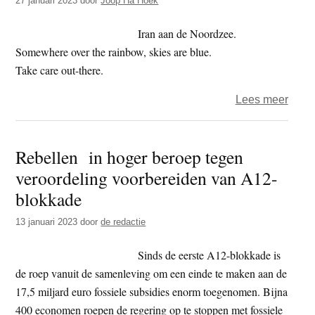
27 januari 2023
door
Joop Ha Hoek
organ
verd
Iran aan de Noordzee.
recht
Somewhere over the rainbow, skies are blue.
op
Take care out-there.
demon
over
Lees meer
op
Het
A12
jaar
Rebellen in hoger beroep tegen
2023
veroordeling voorbereiden van A12-
–
dag
blokkade
27
13 januari 2023
door
de redactie
–
moraa
Sinds de eerste A12-blokkade is
de roep vanuit de samenleving om een einde te maken aan de
17,5 miljard euro fossiele subsidies enorm toegenomen. Bijna
400 economen roepen de regering op te stoppen met fossiele