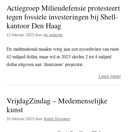
Actiegroep Milieudefensie protesteert
wate
tegen fossiele investeringen bij Shell-
in
tege
kantoor Den Haag
klima
13 februari 2023
door
de redactie
op
A12
De multinational maakte vorig jaar een recordwinst van ruim
42 miljard dollar, maar wil in 2023 slechts 2 tot 4 miljard
dollar uitgeven aan ‘duurzame’ projecten.
over
Lees meer
Actie
Milie
VrijdagZindag – Medemenselijke
prote
kunst
tege
fossi
10 februari 2023
door
André Droogers
inves
bij