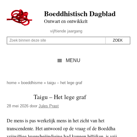
Door
Skip
Spring
Spring
Boeddhistisch Dagblad
naar
to
naar
naar
de
secondary
de
de
Ontwart en ontwikkelt
hoofd
menu
eerste
voettekst
Header
vijftiende jaargang
inhoud
sidebar
Rechts
Z
Z
o
o
e
e
MENU
k
k
b
o
i
p
home
»
boeddhisme
»
taigu – het lege graf
n
d
Taigu – Het lege graf
n
e
e
28 mei 2026
door
Jules Prast
z
n
e
d
De mens is pas werkelijk mens in het zicht van het
s
e
transcendente. Het antwoord op de vraag of de Boeddha
i
z
vrijwillige levensbeëindiging had kunnen billijken, is vrij