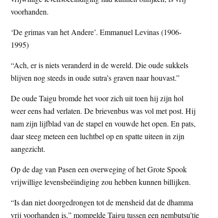
t
e
voorhanden.
e
s
‘De grimas van het Andere’. Emmanuel Levinas (1906-
i
1995)
t
e
“Ach, er is niets veranderd in de wereld. Die oude sukkels
blijven nog steeds in oude sutra’s graven naar houvast.”
De oude Taigu bromde het voor zich uit toen hij zijn hol
weer eens had verlaten. De brievenbus was vol met post. Hij
nam zijn lijfblad van de stapel en vouwde het open. En pats,
daar steeg meteen een luchtbel op en spatte uiteen in zijn
aangezicht.
Op de dag van Pasen een overweging of het Grote Spook
vrijwillige levensbeëindiging zou hebben kunnen billijken.
“Is dan niet doorgedrongen tot de mensheid dat de dhamma
vrij voorhanden is,” mompelde Taigu tussen een nembutsu’tje