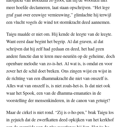
meer hoefde declameren, laat staan opschrijven. “Het lege
graf gaat over eeuwige vernieuwing,” glimlachte hij terwijl
een vlucht vogels de wind tot stormkracht deed aannemen.
Taigu maalde er niet om. Hij kende de leegte van de leegte.
Want eerst daar begint het begrip. Al dat graven, al dat
schrijven dat hij zelf had gedaan en deed, het had geen
andere functie dan te leren mee-neuriën op de geheime, doch
openbare melodie van zo-is-het. Al wat is, is omdat en voor
zover het de schil doet breken. Ons zingen wijst en wijst in
de richting van een dhammakracht die niet van onszelf is.
Alles wat van onszelf is, is niet zoals-het-is. Is dat niet ook
waar het Spook, een van de dhamma-emanaties in de
voorstelling der mensenkinderen, in de canon van getuigt?
Maar de cirkel is niet rond. “Zij is o-ho-pen,” brak Taigu los
in gejuich dat de zwerfkatten deed opkijken van het kerkhof
aan de overzijde van de plas waarlangs hij liep. Het “o-ho-