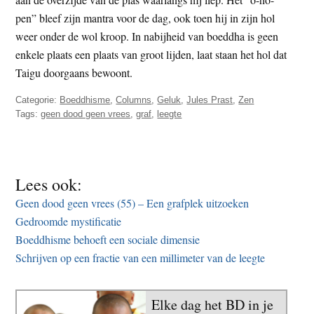
pen” bleef zijn mantra voor de dag, ook toen hij in zijn hol
weer onder de wol kroop. In nabijheid van boeddha is geen
enkele plaats een plaats van groot lijden, laat staan het hol dat
Taigu doorgaans bewoont.
Categorie:
Boeddhisme
,
Columns
,
Geluk
,
Jules Prast
,
Zen
Tags:
geen dood geen vrees
,
graf
,
leegte
Lees ook:
Geen dood geen vrees (55) – Een grafplek uitzoeken
Gedroomde mystificatie
Boeddhisme behoeft een sociale dimensie
Schrijven op een fractie van een millimeter van de leegte
Elke dag het BD in je