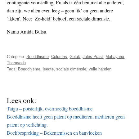
contingente voorstelling. En als ik één ben met alle anderen,
dan zijn we allen even leeg – geen ‘ik’ en geen andere
‘ikken’. Nee: ‘Zo-heid’ behoeft een sociale dimensie.
Namu Amida Butsu.
Categorie:
Boeddhisme
,
Columns
,
Geluk
,
Jules Prast
,
Mahayana
,
Theravada
Tags:
Boeddhisme
,
leegte
,
sociale dimensie
,
vuile handen
Lees ook:
Taigu – potsierlijk, overmoedig boeddhisme
Boeddhisme heeft geen patent op mediteren, mediteren geen
patent op verlichting.
Boekbespreking – Bekentenissen en banvloeken