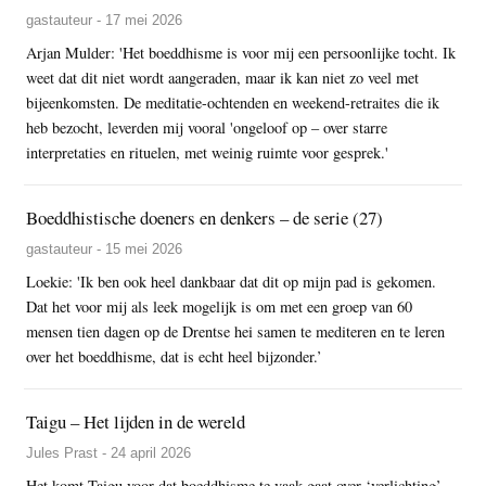
gastauteur - 17 mei 2026
Arjan Mulder: 'Het boeddhisme is voor mij een persoonlijke tocht. Ik
weet dat dit niet wordt aangeraden, maar ik kan niet zo veel met
bijeenkomsten. De meditatie-ochtenden en weekend-retraites die ik
heb bezocht, leverden mij vooral 'ongeloof op – over starre
interpretaties en rituelen, met weinig ruimte voor gesprek.'
Boeddhistische doeners en denkers – de serie (27)
gastauteur - 15 mei 2026
Loekie: 'Ik ben ook heel dankbaar dat dit op mijn pad is gekomen.
Dat het voor mij als leek mogelijk is om met een groep van 60
mensen tien dagen op de Drentse hei samen te mediteren en te leren
over het boeddhisme, dat is echt heel bijzonder.’
Taigu – Het lijden in de wereld
Jules Prast - 24 april 2026
Het komt Taigu voor dat boeddhisme te vaak gaat over ‘verlichting’