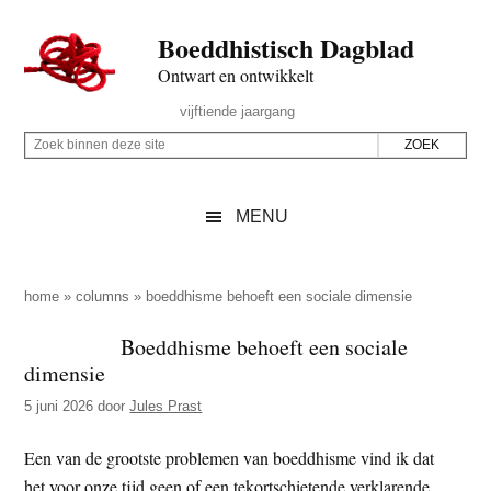
Door
Skip
Spring
Spring
Boeddhistisch Dagblad
naar
to
naar
naar
de
secondary
de
de
Ontwart en ontwikkelt
hoofd
menu
eerste
voettekst
Header
vijftiende jaargang
inhoud
sidebar
Rechts
Z
Z
o
o
e
e
MENU
k
k
b
o
i
p
home
»
columns
»
boeddhisme behoeft een sociale dimensie
n
d
Boeddhisme behoeft een sociale
n
e
dimensie
e
z
n
5 juni 2026
door
Jules Prast
e
d
s
Een van de grootste problemen van boeddhisme vind ik dat
e
i
het voor onze tijd geen of een tekortschietende verklarende
z