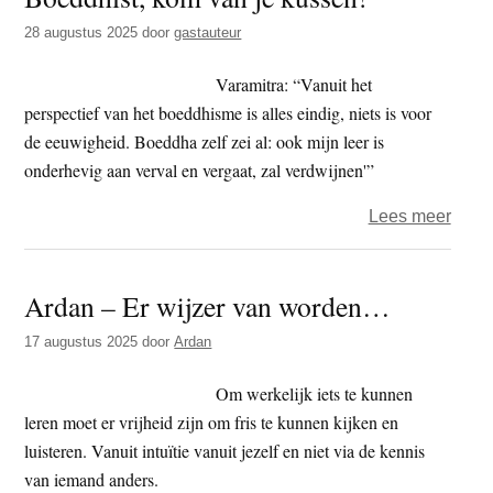
28 augustus 2025
door
gastauteur
Varamitra: “Vanuit het
perspectief van het boeddhisme is alles eindig, niets is voor
de eeuwigheid. Boeddha zelf zei al: ook mijn leer is
onderhevig aan verval en vergaat, zal verdwijnen'”
over
Lees meer
Boedd
kom
Ardan – Er wijzer van worden…
van
je
17 augustus 2025
door
Ardan
kusse
Om werkelijk iets te kunnen
leren moet er vrijheid zijn om fris te kunnen kijken en
luisteren. Vanuit intuïtie vanuit jezelf en niet via de kennis
van iemand anders.