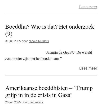
over
Lees meer
Arda
–
Boeddha? Wie is dat? Het onderzoek
Er
(9)
wijze
van
31 juli 2025
door
Nicole Mulders
wor
Jasmijn de Geus*: “De wereld
zou mooier zijn met het boeddhisme.”
over
Lees meer
Boed
Wie
Amerikaanse boeddhisten – ‘Trump
is
grijp in in de crisis in Gaza’
dat?
Het
26 juli 2025
door
gastauteur
onde