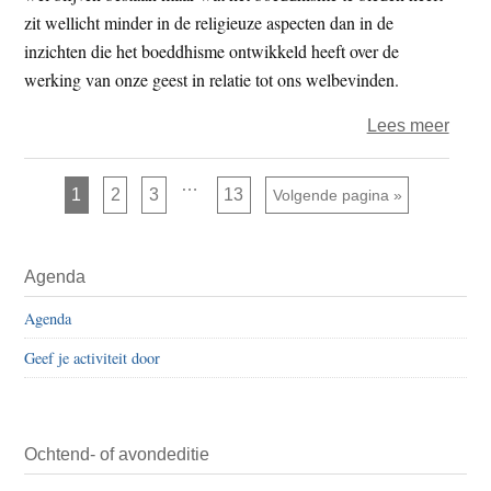
zit wellicht minder in de religieuze aspecten dan in de
inzichten die het boeddhisme ontwikkeld heeft over de
werking van onze geest in relatie tot ons welbevinden.
over
Lees meer
Zorg
over
Interim
…
Pagina
Pagina
Pagina
Pagina
1
2
3
13
Ga naar
Volgende pagina »
pagina's
het
zijn
weggelaten
boed
Primaire
Agenda
Sidebar
Agenda
Geef je activiteit door
Ochtend- of avondeditie