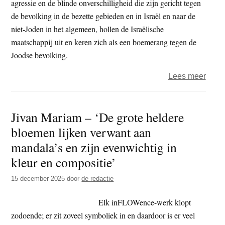
agressie en de blinde onverschilligheid die zijn gericht tegen
Modi
de bevolking in de bezette gebieden en in Israël en naar de
beroe
niet-Joden in het algemeen, hollen de Israëlische
zich
maatschappij uit en keren zich als een boemerang tegen de
op
Joodse bevolking.
de
over
Lees meer
leer
‘Boe
van
kan
Boed
Jivan Mariam – ‘De grote heldere
Israël
om
bloemen lijken verwant aan
ontwi
de
tot
werel
mandala’s en zijn evenwichtig in
meer
AI-
kleur en compositie’
comp
route
15 december 2025
door
de redactie
land’
te
sture
Elk inFLOWence-werk klopt
zodoende; er zit zoveel symboliek in en daardoor is er veel