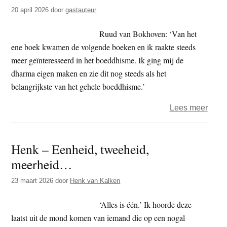
–
20 april 2026
door
gastauteur
de
serie
Ruud van Bokhoven: ‘Van het
(3)
ene boek kwamen de volgende boeken en ik raakte steeds
meer geïnteresseerd in het boeddhisme. Ik ging mij de
dharma eigen maken en zie dit nog steeds als het
belangrijkste van het gehele boeddhisme.’
over
Lees meer
Boedd
doen
Henk – Eenheid, tweeheid,
en
meerheid…
denk
–
23 maart 2026
door
Henk van Kalken
de
serie
‘Alles is één.’ Ik hoorde deze
1
laatst uit de mond komen van iemand die op een nogal