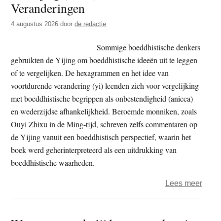
Veranderingen
t
e
e
s
4 augustus 2026
door
de redactie
i
Sommige boeddhistische denkers
t
gebruikten de Yijing om boeddhistische ideeën uit te leggen
e
of te vergelijken. De hexagrammen en het idee van
voortdurende verandering (yi) leenden zich voor vergelijking
met boeddhistische begrippen als onbestendigheid (anicca)
en wederzijdse afhankelijkheid. Beroemde monniken, zoals
Ouyi Zhixu in de Ming-tijd, schreven zelfs commentaren op
de Yijing vanuit een boeddhistisch perspectief, waarin het
boek werd geherinterpreteerd als een uitdrukking van
boeddhistische waarheden.
over
Lees meer
De
Yijin