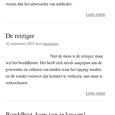
voeren dan het uitwisselen van methodes.
over
Lees meer
Boed
en
De reiziger
Psyc
30 september 2025
door
gastauteur
Niet de mens is de reiziger, maar
wel het boeddhisme. Het heeft zich steeds aangepast aan de
gewoontes en culturen van landen waar het opgang maakte,
en dit zonder evenwel zijn kernleer te verliezen, laat staan te
verloochenen.
over
Lees meer
De
reizi
Boeddhist, kom van je kussen!