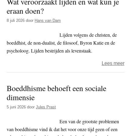
Wat veroorzaakt lijden en wat kun je
(易
eraan doen?
經),
het
8 juli 2026
door
Hans van Dam
Boek
der
Lijden volgens de christen, de
Vera
boeddhist, de non-dualist, de filosoof, Byron Katie en de
psycholoog. Lijden bestrijden als levenstaak.
over
Lees meer
Wat
veroo
Boeddhisme behoeft een sociale
lijden
dimensie
en
wat
5 juni 2026
door
Jules Prast
kun
je
Een van de grootste problemen
eraa
van boeddhisme vind ik dat het voor onze tijd geen of een
doen