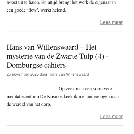
troost uit te halen. En altijd brengt het werk de eigenaar in
een goede ‘flow’, werkt helend.
over
Lees meer
Jivan
Mari
Hans van Willenswaard – Het
–
mysterie van de Zwarte Tulp (4) -
‘De
grote
Domburgse cahiers
helde
25 november 2025
door
Hans van Willenswaard
bloe
lijken
Op zoek naar een vorm voor
verw
meditatiecentrum De Kosmos keek ik met andere ogen naar
aan
de wereld van het dorp.
mand
en
over
Lees meer
zijn
Hans
evenw
van