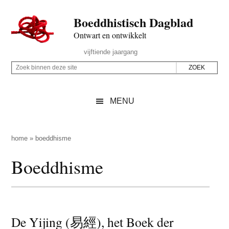
Door
Skip
Spring
Spring
Boeddhistisch Dagblad
naar
to
naar
naar
de
secondary
de
de
Ontwart en ontwikkelt
hoofd
menu
eerste
voettekst
Header
vijftiende jaargang
inhoud
sidebar
Rechts
Z
Z
o
o
e
e
MENU
k
k
b
o
i
p
home
»
boeddhisme
n
d
Boeddhisme
n
e
e
z
n
e
d
s
e
De Yijing (易經), het Boek der
i
z