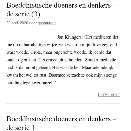
Boeddhistische doeners en denkers –
‘Onz
de serie (3)
Boed
die
22 april 2026
door
gastauteur
in
de
Jan Klungers: ‘Het mediteren liet
heme
me op onbarmhartige wijze zien waarop mijn drive gegrond
zijt,
was: woede. Grote, maar ongerichte woede. Ik leerde dat
uw
onder ogen zien. Het ermee uit te houden. Zonder meditatie
naa
had ik dat nooit geleerd. Het was de hel. Maar uiteindelijk
word
kwam het wel tot rust. Daarmee verzachtte ook mijn strenge
gehei
houding tegenover mezelf.’
over
Lees meer
Boedd
doen
Boeddhistische doeners en denkers –
en
de serie 1
denk