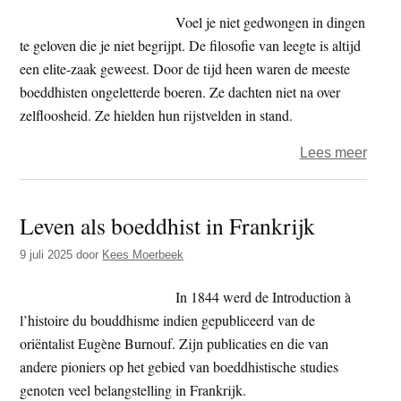
in
Voel je niet gedwongen in dingen
de
te geloven die je niet begrijpt. De filosofie van leegte is altijd
crisis
een elite-zaak geweest. Door de tijd heen waren de meeste
in
boeddhisten ongeletterde boeren. Ze dachten niet na over
Gaza
zelfloosheid. Ze hielden hun rijstvelden in stand.
over
Lees meer
Leeg
en
Leven als boeddhist in Frankrijk
het
verla
9 juli 2025
door
Kees Moerbeek
van
het
In 1844 werd de Introduction à
cycli
l’histoire du bouddhisme indien gepubliceerd van de
best
oriëntalist Eugène Burnouf. Zijn publicaties en die van
andere pioniers op het gebied van boeddhistische studies
genoten veel belangstelling in Frankrijk.