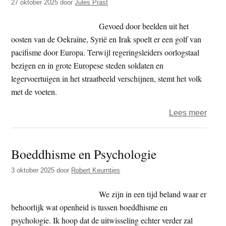
27 oktober 2025
door
Jules Prast
myste
van
Gevoed door beelden uit het
de
oosten van de Oekraïne, Syrië en Irak spoelt er een golf van
Zwar
pacifisme door Europa. Terwijl regeringsleiders oorlogstaal
Tulp
bezigen en in grote Europese steden soldaten en
(2)
legervoertuigen in het straatbeeld verschijnen, stemt het volk
-
met de voeten.
Parij
over
Lees meer
en
Taigu
Amst
–
Boeddhisme en Psychologie
Boed
onde
3 oktober 2025
door
Robert Keurntjes
de
wape
We zijn in een tijd beland waar er
behoorlijk wat openheid is tussen boeddhisme en
psychologie. Ik hoop dat de uitwisseling echter verder zal