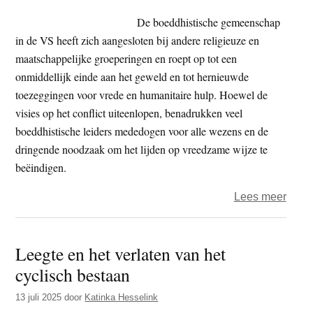
(9)
De boeddhistische gemeenschap
in de VS heeft zich aangesloten bij andere religieuze en
maatschappelijke groeperingen en roept op tot een
onmiddellijk einde aan het geweld en tot hernieuwde
toezeggingen voor vrede en humanitaire hulp. Hoewel de
visies op het conflict uiteenlopen, benadrukken veel
boeddhistische leiders mededogen voor alle wezens en de
dringende noodzaak om het lijden op vreedzame wijze te
beëindigen.
over
Lees meer
Amer
boed
Leegte en het verlaten van het
–
cyclisch bestaan
‘Tru
grijp
13 juli 2025
door
Katinka Hesselink
in