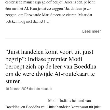
esoterische manier zijn geloof belijdt. Alles is een, je bent
één met het Al. Kun je dat zo zeggen? Ja, dat kun je zo
zeggen, om Eerwaarde Mart Smeets te citeren. Maar dat
betekent nog niet dat het […]
over
Lees meer
Henk
–
“Juist handelen komt voort uit juist
Eenh
begrip”: Indiase premier Modi
tweeh
meer
beroept zich op de leer van Boeddha
om de wereldwijde AI-routekaart te
sturen
19 februari 2026
door
de redactie
Modi: ‘India is het land van
Boeddha, en Boeddha zei: ‘Juist handelen komt voort uit juist