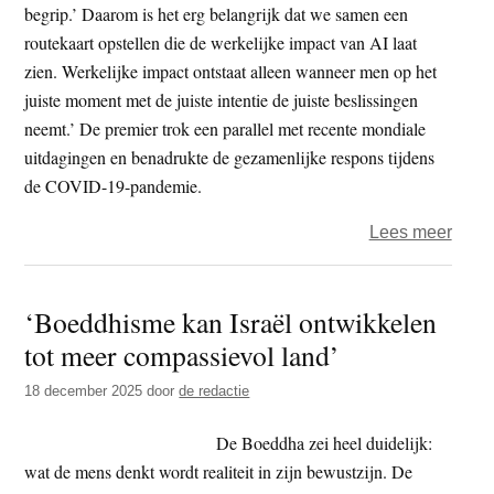
begrip.’ Daarom is het erg belangrijk dat we samen een
routekaart opstellen die de werkelijke impact van AI laat
zien. Werkelijke impact ontstaat alleen wanneer men op het
juiste moment met de juiste intentie de juiste beslissingen
neemt.’ De premier trok een parallel met recente mondiale
uitdagingen en benadrukte de gezamenlijke respons tijdens
de COVID-19-pandemie.
over
Lees meer
“Juist
hand
‘Boeddhisme kan Israël ontwikkelen
komt
tot meer compassievol land’
voort
uit
18 december 2025
door
de redactie
juist
begri
De Boeddha zei heel duidelijk:
India
wat de mens denkt wordt realiteit in zijn bewustzijn. De
premi