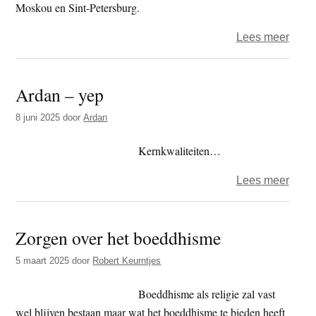
Moskou en Sint-Petersburg.
over
Lees meer
Zuid-
Russ
Ardan – yep
repub
organ
8 juni 2025
door
Ardan
3e
Inter
Kernkwaliteiten…
Boedd
over
Lees meer
Foru
Arda
–
Zorgen over het boeddhisme
yep
5 maart 2025
door
Robert Keurntjes
Boeddhisme als religie zal vast
wel blijven bestaan maar wat het boeddhisme te bieden heeft