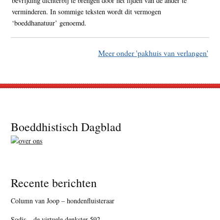
bevrijding dichterbij te brengen door het lijden van de ander te
verminderen. In sommige teksten wordt dit vermogen
‘boeddhanatuur’ genoemd.
Meer onder 'pakhuis van verlangen'
Footer
Boeddhistisch Dagblad
Recente berichten
Column van Joop – hondenfluisteraar
Sodis – de virtuele denkster 592