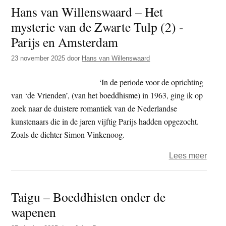
Hans van Willenswaard – Het
in
Will
kleur
mysterie van de Zwarte Tulp (2) -
–
en
Het
Parijs en Amsterdam
compo
myste
23 november 2025
door
Hans van Willenswaard
van
de
‘In de periode voor de oprichting
Zwar
van ‘de Vrienden’, (van het boeddhisme) in 1963, ging ik op
Tulp
zoek naar de duistere romantiek van de Nederlandse
(4)
kunstenaars die in de jaren vijftig Parijs hadden opgezocht.
-
Zoals de dichter Simon Vinkenoog.
Domb
cahie
over
Lees meer
Hans
van
Taigu – Boeddhisten onder de
Will
wapenen
–
Het