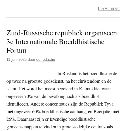
over
Lees meer
Leve
als
Zuid-Russische republiek organiseert
boedd
3e Internationale Boeddhistische
in
Frank
Forum
11 juni 2025
door
de redactie
In Rusland is het boeddhisme de
op twee na grootste godsdienst, na het christendom en de
islam. Het wordt het meest beoefend in Kalmukkië, waar
ongeveer 70% van de bevolking zich als boeddhist
identificeert. Andere concentraties zijn de Republiek Tyva,
met ongeveer 60% boeddhistische aanhang, en Boerjatië, met
26%. Daarnaast zijn er levendige boeddhistische
gemeenschappen te vinden in grote stedelijke centra zoals