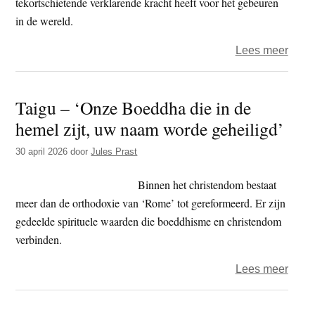
tekortschietende verklarende kracht heeft voor het gebeuren
in de wereld.
over
Lees meer
Boed
behoe
Taigu – ‘Onze Boeddha die in de
een
hemel zijt, uw naam worde geheiligd’
socia
dime
30 april 2026
door
Jules Prast
Binnen het christendom bestaat
meer dan de orthodoxie van ‘Rome’ tot gereformeerd. Er zijn
gedeelde spirituele waarden die boeddhisme en christendom
verbinden.
over
Lees meer
Taigu
–