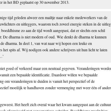
der in het BD geplaatst op 30 november 2013.
nige tijd geleden alweer een mailtje naar enkele medewerkers van de
euwlichters en uitleggers, waarom toch zoveel energie steken in de uitleg
t boeddhisme zo aan de tijd wordt aangepast, dat er slechts een schil
met: De dharma is niet modern of oud. Wie denkt de dharma te kunnen
n de dharma. In deel 1, van wat naar wij hopen een leuke en
 het spits af. Wij nodigen ook andere schrijvers uit hun licht te laten
s…’
f niet goed of verkeerd maar een neutraal gegeven. Veranderingen worde
 vanuit een bepaalde identificatie. Daardoor willen we bepaalde
g om veranderingen te duiden is vanuit het perspectief of de
spectief moeilijk te handhaven zonder vermenging met weer één of ander
geweest. Het heeft zich overal waar het kwam aangepast aan de cultuur
 ook afgewisseld met conservatieve geluiden. Boeddhisme maakt hier,