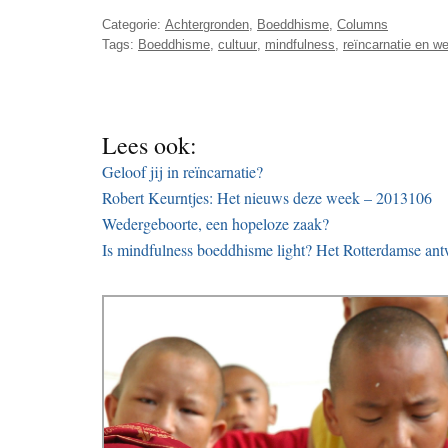
Categorie:
Achtergronden
,
Boeddhisme
,
Columns
Tags:
Boeddhisme
,
cultuur
,
mindfulness
,
reïncarnatie en w
Lees ook:
Geloof jij in reïncarnatie?
Robert Keurntjes: Het nieuws deze week – 2013106
Wedergeboorte, een hopeloze zaak?
Is mindfulness boeddhisme light? Het Rotterdamse an