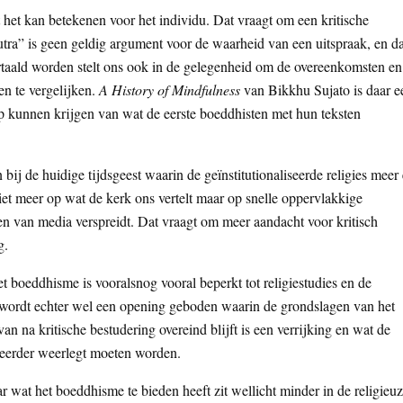
het kan betekenen voor het individu. Dat vraagt om een kritische
sutra” is geen geldig argument voor de waarheid van een uitspraak, en da
ertaald worden stelt ons ook in de gelegenheid om de overeenkomsten en
en te vergelijken.
A History of Mindfulness
van Bikkhu Sujato is daar e
 kunnen krijgen van wat de eerste boeddhisten met hun teksten
n bij de huidige tijdsgeest waarin de geïnstitutionaliseerde religies meer
 niet meer op wat de kerk ons vertelt maar op snelle oppervlakkige
men van media verspreidt. Dat vraagt om meer aandacht voor kritisch
g.
boeddhisme is vooralsnog vooral beperkt tot religiestudies en de
wordt echter wel een opening geboden waarin de grondslagen van het
na kritische bestudering overeind blijft is een verrijking en wat de
el eerder weerlegt moeten worden.
r wat het boeddhisme te bieden heeft zit wellicht minder in de religieu