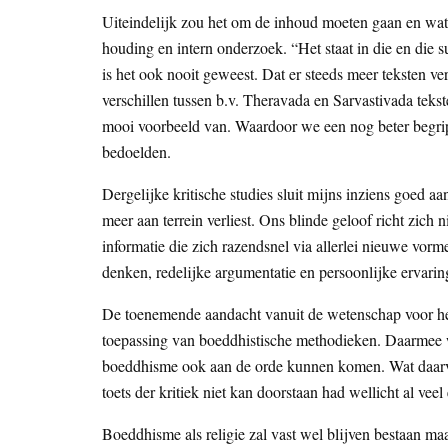
Uiteindelijk zou het om de inhoud moeten gaan en wat 
houding en intern onderzoek. “Het staat in die en die 
is het ook nooit geweest. Dat er steeds meer teksten v
verschillen tussen b.v. Theravada en Sarvastivada tekst
mooi voorbeeld van. Waardoor we een nog beter begrip
bedoelden.
Dergelijke kritische studies sluit mijns inziens goed aa
meer aan terrein verliest. Ons blinde geloof richt zich
informatie die zich razendsnel via allerlei nieuwe vor
denken, redelijke argumentatie en persoonlijke ervarin
De toenemende aandacht vanuit de wetenschap voor het 
toepassing van boeddhistische methodieken. Daarmee 
boeddhisme ook aan de orde kunnen komen. Wat daarvan 
toets der kritiek niet kan doorstaan had wellicht al ve
Boeddhisme als religie zal vast wel blijven bestaan maa