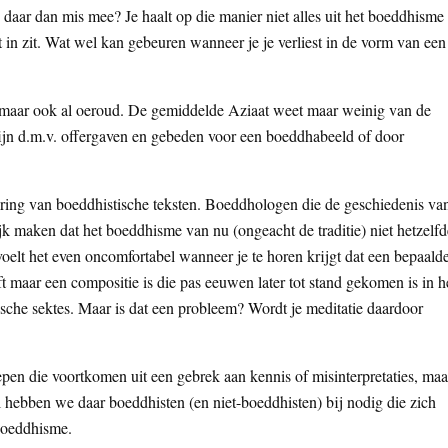
daar dan mis mee? Je haalt op die manier niet alles uit het boeddhisme
niet in zit. Wat wel kan gebeuren wanneer je je verliest in de vorm van een
 maar ook al oeroud. De gemiddelde Aziaat weet maar weinig van de
ijn d.m.v. offergaven en gebeden voor een boeddhabeeld of door
dering van boeddhistische teksten. Boeddhologen die de geschiedenis va
ijk maken dat het boeddhisme van nu (ongeacht de traditie) niet hetzelfd
voelt het even oncomfortabel wanneer je te horen krijgt dat een bepaald
t maar een compositie is die pas eeuwen later tot stand gekomen is in h
ische sektes. Maar is dat een probleem? Wordt je meditatie daardoor
oepen die voortkomen uit een gebrek aan kennis of misinterpretaties, maa
hebben we daar boeddhisten (en niet-boeddhisten) bij nodig die zich
 boeddhisme.