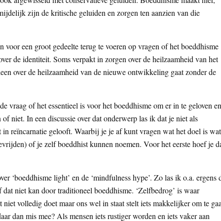
jdelijk zijn de kritische geluiden en zorgen ten aanzien van die
jn voor een groot gedeelte terug te voeren op vragen of het boeddhisme
over de identiteit. Soms verpakt in zorgen over de heilzaamheid van het
alleen over de heilzaamheid van de nieuwe ontwikkeling gaat zonder de
 de vraag of het essentieel is voor het boeddhisme om er in te geloven e
 of niet. In een discussie over dat onderwerp las ik dat je niet als
n reïncarnatie gelooft. Waarbij je je af kunt vragen wat het doel is wat
evrijden) of je zelf boeddhist kunnen noemen. Voor het eerste hoef je d
er ‘boeddhisme light’ en de ‘mindfulness hype’. Zo las ik o.a. ergens 
of dat niet kan door traditioneel boeddhisme. ‘Zelfbedrog’ is waar
iet volledig doet maar ons wel in staat stelt iets makkelijker om te ga
daar dan mis mee? Als mensen iets rustiger worden en iets vaker aan