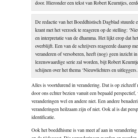
door. Hieronder een tekst van Robert Keurntjes, eer
De redactie van het Boeddhistisch Dagblad stuurde e
krant met het verzoek te reageren op de stelling: ‘Ni
en interpretatie van de dhamma. Het lijkt erop dat he
overblijft. Een van de schrijvers reageerde daarop 
veranderen of versoberen, heeft (nog) geen inzicht i
lezenswaardige serie zal worden, bijt Robert Keurntjes
schijnen over het thema ‘Nieuwlichters en uitlegger
Alles is voortdurend in verandering. Dat is op zichzel
door ons echter bezien vanuit een bepaald perspectief,
veranderingen wel en andere niet. Een andere benaderin
veranderingen heilzaam zijn of niet. Ook al is dat per
identificatie.
Ook het boeddhisme is van meet af aan in verandering 
en de tijdsgeest. Die veranderingen werden en worden