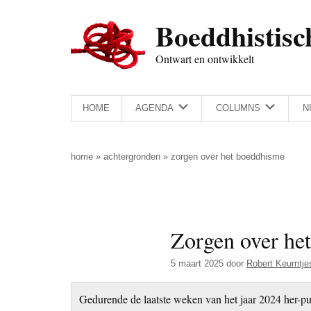
Door
Skip
Spring
Spring
Boeddhistisc
naar
to
naar
naar
de
secondary
de
de
Ontwart en ontwikkelt
hoofd
menu
eerste
voettekst
inhoud
sidebar
HOME
AGENDA
COLUMNS
N
home
»
achtergronden
»
zorgen over het boeddhisme
Zorgen over he
5 maart 2025
door
Robert Keurntje
Gedurende de laatste weken van het jaar 2024 her-pu