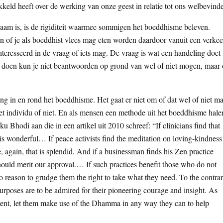
keld heeft over de werking van onze geest in relatie tot ons welbevind
zaam is, is de rigiditeit waarmee sommigen het boeddhisme beleven.
 of je als boeddhist vlees mag eten worden daardoor vanuit een verkee
ïnteresseerd in de vraag of iets mag. De vraag is wat een handeling doet
en doen kun je niet beantwoorden op grond van wel of niet mogen, maar 
ng in en rond het boeddhisme. Het gaat er niet om of dat wel of niet m
et individu of niet. En als mensen een methode uit het boeddhisme hale
 Bhodi aan die in een artikel uit 2010 schreef: “If clinicians find that
t is wonderful… If peace activists find the meditation on loving-kindness
 again, that is splendid. And if a businessman finds his Zen practice
should merit our approval.… If such practices benefit those who do not
o reason to grudge them the right to take what they need. To the contrar
rposes are to be admired for their pioneering courage and insight. As
tent, let them make use of the Dhamma in any way they can to help