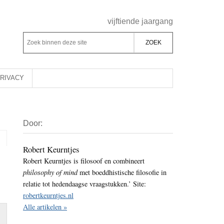
Header
vijftiende jaargang
Rechts
Z
Z
o
o
e
e
k
k
RIVACY
b
o
i
p
Primaire
n
d
Door:
Sidebar
n
e
e
z
Robert Keurntjes
n
Robert Keurntjes is filosoof en combineert
e
d
philosophy of mind
met boeddhistische filosofie in
s
e
relatie tot hedendaagse vraagstukken.’ Site:
i
z
robertkeurntjes.nl
t
e
Alle artikelen »
e
s