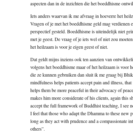
aspecten dan in de inzichten die het boeddhisme ontwik
Iets anders waarvan ik me afvraag in hoeverre het heil
Vragen of je met het boeddhisme geld mag verdienen en
perspectief gesteld. Boeddhisme is uiteindelijk niet ge
met je geest. De vraag of je iets wel of niet zou moet
het heilzaam is voor je eigen geest of niet.
Dat geldt mijns inziens ook ten aanzien van ontwikkeli
volgens het boeddhisme maar of het heilzaam is voor h
die ze kunnen gebruiken dan sluit ik me graag bij Bhikku
mindfulness helps patients accept pain and illness, tha
helps them be more peaceful in their advocacy of peace,
makes him more considerate of his clients, again this 
accept the full framework of Buddhist teaching, I see n
I feel that those who adapt the Dhamma to these new pu
long as they act with prudence and a compassionate in
others”.