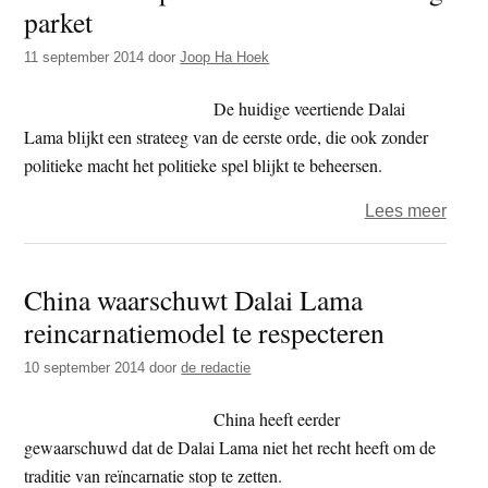
parket
Dalai
Lam
11 september 2014
door
Joop Ha Hoek
hard
aan
De huidige veertiende Dalai
Lama blijkt een strateeg van de eerste orde, die ook zonder
politieke macht het politieke spel blijkt te beheersen.
over
Lees meer
Dalai
Lam
China waarschuwt Dalai Lama
plaat
reincarnatiemodel te respecteren
Chin
in
10 september 2014
door
de redactie
een
lastig
China heeft eerder
parke
gewaarschuwd dat de Dalai Lama niet het recht heeft om de
traditie van reïncarnatie stop te zetten.