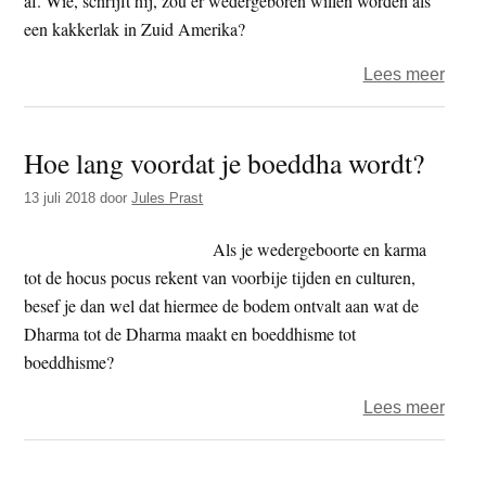
af. Wie, schrijft hij, zou er wedergeboren willen worden als
een kakkerlak in Zuid Amerika?
over
Lees meer
Wede
een
Hoe lang voordat je boeddha wordt?
hope
zaak
13 juli 2018
door
Jules Prast
Als je wedergeboorte en karma
tot de hocus pocus rekent van voorbije tijden en culturen,
besef je dan wel dat hiermee de bodem ontvalt aan wat de
Dharma tot de Dharma maakt en boeddhisme tot
boeddhisme?
over
Lees meer
Hoe
lang