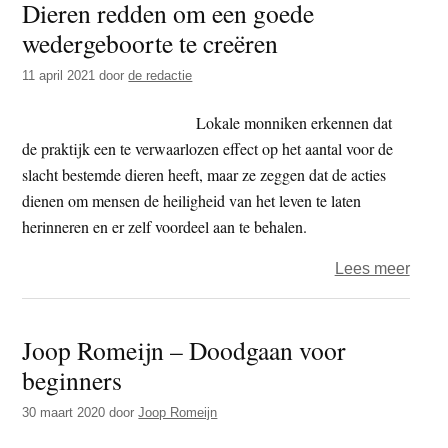
Dieren redden om een goede
teleu
wedergeboorte te creëren
11 april 2021
door
de redactie
Lokale monniken erkennen dat
de praktijk een te verwaarlozen effect op het aantal voor de
slacht bestemde dieren heeft, maar ze zeggen dat de acties
dienen om mensen de heiligheid van het leven te laten
herinneren en er zelf voordeel aan te behalen.
over
Lees meer
Dier
redd
Joop Romeijn – Doodgaan voor
om
beginners
een
goed
30 maart 2020
door
Joop Romeijn
wede