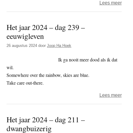
over
Lees meer
Zorg
over
Het jaar 2024 – dag 239 –
het
eeuwigleven
boed
26 augustus 2024
door
Joop Ha Hoek
Ik ga nooit meer dood als ik dat
wil.
Somewhere over the rainbow, skies are blue.
Take care out-there.
over
Lees meer
Het
jaar
Het jaar 2024 – dag 211 –
2024
dwangbuizerig
–