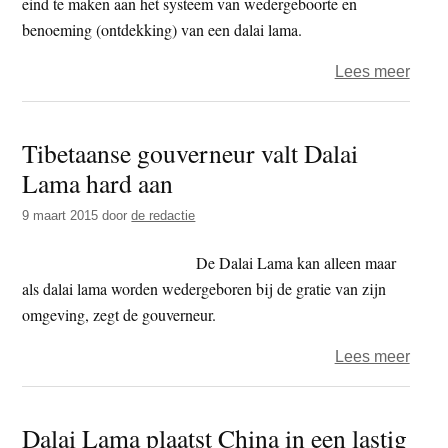
eind te maken aan het systeem van wedergeboorte en
benoeming (ontdekking) van een dalai lama.
over
Lees meer
Lobs
Sang
Tibetaanse gouverneur valt Dalai
‘Fide
Lama hard aan
Castr
kan
9 maart 2015
door
de redactie
ook
geen
De Dalai Lama kan alleen maar
paus
als dalai lama worden wedergeboren bij de gratie van zijn
beno
omgeving, zegt de gouverneur.
over
Lees meer
Tibe
gouv
Dalai Lama plaatst China in een lastig
valt