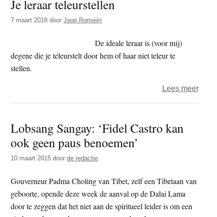
Je leraar teleurstellen
voord
je
7 maart 2018
door
Joop Romeijn
boed
word
De ideale leraar is (voor mij)
degene die je teleurstelt door hem of haar niet teleur te
stellen.
over
Lees meer
Je
leraa
Lobsang Sangay: ‘Fidel Castro kan
teleu
ook geen paus benoemen’
10 maart 2015
door
de redactie
Gouverneur Padma Choling van Tibet, zelf een Tibetaan van
geboorte, opende deze week de aanval op de Dalai Lama
door te zeggen dat het niet aan de spiritueel leider is om een