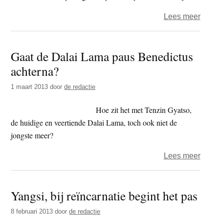
over
Lees meer
Geloo
jij
Gaat de Dalai Lama paus Benedictus
in
achterna?
reïnc
1 maart 2013
door
de redactie
Hoe zit het met Tenzin Gyatso,
de huidige en veertiende Dalai Lama, toch ook niet de
jongste meer?
over
Lees meer
Gaat
de
Yangsi, bij reïncarnatie begint het pas
Dalai
Lam
8 februari 2013
door
de redactie
paus