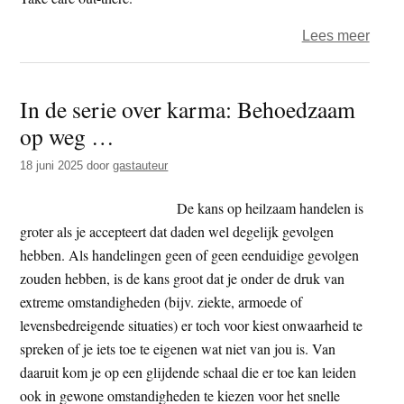
over
Lees meer
Het
jaar
In de serie over karma: Behoedzaam
2025
op weg …
–
dag
18 juni 2025
door
gastauteur
234
–
De kans op heilzaam handelen is
dwan
groter als je accepteert dat daden wel degelijk gevolgen
hebben. Als handelingen geen of geen eenduidige gevolgen
zouden hebben, is de kans groot dat je onder de druk van
extreme omstandigheden (bijv. ziekte, armoede of
levensbedreigende situaties) er toch voor kiest onwaarheid te
spreken of je iets toe te eigenen wat niet van jou is. Van
daaruit kom je op een glijdende schaal die er toe kan leiden
ook in gewone omstandigheden te kiezen voor het snelle