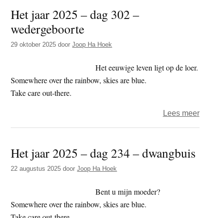
t
Het jaar 2025 – dag 302 –
e
e
s
wedergeboorte
i
29 oktober 2025
door
Joop Ha Hoek
t
e
Het eeuwige leven ligt op de loer.
Somewhere over the rainbow, skies are blue.
Take care out-there.
over
Lees meer
Het
jaar
Het jaar 2025 – dag 234 – dwangbuis
2025
–
22 augustus 2025
door
Joop Ha Hoek
dag
302
Bent u mijn moeder?
–
Somewhere over the rainbow, skies are blue.
wede
Take care out-there.