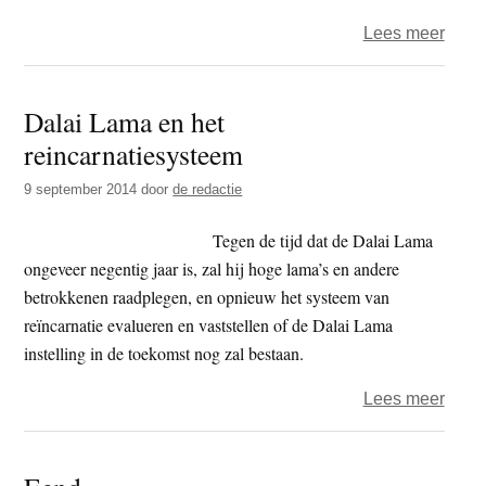
over
Lees meer
Chin
waar
Dalai Lama en het
Dalai
reincarnatiesysteem
Lam
reinc
9 september 2014
door
de redactie
te
respe
Tegen de tijd dat de Dalai Lama
ongeveer negentig jaar is, zal hij hoge lama’s en andere
betrokkenen raadplegen, en opnieuw het systeem van
reïncarnatie evalueren en vaststellen of de Dalai Lama
instelling in de toekomst nog zal bestaan.
over
Lees meer
Dalai
Lam
en