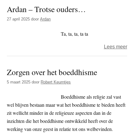
Ardan – Trotse ouders…
Zond
leven
27 april 2025
door
Ardan
na
de
Ta, ta, ta, ta ta
dood
over
Lees meer
geen
Arda
boed
–
Zorgen over het boeddhisme
Trots
oude
5 maart 2025
door
Robert Keurntjes
Boeddhisme als religie zal vast
wel blijven bestaan maar wat het boeddhisme te bieden heeft
zit wellicht minder in de religieuze aspecten dan in de
inzichten die het boeddhisme ontwikkeld heeft over de
werking van onze geest in relatie tot ons welbevinden.