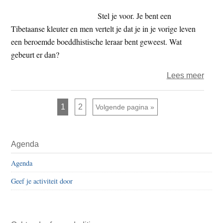
Bene
Stel je voor. Je bent een
acht
Tibetaanse kleuter en men vertelt je dat je in je vorige leven
een beroemde boeddhistische leraar bent geweest. Wat
gebeurt er dan?
over
Lees meer
Yangs
bij
Pagina
Pagina
1
2
Ga naar
Volgende pagina »
reïnc
begin
Primaire
het
Agenda
Sidebar
pas
Agenda
Geef je activiteit door