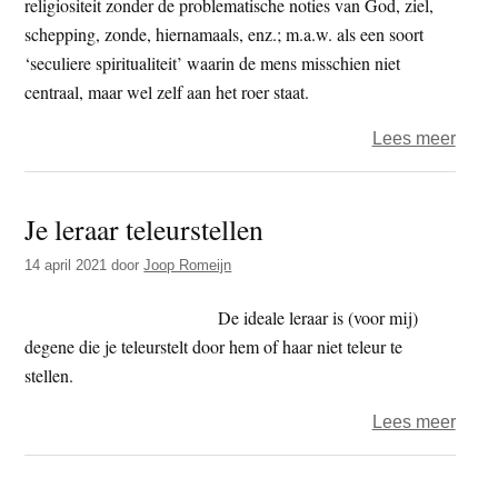
religiositeit zonder de problematische noties van God, ziel,
schepping, zonde, hiernamaals, enz.; m.a.w. als een soort
‘seculiere spiritualiteit’ waarin de mens misschien niet
centraal, maar wel zelf aan het roer staat.
over
Lees meer
Karm
–
Je leraar teleurstellen
beho
op
14 april 2021
door
Joop Romeijn
weg,
boed
De ideale leraar is (voor mij)
als
degene die je teleurstelt door hem of haar niet teleur te
redeli
stellen.
alter
over
Lees meer
Je
leraa