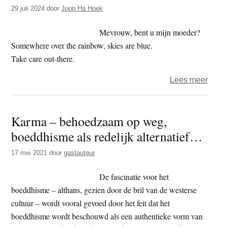
dag
29 juli 2024
door
Joop Ha Hoek
239
–
Mevrouw, bent u mijn moeder?
eeuw
Somewhere over the rainbow, skies are blue.
Take care out-there.
over
Lees meer
Het
jaar
Karma – behoedzaam op weg,
2024
boeddhisme als redelijk alternatief…
–
dag
17 mei 2021
door
gastauteur
211
–
De fascinatie voor het
dwan
boeddhisme – althans, gezien door de bril van de westerse
cultuur – wordt vooral gevoed door het feit dat het
boeddhisme wordt beschouwd als een authentieke vorm van