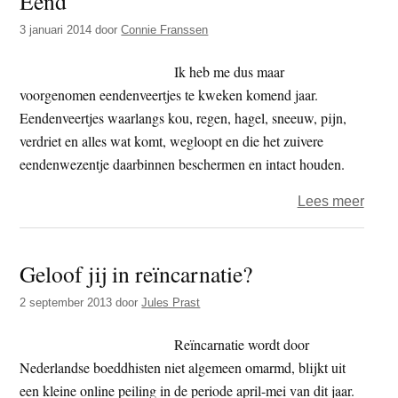
Eend
het
3 januari 2014
door
Connie Franssen
reinc
Ik heb me dus maar
voorgenomen eendenveertjes te kweken komend jaar.
Eendenveertjes waarlangs kou, regen, hagel, sneeuw, pijn,
verdriet en alles wat komt, wegloopt en die het zuivere
eendenwezentje daarbinnen beschermen en intact houden.
over
Lees meer
Eend
Geloof jij in reïncarnatie?
2 september 2013
door
Jules Prast
Reïncarnatie wordt door
Nederlandse boeddhisten niet algemeen omarmd, blijkt uit
een kleine online peiling in de periode april-mei van dit jaar.