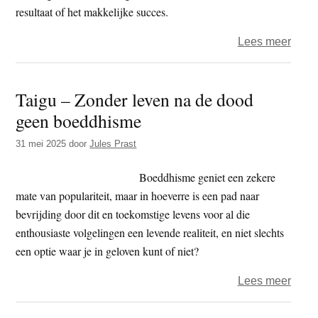
resultaat of het makkelijke succes.
over
Lees meer
In
de
Taigu – Zonder leven na de dood
serie
geen boeddhisme
over
karm
31 mei 2025
door
Jules Prast
Beho
op
Boeddhisme geniet een zekere
weg
mate van populariteit, maar in hoeverre is een pad naar
…
bevrijding door dit en toekomstige levens voor al die
enthousiaste volgelingen een levende realiteit, en niet slechts
een optie waar je in geloven kunt of niet?
over
Lees meer
Taigu
–