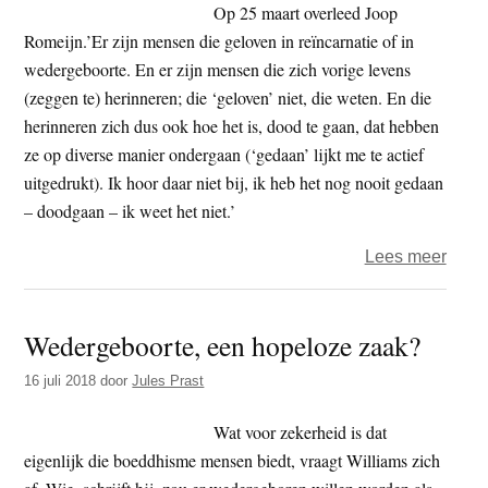
te
Op 25 maart overleed Joop
creër
Romeijn.’Er zijn mensen die geloven in reïncarnatie of in
wedergeboorte. En er zijn mensen die zich vorige levens
(zeggen te) herinneren; die ‘geloven’ niet, die weten. En die
herinneren zich dus ook hoe het is, dood te gaan, dat hebben
ze op diverse manier ondergaan (‘gedaan’ lijkt me te actief
uitgedrukt). Ik hoor daar niet bij, ik heb het nog nooit gedaan
– doodgaan – ik weet het niet.’
over
Lees meer
Joop
Rome
Wedergeboorte, een hopeloze zaak?
–
Dood
16 juli 2018
door
Jules Prast
voor
begi
Wat voor zekerheid is dat
eigenlijk die boeddhisme mensen biedt, vraagt Williams zich