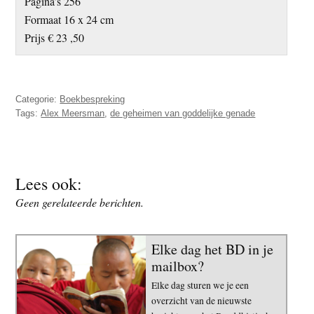
Pagina’s 256
Formaat 16 x 24 cm
Prijs € 23 ,50
Categorie:
Boekbespreking
Tags:
Alex Meersman
,
de geheimen van goddelijke genade
Lees ook:
Geen gerelateerde berichten.
Elke dag het BD in je
mailbox?
Elke dag sturen we je een
overzicht van de nieuwste