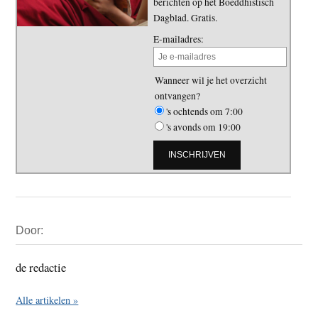
berichten op het Boeddhistisch
Dagblad. Gratis.
E-mailadres:
Wanneer wil je het overzicht
ontvangen?
's ochtends om 7:00
's avonds om 19:00
Primaire
Door:
Sidebar
de redactie
Alle artikelen »