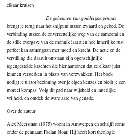
elkaar kruisen
t
e
e
s
De geheimen van goddelijke genade
i
brengt je terug naar het snijpunt tussen zwaard en gebed. De
t
verbinding tussen de onverzettelijke weg van de samoerai en
e
de stille overgave van de monnik laat zien hoe innerlijke rust
perfect kan samengaan met moed en kracht. De actie en de
verstilling die daaruit ontstaan zijn ogenschijnlijk
tegengestelde krachten die hier aantonen dat ze elkaar juist
kunnen versterken in plaats van verzwakken. Het boek
nodigt je uit tot bezinning over je eigen keuzes en biedt je een
moreel kompas. Volg dit pad naar wijsheid en innerlijke
vrijheid, en ontdek de ware aard van genade.
Over de auteur
Alex Meersman (1975) woont in Antwerpen en schrijft soms
onder de pennaam Faelan Noar. Hij heeft kort theologie