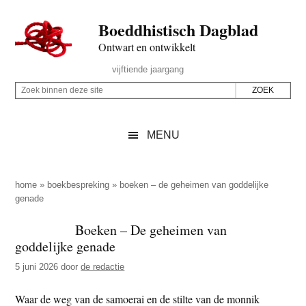
Door
Skip
Spring
Spring
Boeddhistisch Dagblad
naar
to
naar
naar
de
secondary
de
de
Ontwart en ontwikkelt
hoofd
menu
eerste
voettekst
Header
vijftiende jaargang
inhoud
sidebar
Rechts
Z
Z
o
o
e
e
MENU
k
k
b
o
i
p
home
»
boekbespreking
»
boeken – de geheimen van goddelijke
n
genade
d
n
e
Boeken – De geheimen van
e
z
goddelijke genade
n
e
d
5 juni 2026
door
de redactie
s
e
i
Waar de weg van de samoerai en de stilte van de monnik
z