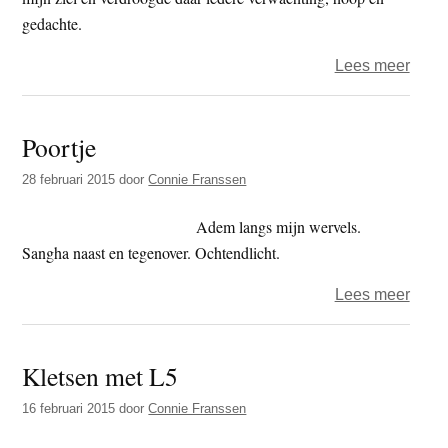
gedachte.
over
Lees meer
Conn
Fran
Poortje
–
Allee
28 februari 2015
door
Connie Franssen
als
ik
Adem langs mijn wervels.
lach
Sangha naast en tegenover. Ochtendlicht.
over
Lees meer
Poort
Kletsen met L5
16 februari 2015
door
Connie Franssen