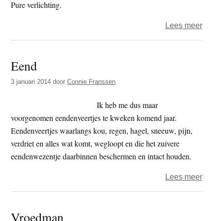
Pure verlichting.
over
Lees meer
Male
spree
Eend
3 januari 2014
door
Connie Franssen
Ik heb me dus maar
voorgenomen eendenveertjes te kweken komend jaar.
Eendenveertjes waarlangs kou, regen, hagel, sneeuw, pijn,
verdriet en alles wat komt, wegloopt en die het zuivere
eendenwezentje daarbinnen beschermen en intact houden.
over
Lees meer
Eend
Vroedman