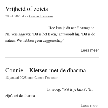
t
e
Vrijheid of zoiets
e
s
20 juli 2025
door
Connie Franssen
i
t
‘Hoe kun je dit aan?’ vraagt de
e
NL verslaggever. ‘Dit is het leven,’ antwoordt hij. ‘Dit is de
natuur. We hebben geen zeggenschap.’
over
Lees meer
Vrijh
of
Connie – Kletsen met de dharma
zoiet
13 januari 2025
door
Connie Franssen
Ik vroeg: ‘Wat is je taak?’. ‘Er
zijn’, zei de dharma
over
Lees meer