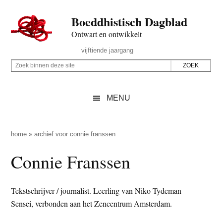
Door
Skip
Spring
Spring
Boeddhistisch Dagblad
naar
to
naar
naar
de
secondary
de
de
Ontwart en ontwikkelt
hoofd
menu
eerste
voettekst
Header
vijftiende jaargang
inhoud
sidebar
Rechts
Z
Z
o
o
e
e
MENU
k
k
b
o
i
p
home
»
archief voor connie franssen
n
d
Connie Franssen
n
e
e
z
n
e
Tekstschrijver / journalist. Leerling van Niko Tydeman
d
s
Sensei, verbonden aan het Zencentrum Amsterdam.
e
i
z