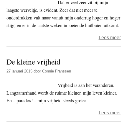
Dat er veel zeer zit bij mijn
laagste werveltje, is evident. Zeer dat niet meer te
onderdrukken valt maar vanuit mijn onderrug hoger en hoger
stijgt en er in de laatste weken in loeiende huilbuien uitkomt.
over
Lees meer
Klets
met
De kleine vrijheid
L5
27 januari 2015
door
Connie Franssen
Vrijheid is aan het veranderen.
Langzamerhand wordt de ruimte kleiner, mijn leven kleiner.
En – paradox! – mijn vrijheid steeds groter.
over
Lees meer
De
klein