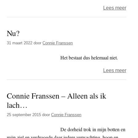
over
Lees meer
Niets
doen
Nu?
31 maart 2022
door
Connie Franssen
Het bestaat dus helemaal niet.
over
Lees meer
Nu?
Connie Franssen – Alleen als ik
lach…
25 september 2015
door
Connie Franssen
De dorheid trok in mijn botten en
mijn ziel en verdroogde daar iedere verwachting, hoop en