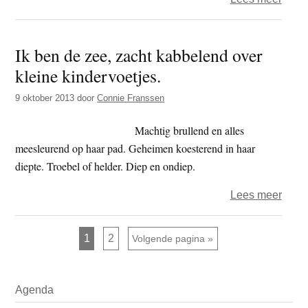
Het
verst
Ik ben de zee, zacht kabbelend over
te
kleine kindervoetjes.
bove
9 oktober 2013
door
Connie Franssen
Machtig brullend en alles
meesleurend op haar pad. Geheimen koesterend in haar
diepte. Troebel of helder. Diep en ondiep.
over
Lees meer
Ik
ben
Pagina
Pagina
1
2
Ga naar
Volgende pagina »
de
zee,
Primaire
zacht
Agenda
Sidebar
kabb