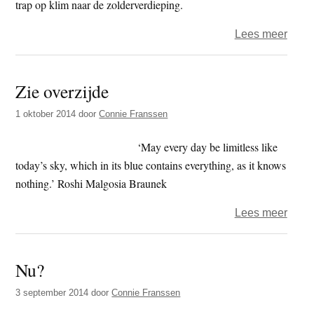
trap op klim naar de zolderverdieping.
over
Lees meer
Een
rozen
Zie overzijde
is
geen
1 oktober 2014
door
Connie Franssen
rozen
‘May every day be limitless like
today’s sky, which in its blue contains everything, as it knows
nothing.’ Roshi Malgosia Braunek
over
Lees meer
Zie
overz
Nu?
3 september 2014
door
Connie Franssen