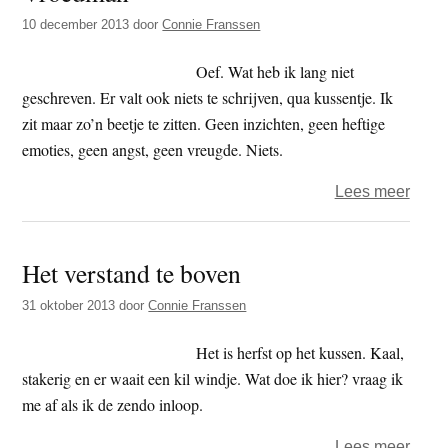
10 december 2013
door
Connie Franssen
Oef. Wat heb ik lang niet
geschreven. Er valt ook niets te schrijven, qua kussentje. Ik
zit maar zo’n beetje te zitten. Geen inzichten, geen heftige
emoties, geen angst, geen vreugde. Niets.
over
Lees meer
Vroe
Het verstand te boven
31 oktober 2013
door
Connie Franssen
Het is herfst op het kussen. Kaal,
stakerig en er waait een kil windje. Wat doe ik hier? vraag ik
me af als ik de zendo inloop.
over
Lees meer