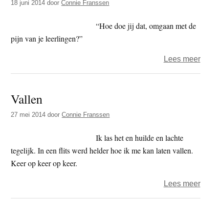
18 juni 2014
door
Connie Franssen
“Hoe doe jij dat, omgaan met de
pijn van je leerlingen?”
over
Lees meer
Bloe
hart
Vallen
27 mei 2014
door
Connie Franssen
Ik las het en huilde en lachte
tegelijk. In een flits werd helder hoe ik me kan laten vallen.
Keer op keer op keer.
over
Lees meer
Valle