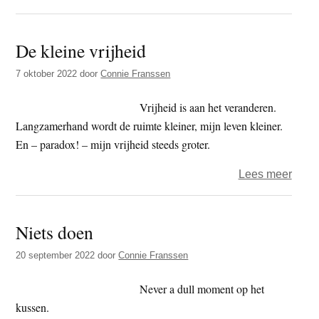
Conn
–
De kleine vrijheid
Klets
met
7 oktober 2022
door
Connie Franssen
de
dhar
Vrijheid is aan het veranderen.
Langzamerhand wordt de ruimte kleiner, mijn leven kleiner.
En – paradox! – mijn vrijheid steeds groter.
over
Lees meer
De
klein
Niets doen
vrijhe
20 september 2022
door
Connie Franssen
Never a dull moment op het
kussen.