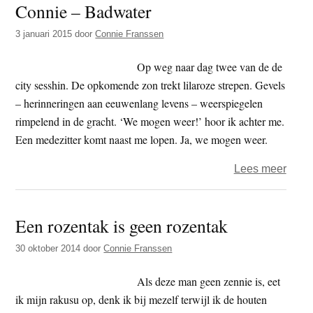
Connie – Badwater
vrijhe
3 januari 2015
door
Connie Franssen
Op weg naar dag twee van de de
city sesshin. De opkomende zon trekt lilaroze strepen. Gevels
– herinneringen aan eeuwenlang levens – weerspiegelen
rimpelend in de gracht. ‘We mogen weer!’ hoor ik achter me.
Een medezitter komt naast me lopen. Ja, we mogen weer.
over
Lees meer
Conn
–
Een rozentak is geen rozentak
Badw
30 oktober 2014
door
Connie Franssen
Als deze man geen zennie is, eet
ik mijn rakusu op, denk ik bij mezelf terwijl ik de houten