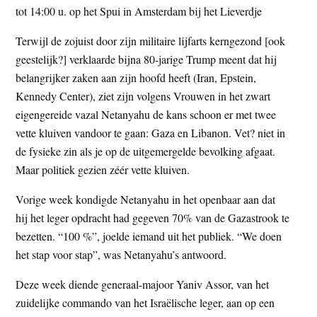
tot 14:00 u. op het Spui in Amsterdam bij het Lieverdje
t
e
e
s
Terwijl de zojuist door zijn militaire lijfarts kerngezond [ook
i
geestelijk?] verklaarde bijna 80-jarige Trump meent dat hij
t
belangrijker zaken aan zijn hoofd heeft (Iran, Epstein,
e
Kennedy Center), ziet zijn volgens Vrouwen in het zwart
eigengereide vazal Netanyahu de kans schoon er met twee
vette kluiven vandoor te gaan: Gaza en Libanon. Vet? niet in
de fysieke zin als je op de uitgemergelde bevolking afgaat.
Maar politiek gezien zéér vette kluiven.
Vorige week kondigde Netanyahu in het openbaar aan dat
hij het leger opdracht had gegeven 70% van de Gazastrook te
bezetten. “100 %”, joelde iemand uit het publiek. “We doen
het stap voor stap”, was Netanyahu’s antwoord.
Deze week diende generaal-majoor Yaniv Assor, van het
zuidelijke commando van het Israëlische leger, aan op een