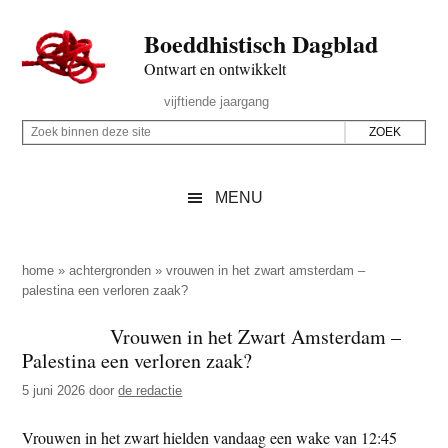
Door
Skip
Spring
Spring
Boeddhistisch Dagblad
naar
to
naar
naar
de
secondary
de
de
Ontwart en ontwikkelt
hoofd
menu
eerste
voettekst
Header
vijftiende jaargang
inhoud
sidebar
Rechts
Z
Z
o
o
e
e
MENU
k
k
b
o
i
p
home
»
achtergronden
»
vrouwen in het zwart amsterdam –
n
palestina een verloren zaak?
d
n
e
Vrouwen in het Zwart Amsterdam –
e
z
Palestina een verloren zaak?
n
e
d
5 juni 2026
door
de redactie
s
e
i
Vrouwen in het zwart hielden vandaag een wake van 12:45
z