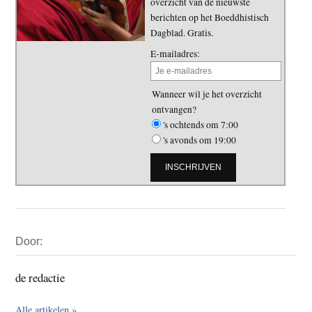
overzicht van de nieuwste
berichten op het Boeddhistisch
Dagblad. Gratis.
E-mailadres:
Wanneer wil je het overzicht
ontvangen?
's ochtends om 7:00
's avonds om 19:00
Primaire
Door:
Sidebar
de redactie
Alle artikelen »