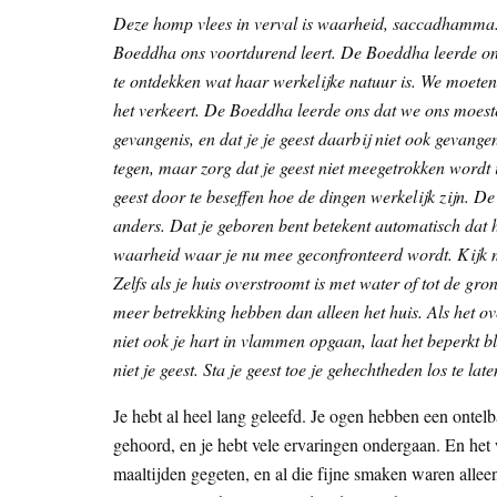
Deze homp vlees in verval is waarheid, saccadhamma.
Boeddha ons voortdurend leert. De Boeddha leerde ons
te ontdekken wat haar werkelijke natuur is. We moeten 
het verkeert. De Boeddha leerde ons dat we ons moesten
gevangenis, en dat je je geest daarbij niet ook gevangen 
tegen, maar zorg dat je geest niet meegetrokken wordt 
geest door te beseffen hoe de dingen werkelijk zijn. De
anders. Dat je geboren bent betekent automatisch dat he
waarheid waar je nu mee geconfronteerd wordt. Kijk me
Zelfs als je huis overstroomt is met water of tot de gro
meer betrekking hebben dan alleen het huis. Als het ove
niet ook je hart in vlammen opgaan, laat het beperkt bli
niet je geest. Sta je geest toe je gehechtheden los te late
Je hebt al heel lang geleefd. Je ogen hebben een ontel
gehoord, en je hebt vele ervaringen ondergaan. En het 
maaltijden gegeten, en al die fijne smaken waren alle