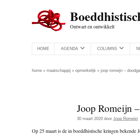
Door
Skip
Spring
Spring
Boeddhistisc
naar
to
naar
naar
de
secondary
de
de
Ontwart en ontwikkelt
hoofd
menu
eerste
voettekst
inhoud
sidebar
HOME
AGENDA
COLUMNS
N
home
»
maatschappij
»
opmerkelijk
»
joop romeijn – doodg
Joop Romeijn –
30 maart 2020
door
Joop Romeijn
Op 25 maart is de in boeddhistische kringen bekende 