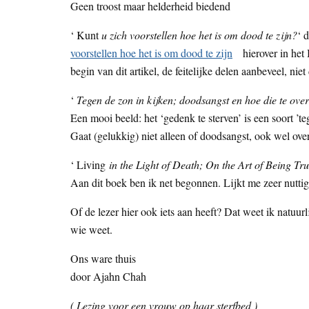
Geen troost maar helderheid biedend
‘ Kunt
u zich voorstellen hoe het is om dood te zijn?
‘ 
voorstellen hoe het is om dood te zijn
hierover in het B
begin van dit artikel, de feitelijke delen aanbeveel, ni
‘
Tegen de zon in kijken; doodsangst en hoe die te ov
Een mooi beeld: het ‘gedenk te sterven’ is een soort ’te
Gaat (gelukkig) niet alleen of doodsangst, ook wel ove
‘ Living
in the Light of Death; On the Art of Being Tru
Aan dit boek ben ik net begonnen. Lijkt me zeer nuttig
Of de lezer hier ook iets aan heeft? Dat weet ik natuur
wie weet.
Ons ware thuis
door Ajahn Chah
( Lezing voor een vrouw op haar sterfbed )