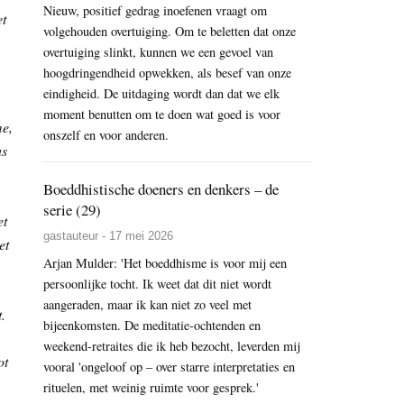
Nieuw, positief gedrag inoefenen vraagt om
et
volgehouden overtuiging. Om te beletten dat onze
overtuiging slinkt, kunnen we een gevoel van
hoogdringendheid opwekken, als besef van onze
eindigheid. De uitdaging wordt dan dat we elk
moment benutten om te doen wat goed is voor
me,
onszelf en voor anderen.
as
Boeddhistische doeners en denkers – de
serie (29)
et
gastauteur - 17 mei 2026
et
Arjan Mulder: 'Het boeddhisme is voor mij een
persoonlijke tocht. Ik weet dat dit niet wordt
aangeraden, maar ik kan niet zo veel met
.
bijeenkomsten. De meditatie-ochtenden en
weekend-retraites die ik heb bezocht, leverden mij
ot
vooral 'ongeloof op – over starre interpretaties en
rituelen, met weinig ruimte voor gesprek.'