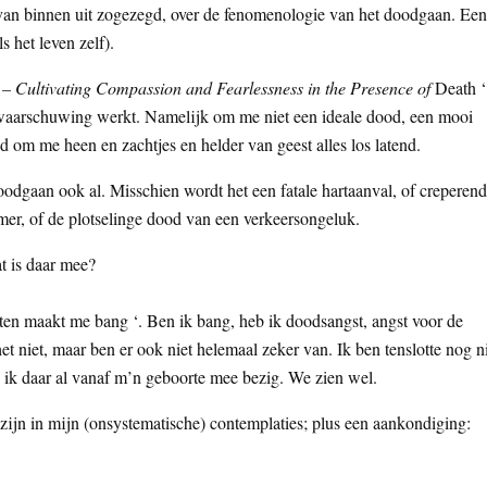
 van binnen uit zogezegd, over de fenomenologie van het doodgaan. Een
 het leven zelf).
 – Cultivating Compassion and Fearlessness in the Presence of
Death ‘
 waarschuwing werkt. Namelijk om me niet een ideale dood, een mooi
d om me heen en zachtjes en helder van geest alles los latend.
odgaan ook al. Misschien wordt het een fatale hartaanval, of creperend
mer, of de plotselinge dood van een verkeersongeluk.
at is daar mee?
imten maakt me bang ‘. Ben ik bang, heb ik doodsangst, angst voor de
het niet, maar ben er ook niet helemaal zeker van. Ik ben tenslotte nog n
n ik daar al vanaf m’n geboorte mee bezig. We zien wel.
 zijn in mijn (onsystematische) contemplaties; plus een aankondiging: