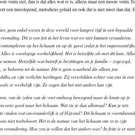
oie vorm ziet, dan is dat alles wat er is, alleen maar een mooie vorm. E
oort een meeslepend, melodieus geluid en ook dat is niet meer dan dat. 
ier, geen enkel wezen in deze wereld voor langere tijd in een bepaalde
rvreemding. Dit is een feit in het leven wat we niet kunnen veranderen.
ntempleren op het lichaam en op de geest zodat je het onpersoonlijk
 Alles is voorlopige werkelijkheid. Het is hetzelfde als met dit huis. Alle
e nemen. Hetzelfde wat betreft je bezittingen en je familie – zogezegd,
e, ze behoren tot de natuur. Dit is geen waarheid die alleen jou
oeddha en zijn verlichte leerlingen. Zij verschilden echter van ons in een
als ze werkelijk zijn. Ze zagen dat het niet anders kan zijn.
ren, van de zolen van de voet omhoog bewegend naar de kruin op je
n eens goed naar het lichaam. Wat zie je dan allemaal? Kun je iets
ts vinden wat onveranderlijk is of blijvend? Dit lichaam is voortdurend
ons niet toebehoort. Het is de natuur van het lichaam om zo te zijn
 verandering. Hoe zou je willen dat het anders was? In feite is er niet