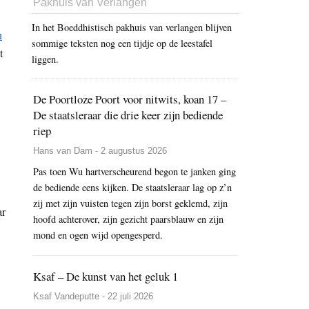
Pakhuis van Verlangen
In het Boeddhistisch pakhuis van verlangen blijven
h
sommige teksten nog een tijdje op de leestafel
t
liggen.
De Poortloze Poort voor nitwits, koan 17 –
De staatsleraar die drie keer zijn bediende
riep
Hans van Dam - 2 augustus 2026
Pas toen Wu hartverscheurend begon te janken ging
de bediende eens kijken. De staatsleraar lag op z’n
zij met zijn vuisten tegen zijn borst geklemd, zijn
ar
hoofd achterover, zijn gezicht paarsblauw en zijn
mond en ogen wijd opengesperd.
Ksaf – De kunst van het geluk 1
Ksaf Vandeputte - 22 juli 2026