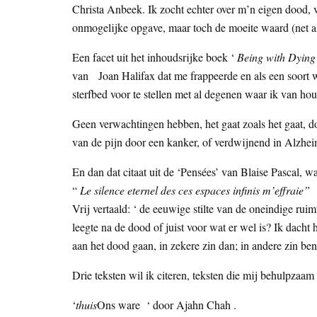
Christa Anbeek. Ik zocht echter over m’n eigen dood,
onmogelijke opgave, maar toch de moeite waard (net als
Een facet uit het inhoudsrijke boek ‘
Being with Dying
van Joan Halifax dat me frappeerde en als een soort
sterfbed voor te stellen met al degenen waar ik van hou
Geen verwachtingen hebben, het gaat zoals het gaat, do
van de pijn door een kanker, of verdwijnend in Alzhei
En dan dat citaat uit de ‘Pensées’ van Blaise Pascal, w
“
Le silence eternel des ces espaces infinis m’effraie”
Vrij vertaald: ‘ de eeuwige stilte van de oneindige ru
leegte na de dood of juist voor wat er wel is? Ik dacht 
aan het dood gaan, in zekere zin dan; in andere zin be
Drie teksten wil ik citeren, teksten die mij behulpzaam
‘
thuis
Ons ware ‘ door Ajahn Chah .