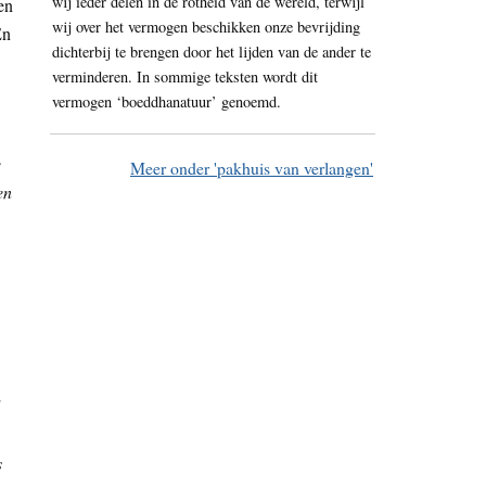
wij ieder delen in de rotheid van de wereld, terwijl
en
wij over het vermogen beschikken onze bevrijding
En
dichterbij te brengen door het lijden van de ander te
verminderen. In sommige teksten wordt dit
vermogen ‘boeddhanatuur’ genoemd.
e
Meer onder 'pakhuis van verlangen'
en
s