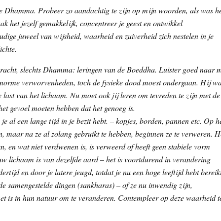
 de Dhamma. Probeer zo aandachtig te zijn op mijn woorden, als was h
aak het jezelf gemakkelijk, concentreer je geest en ontwikkel
udige juweel van wijsheid, waarheid en zuiverheid zich nestelen in je
ichte.
bracht, slechts Dhamma: leringen van de Boeddha. Luister goed naar 
 enorme verworvenheden, toch de fysieke dood moest ondergaan. Hij w
 last van het lichaam. Nu moet ook jij leren om tevreden te zijn met de
 het gevoel moeten hebben dat het genoeg is.
 je al een lange tijd in je bezit hebt. – kopjes, borden, pannen etc. Op h
n, maar na ze al zolang gebruikt te hebben, beginnen ze te verweren. H
n, en wat niet verdwenen is, is verweerd of heeft geen stabiele vorm
ouw lichaam is van dezelfde aard – het is voortdurend in verandering
tijd en door je latere jeugd, totdat je nu een hoge leeftijd hebt bereikt
de samengestelde dingen (sankharas) – of ze nu inwendig zijn,
, het is in hun natuur om te veranderen. Contempleer op deze waarheid t