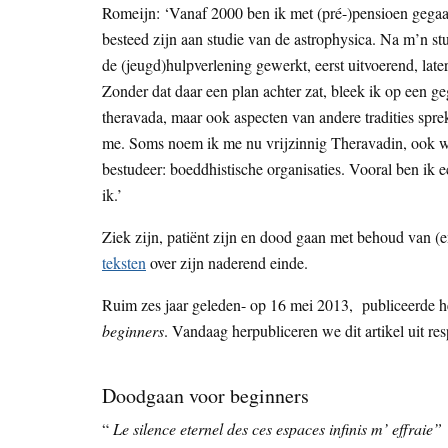
Romeijn: ‘Vanaf 2000 ben ik met (pré-)pensioen gegaa
besteed zijn aan studie van de astrophysica. Na m’n st
de (jeugd)hulpverlening gewerkt, eerst uitvoerend, later
Zonder dat daar een plan achter zat, bleek ik op een 
theravada, maar ook aspecten van andere tradities spr
me. Soms noem ik me nu vrijzinnig Theravadin, ook wel
bestudeer: boeddhistische organisaties. Vooral ben ik ec
ik.’
Ziek zijn, patiënt zijn en dood gaan met behoud van (
teksten
over zijn naderend einde.
Ruim zes jaar geleden- op 16 mei 2013, publiceerde h
beginners
. Vandaag herpubliceren we dit artikel uit re
Doodgaan voor beginners
“
Le silence eternel des ces espaces infinis m’ effraie”