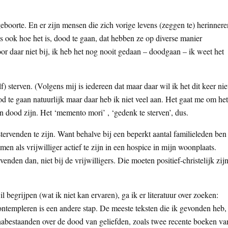
eboorte. En er zijn mensen die zich vorige levens (zeggen te) herinnere
us ook hoe het is, dood te gaan, dat hebben ze op diverse manier
hoor daar niet bij, ik heb het nog nooit gedaan – doodgaan – ik weet het
) sterven. (Volgens mij is iedereen dat maar daar wil ik het dit keer nie
od te gaan natuurlijk maar daar heb ik niet veel aan. Het gaat me om het
dood zijn. Het ‘memento mori’ , ‘gedenk te sterven’, dus.
stervenden te zijn. Want behalve bij een beperkt aantal familieleden ben
en als vrijwilliger actief te zijn in een hospice in mijn woonplaats.
nden dan, niet bij de vrijwilligers. Die moeten positief-christelijk zijn
il begrijpen (wat ik niet kan ervaren), ga ik er literatuur over zoeken:
contempleren is een andere stap. De meeste teksten die ik gevonden heb,
nabestaanden over de dood van geliefden, zoals twee recente boeken va