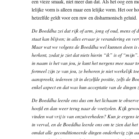
een vieze smaak, niet meer dan dat. Als het oog een mo
lelijke vorm is alleen maar een lelijke vorm. Het oor h
hetzelfde geldt voor een ruw en disharmonisch geluid.
De Boeddha zei dat rijk of arm, jong of oud, mens of d
staat kan blijven; in alles ervaar je verandering en ve
Maar wat we volgens de Boeddha wel kunnen doen is co
herkent, zodat je ziet dat niets hierin “ik” is of “mijn”.
in naam is het van jou, je kunt het nergens mee naar to
formeel zijn ze van jou, ze behoren je niet werkelijk to
aanspreekt, iedereen zit in dezelfde positie, zelfs de B
enkel aspect en dat was hun acceptatie van de dingen zo
De Boeddha leerde ons dus om het lichaam te observe
hoofd en dan weer terug naar de voetzolen. Kijk gewoo
vinden wat vrij is van onzuiverheden? Kun je ergens ie
in verval, en de Boeddha leerde ons om te zien dat het 
omdat alle geconditioneerde dingen onderhevig zijn aan