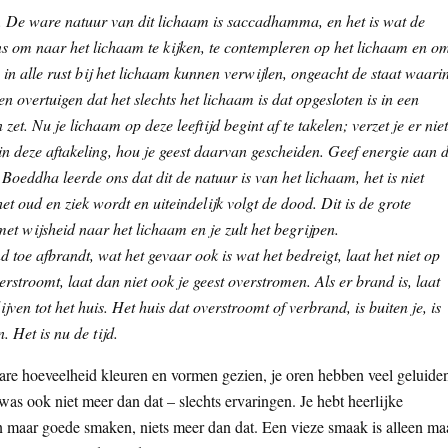
 De ware natuur van dit lichaam is saccadhamma, en het is wat de
 om naar het lichaam te kijken, te contempleren op het lichaam en o
in alle rust bij het lichaam kunnen verwijlen, ongeacht de staat waari
 overtuigen dat het slechts het lichaam is dat opgesloten is in een
zet. Nu je lichaam op deze leeftijd begint af te takelen; verzet je er niet
in deze aftakeling, hou je geest daarvan gescheiden. Geef energie aan 
 Boeddha leerde ons dat dit de natuur is van het lichaam, het is niet
t oud en ziek wordt en uiteindelijk volgt de dood. Dit is de grote
t wijsheid naar het lichaam en je zult het begrijpen.
nd toe afbrandt, wat het gevaar ook is wat het bedreigt, laat het niet op
rstroomt, laat dan niet ook je geest overstromen. Als er brand is, laat
jven tot het huis. Het huis dat overstroomt of verbrand, is buiten je, is
n. Het is nu de tijd.
bare hoeveelheid kleuren en vormen gezien, je oren hebben veel geluide
was ook niet meer dan dat – slechts ervaringen. Je hebt heerlijke
en maar goede smaken, niets meer dan dat. Een vieze smaak is alleen ma