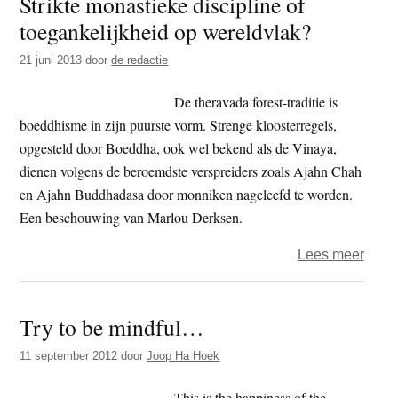
Strikte monastieke discipline of
Brasi
toegankelijkheid op wereldvlak?
‘How
it
21 juni 2013
door
de redactie
is
to
De theravada forest-traditie is
be
boeddhisme in zijn puurste vorm. Strenge kloosterregels,
a
opgesteld door Boeddha, ook wel bekend als de Vinaya,
stude
dienen volgens de beroemdste verspreiders zoals Ajahn Chah
of
en Ajahn Buddhadasa door monniken nageleefd te worden.
Ayya
Een beschouwing van Marlou Derksen.
Khem
over
Lees meer
Strikt
mona
Try to be mindful…
disci
of
11 september 2012
door
Joop Ha Hoek
toega
op
This is the happiness of the