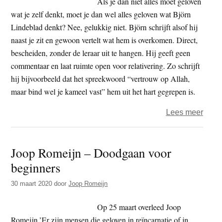
Als je dan niet alles moet geloven
geho
wat je zelf denkt, moet je dan wel alles geloven wat Björn
Vitak
Lindeblad denkt? Nee, gelukkig niet. Björn schrijft alsof hij
Sutta
naast je zit en gewoon vertelt wat hem is overkomen. Direct,
MN
bescheiden, zonder de leraar uit te hangen. Hij geeft geen
20
commentaar en laat ruimte open voor relativering. Zo schrijft
hij bijvoorbeeld dat het spreekwoord “vertrouw op Allah,
maar bind wel je kameel vast” hem uit het hart gegrepen is.
over
Lees meer
Geloo
niet
Joop Romeijn – Doodgaan voor
alles
beginners
wat
je
30 maart 2020
door
Joop Romeijn
denkt
Op 25 maart overleed Joop
Romeijn.’Er zijn mensen die geloven in reïncarnatie of in