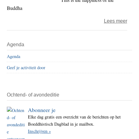
werel
Buddha
over
Lees meer
Try
to
Primaire
Agenda
be
Sidebar
mind
Agenda
Geef je activiteit door
Ochtend- of avondeditie
Abonneer je
Elke dag gratis een overzicht van de berichten op het
Boeddhistisch Dagblad in je mailbox.
Inschrijven »