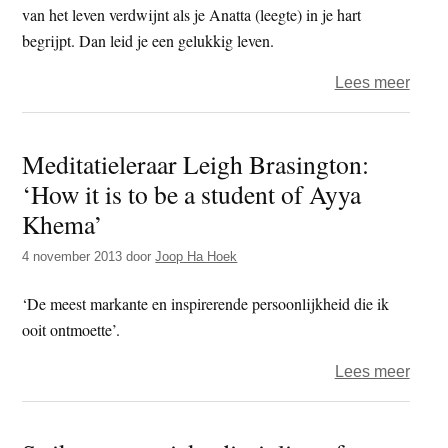
van het leven verdwijnt als je Anatta (leegte) in je hart
begrijpt. Dan leid je een gelukkig leven.
over
Lees meer
Ehip
–
Meditatieleraar Leigh Brasington:
monn
‘How it is to be a student of Ayya
in
het
Khema’
woud
4 november 2013
door
Joop Ha Hoek
(film)
‘De meest markante en inspirerende persoonlijkheid die ik
ooit ontmoette’.
over
Lees meer
Medit
Leig