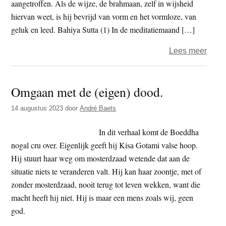
aangetroffen. Als de wijze, de brahmaan, zelf in wijsheid
hiervan weet, is hij bevrijd van vorm en het vormloze, van
geluk en leed. Bahiya Sutta (1) In de meditatiemaand […]
over
Lees meer
Inzic
en
Omgaan met de (eigen) dood.
de
vier
14 augustus 2023
door
André Baets
elem
In dit verhaal komt de Boeddha
nogal cru over. Eigenlijk geeft hij Kisa Gotami valse hoop.
Hij stuurt haar weg om mosterdzaad wetende dat aan de
situatie niets te veranderen valt. Hij kan haar zoontje, met of
zonder mosterdzaad, nooit terug tot leven wekken, want die
macht heeft hij niet. Hij is maar een mens zoals wij, geen
god.