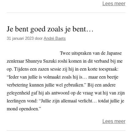
over
Lees meer
Omg
met
Je bent goed zoals je bent…
de
(eige
31 januari 2023
door
André Baets
dood
Twee uitspraken van de Japanse
zenleraar Shunryu Suzuki roshi komen in dit verband bij me
op. Tijdens een zazen sessie zij hij in een korte toespraak:
“Ieder van jullie is volmaakt zoals hij is… maar een beetje
verbetering kunnen jullie wel gebruiken.” Bij een andere
gelegenheid gaf hij als antwoord op de vraag wat hij van zijn
leerlingen vond: “Jullie zijn allemaal verlicht… totdat jullie je
mond opendoen.”
over
Lees meer
Je
bent