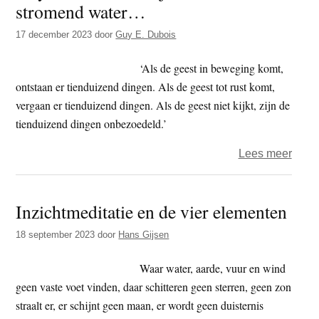
stromend water…
t
e
e
s
17 december 2023
door
Guy E. Dubois
i
‘Als de geest in beweging komt,
t
ontstaan er tienduizend dingen. Als de geest tot rust komt,
e
vergaan er tienduizend dingen. Als de geest niet kijkt, zijn de
tienduizend dingen onbezoedeld.’
over
Lees meer
Guy
–
Inzichtmeditatie en de vier elementen
dham
–
18 september 2023
door
Hans Gijsen
Stils
stro
Waar water, aarde, vuur en wind
wate
geen vaste voet vinden, daar schitteren geen sterren, geen zon
straalt er, er schijnt geen maan, er wordt geen duisternis