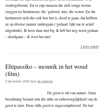
wedergeboorte. En er zijn mensen die zich vorige levens
(zeggen te) herinneren; die ‘geloven’ niet, die weten. En die
herinneren zich dus ook hoe het is, dood te gaan, dat hebben
ze op diverse manier ondergaan (‘gedaan’ lijkt me te actief
uitgedrukt). Ik hoor daar niet bij, ik heb het nog nooit gedaan
– doodgaan – ik weet het niet.’
over
Lees meer
Joop
Rome
Ehipassiko – monnik in het woud
–
(film)
Dood
voor
9 december 2018
door
de redactie
begi
De geest is stil van nature. Onze
beoefening bestaat erin die stilte en onbeweeglijkheid van de
geest te zien. Deze stille geest is ongecompliceerd. De last