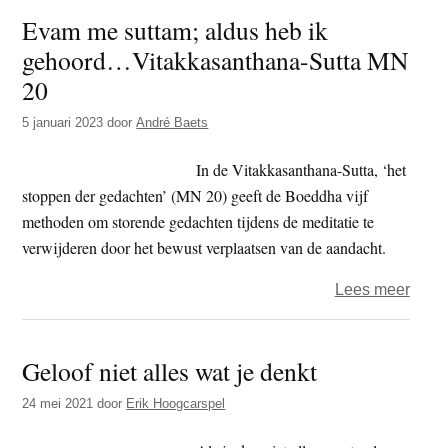
Evam me suttam; aldus heb ik
goed
gehoord…Vitakkasanthana-Sutta MN
zoals
je
20
bent
5 januari 2023
door
André Baets
In de Vitakkasanthana-Sutta, ‘het
stoppen der gedachten’ (MN 20) geeft de Boeddha vijf
methoden om storende gedachten tijdens de meditatie te
verwijderen door het bewust verplaatsen van de aandacht.
over
Lees meer
Eva
me
Geloof niet alles wat je denkt
sutta
aldus
24 mei 2021
door
Erik Hoogcarspel
heb
ik