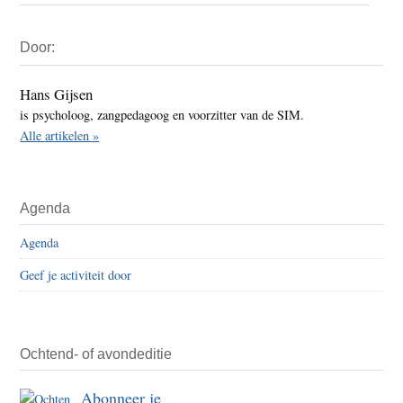
Primaire
Door:
Sidebar
Hans Gijsen
is psycholoog, zangpedagoog en voorzitter van de SIM.
Alle artikelen »
Agenda
Agenda
Geef je activiteit door
Ochtend- of avondeditie
Abonneer je