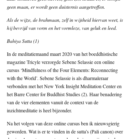
t
geen maan, er wordt geen duisternis aangetroffen.
e
e
s
Als de wijze, de brahmaan, zelf in wijsheid hiervan weet, is
i
hij bevrijd van vorm en het vormloze, van geluk en leed.
t
e
Bahiya Sutta (1)
In de meditatiemaand maart 2020 van het boeddhistische
magazine Tricyle verzorgde Sebene Selassie een online
cursus ‘Mindfulness of the Four Elements: Reconnecting
with the World’. Sebene Selassie is als dharmaleraar
verbonden met het New York Insight Meditation Center en
het Barre Center for Buddhist Studies (2). Haar benadering
van de vier elementen vanuit de context van de
inzichtmeditatie is heel bijzonder.
Na het volgen van deze online cursus ben ik nieuwsgierig
geworden. Wat is er te vinden in de sutta’s (Pali canon) over