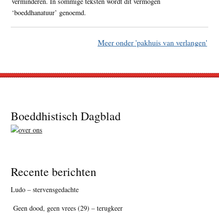
verminderen. In sommige teksten wordt dit vermogen
‘boeddhanatuur’ genoemd.
Meer onder 'pakhuis van verlangen'
Footer
Boeddhistisch Dagblad
Recente berichten
Ludo – stervensgedachte
Geen dood, geen vrees (29) – terugkeer