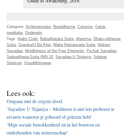
Guide to Awakening, 2016.
Categorie:
Achtergronden
,
Boeddhisme
,
Columns
,
Geluk
,
meditatie
,
Onderwijs
Tags:
Ajahn Chah
,
Bahudhatuka Sutta
,
dhamma
,
Dhatu-vibhanga
Sutta
,
Goenka/U Ba Khin
,
Maha Rahulavada Sutta
,
Mahasi
Sayadaw
,
Mindfulness of the Four Elements
,
Pa Auk Sayadaw
,
Satipatthana-Sutta (MN 10
,
Sayadaw U Tejaniya
,
Sebene
Selassie
,
Visuddhimagga
Lees ook:
Omgaan met de (eigen) dood.
‘Sayadaw U Tejaniya – Mediteren is niet iets proberen te
ervaren waarover je gehoord of gelezen hebt’
‘Mijn sociale betrokkenheid zit in het bouwen en
onderhouden van gemeenschap’