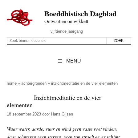
Door
Skip
Spring
Spring
Boeddhistisch Dagblad
naar
to
naar
naar
de
secondary
de
de
Ontwart en ontwikkelt
hoofd
menu
eerste
voettekst
Header
vijftiende jaargang
inhoud
sidebar
Rechts
Z
Z
o
o
e
e
MENU
k
k
b
o
i
p
home
»
achtergronden
»
inzichtmeditatie en de vier elementen
n
d
Inzichtmeditatie en de vier
n
e
elementen
e
z
n
18 september 2023
door
Hans Gijsen
e
d
s
Waar water, aarde, vuur en wind geen vaste voet vinden,
e
i
daar schitteren geen sterren, geen zon straalt er, er schijnt
z