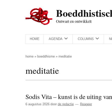
Door
Skip
Spring
Spring
Boeddhistisc
naar
to
naar
naar
de
secondary
de
de
Ontwart en ontwikkelt
hoofd
menu
eerste
voettekst
inhoud
sidebar
HOME
AGENDA
COLUMNS
N
home
»
boeddhisme
»
meditatie
meditatie
Sodis Vita – kunst is de uiting van
6 augustus 2026
door
de redactie
Reageer