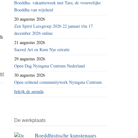
Boeddha- vakantieweek met Tara, de vrouwelijke
mindfulness
Boeddha van wijsheid
overleven
20 augustus 2026
zonder
Zen Spirit Leesgroep 2026 22 januari t/m 17
het
december 2026 online
ch
boeddhisme?
21 augustus 2026
Sacred Art en Kum Nye retraite
29 augustus 2026
Open Dag Nyingma Centrum Nederland
over
er
30 augustus 2026
Hoe
Open ochtend communitywerk Nyingma Centrum
knip
bekijk de agenda
je
de
verlichting
De werkplaats
aan?
(1)
Boeddhistische kunstenaars
–