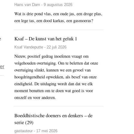
Hans van Dam - 9 augustus 2026
die
Wat is drie pond vlas, een oude jas, een droge plas,
niet
een lege tas, een dood karkas, een gasmoeras?
wil
en
Ksaf – De kunst van het geluk 1
e
het
denken
Ksaf Vandeputte - 22 juli 2026
dat
Nieuw, positief gedrag inoefenen vraagt om
niet
volgehouden overtuiging. Om te beletten dat onze
over
er
denkt:
overtuiging slinkt, kunnen we een gevoel van
Ksaf
hoogdringendheid opwekken, als besef van onze
gewaarzijn
–
eindigheid. De uitdaging wordt dan dat we elk
(smriti)
Psychotherapie
moment benutten om te doen wat goed is voor
en
onszelf en voor anderen.
en
mededogen
meditatie
(karuna)
Boeddhistische doeners en denkers – de
serie (29)
gastauteur - 17 mei 2026