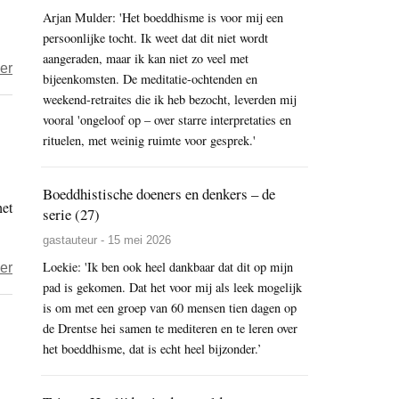
Arjan Mulder: 'Het boeddhisme is voor mij een
persoonlijke tocht. Ik weet dat dit niet wordt
aangeraden, maar ik kan niet zo veel met
over
er
bijeenkomsten. De meditatie-ochtenden en
Ksaf
weekend-retraites die ik heb bezocht, leverden mij
–
vooral 'ongeloof op – over starre interpretaties en
Iets
rituelen, met weinig ruimte voor gesprek.'
over
tijd
Boeddhistische doeners en denkers – de
het
(2)
serie (27)
–
gastauteur - 15 mei 2026
De
Loekie: 'Ik ben ook heel dankbaar dat dit op mijn
over
er
mythe
pad is gekomen. Dat het voor mij als leek mogelijk
Boeddhistische
van
is om met een groep van 60 mensen tien dagen op
doeners
het
de Drentse hei samen te mediteren en te leren over
en
‘hier
het boeddhisme, dat is echt heel bijzonder.’
denkers
en
–
nu.’