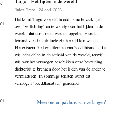
Taigu – Het lijden in de wereld
oe
de
serie
Jules Prast - 24 april 2026
(58)
Het komt Taigu voor dat boeddhisme te vaak gaat
over
er
over ‘verlichting’ en te weinig over het lijden in de
Alles
wereld, dat eerst moet worden opgelost voordat
is
iemand zich in spirituele zin bevrijd kan wanen.
geest
Het existentiële kerndilemma van boeddhisme is dat
wij ieder delen in de rotheid van de wereld, terwijl
wij over het vermogen beschikken onze bevrijding
dichterbij te brengen door het lijden van de ander te
verminderen. In sommige teksten wordt dit
vermogen ‘boeddhanatuur’ genoemd.
over
er
Meer onder 'pakhuis van verlangen'
Boeddhistische
doeners
en
denkers