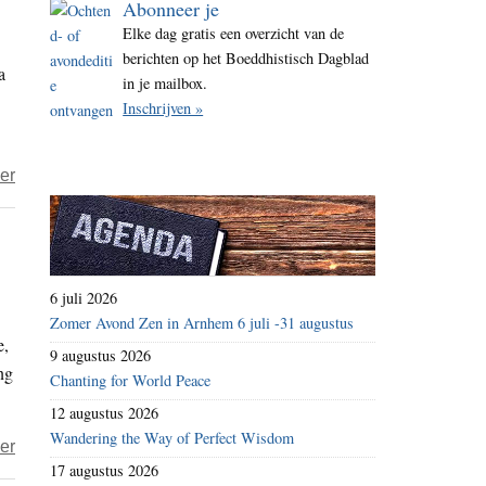
Abonneer je
i
Elke dag gratis een overzicht van de
t
berichten op het Boeddhistisch Dagblad
a
e
in je mailbox.
Inschrijven »
over
er
Sodis
Vita
–
kunst
6 juli 2026
is
Zomer Avond Zen in Arnhem 6 juli -31 augustus
e,
de
9 augustus 2026
ng
uiting
Chanting for World Peace
van
12 augustus 2026
mijn
Wandering the Way of Perfect Wisdom
over
er
innerlijk
17 augustus 2026
Kan