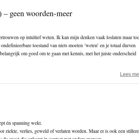
(1) – geen woorden-meer
ertrouwen op intuïtief weten. Ik kan mijn denken vaak loslaten maar to
e ondefinieerbare toestand van niets moeten ‘weten’ en je totaal durven
t belangrijk om goed om te gaan met kennis, met het juiste onderscheid
Lees me
ept én spanning wekt.
iekte, verlies, geweld of verlaten worden. Maar er is ook een stillere
en: de angst die opkomt in contact met andere mensen.