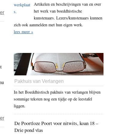
Artikelen en beschrijvingen van en over
geen
het werk van boeddhistische
over
er
woorden-
kunstenaars. Lezers/kunstenaars kunnen
Angst
meer
zich ook aanmelden met hun eigen werk.
voor
lees meer »
onze
angst
t
Pakhuis van Verlangen
 nu
In het Boeddhistisch pakhuis van verlangen blijven
sommige teksten nog een tijdje op de leestafel
liggen.
over
er
De Poortloze Poort voor nitwits, koan 18 –
De
Drie pond vlas
wil