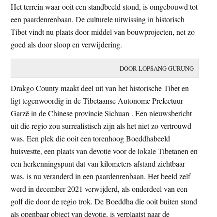
Het terrein waar ooit een standbeeld stond, is omgebouwd tot
t
e
een paardenrenbaan. De culturele uitwissing in historisch
e
s
Tibet vindt nu plaats door middel van bouwprojecten, net zo
i
goed als door sloop en verwijdering.
t
e
DOOR LOPSANG GURUNG
Drakgo County maakt deel uit van het historische Tibet en
ligt tegenwoordig in de Tibetaanse Autonome Prefectuur
Garzê in de Chinese provincie Sichuan . Een nieuwsbericht
uit die regio zou surrealistisch zijn als het niet zo vertrouwd
was. Een plek die ooit een torenhoog Boeddhabeeld
huisvestte, een plaats van devotie voor de lokale Tibetanen en
een herkenningspunt dat van kilometers afstand zichtbaar
was, is nu veranderd in een paardenrenbaan. Het beeld zelf
werd in december 2021 verwijderd, als onderdeel van een
golf die door de regio trok. De Boeddha die ooit buiten stond
als openbaar object van devotie, is verplaatst naar de