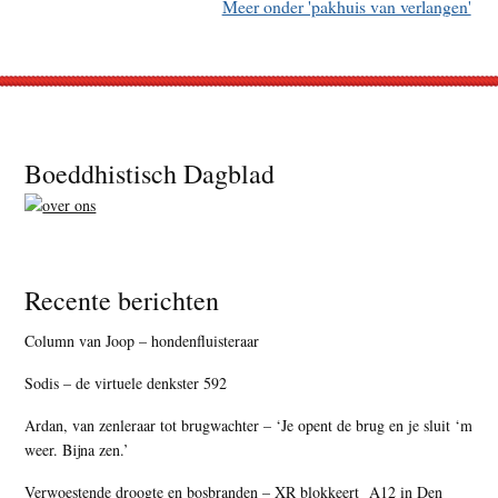
Meer onder 'pakhuis van verlangen'
Footer
Boeddhistisch Dagblad
Recente berichten
Column van Joop – hondenfluisteraar
Sodis – de virtuele denkster 592
Ardan, van zenleraar tot brugwachter – ‘Je opent de brug en je sluit ‘m
weer. Bijna zen.’
Verwoestende droogte en bosbranden – XR blokkeert A12 in Den