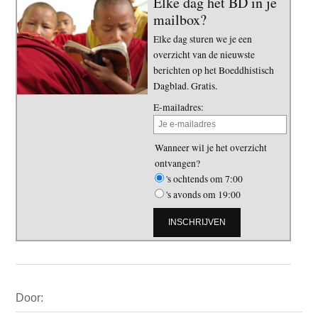
Elke dag het BD in je
mailbox?
Elke dag sturen we je een
overzicht van de nieuwste
berichten op het Boeddhistisch
Dagblad. Gratis.
E-mailadres:
Wanneer wil je het overzicht
ontvangen?
's ochtends om 7:00
's avonds om 19:00
Primaire
Door:
Sidebar