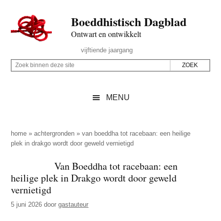
Door
Skip
Spring
Spring
Boeddhistisch Dagblad
naar
to
naar
naar
de
secondary
de
de
Ontwart en ontwikkelt
hoofd
menu
eerste
voettekst
Header
vijftiende jaargang
inhoud
sidebar
Rechts
Z
Z
o
o
e
e
MENU
k
k
b
o
i
p
home
»
achtergronden
»
van boeddha tot racebaan: een heilige
n
plek in drakgo wordt door geweld vernietigd
d
n
e
Van Boeddha tot racebaan: een
e
z
heilige plek in Drakgo wordt door geweld
n
e
vernietigd
d
s
5 juni 2026
door
gastauteur
e
i
z