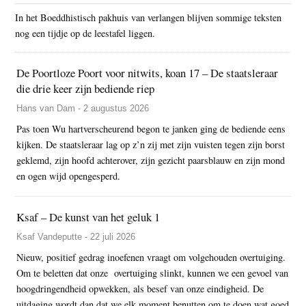
In het Boeddhistisch pakhuis van verlangen blijven sommige teksten
nog een tijdje op de leestafel liggen.
De Poortloze Poort voor nitwits, koan 17 – De staatsleraar
die drie keer zijn bediende riep
Hans van Dam - 2 augustus 2026
Pas toen Wu hartverscheurend begon te janken ging de bediende eens
kijken. De staatsleraar lag op z’n zij met zijn vuisten tegen zijn borst
geklemd, zijn hoofd achterover, zijn gezicht paarsblauw en zijn mond
en ogen wijd opengesperd.
Ksaf – De kunst van het geluk 1
Ksaf Vandeputte - 22 juli 2026
Nieuw, positief gedrag inoefenen vraagt om volgehouden overtuiging.
Om te beletten dat onze overtuiging slinkt, kunnen we een gevoel van
hoogdringendheid opwekken, als besef van onze eindigheid. De
uitdaging wordt dan dat we elk moment benutten om te doen wat goed