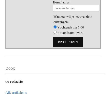
E-mailadres:
Wanneer wil je het overzicht
ontvangen?
's ochtends om 7:00
's avonds om 19:00
Primaire
Door:
Sidebar
de redactie
Alle artikelen »