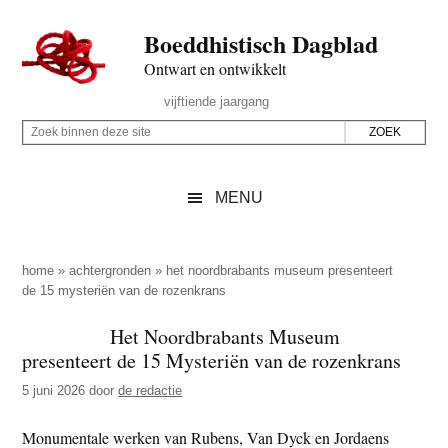
Door
Skip
Spring
Spring
Boeddhistisch Dagblad
naar
to
naar
naar
de
secondary
de
de
Ontwart en ontwikkelt
hoofd
menu
eerste
voettekst
Header
vijftiende jaargang
inhoud
sidebar
Rechts
Z
Z
o
o
e
e
MENU
k
k
b
o
i
p
home
»
achtergronden
»
het noordbrabants museum presenteert
n
de 15 mysteriën van de rozenkrans
d
n
e
Het Noordbrabants Museum
e
z
presenteert de 15 Mysteriën van de rozenkrans
n
e
d
5 juni 2026
door
de redactie
s
e
i
Monumentale werken van Rubens, Van Dyck en Jordaens
z