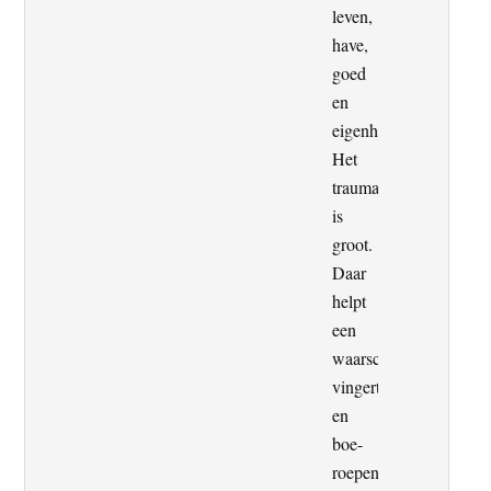
leven,
have,
goed
en
eigenheid.
Het
trauma
is
groot.
Daar
helpt
een
waarschuwend
vingertje
en
boe-
roepen