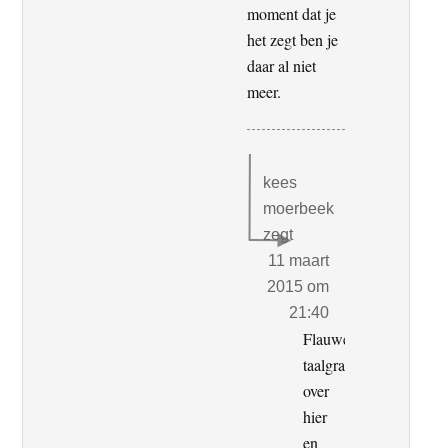
moment dat je
het zegt ben je
daar al niet
meer.
kees
moerbeek
zegt
11 maart
2015 om
21:40
Flauwe
taalgrapjes
over
hier
en