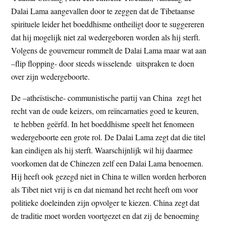
t
Dalai Lama aangevallen door te zeggen dat de Tibetaanse
e
e
spirituele leider het boeddhisme ontheiligt door te suggereren
s
dat hij mogelijk niet zal wedergeboren worden als hij sterft.
i
Volgens de gouverneur rommelt de Dalai Lama maar wat aan
t
–flip flopping- door steeds wisselende uitspraken te doen
e
over zijn wedergeboorte.
De –atheïstische- communistische partij van China zegt het
recht van de oude keizers, om reïncarnaties goed te keuren,
te hebben geërfd. In het boeddhisme speelt het fenomeen
wedergeboorte een grote rol. De Dalai Lama zegt dat die titel
kan eindigen als hij sterft. Waarschijnlijk wil hij daarmee
voorkomen dat de Chinezen zelf een Dalai Lama benoemen.
Hij heeft ook gezegd niet in China te willen worden herboren
als Tibet niet vrij is en dat niemand het recht heeft om voor
politieke doeleinden zijn opvolger te kiezen. China zegt dat
de traditie moet worden voortgezet en dat zij de benoeming