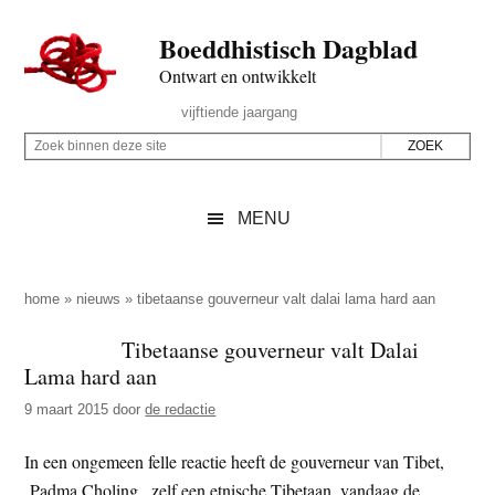
Door
Skip
Spring
Spring
Boeddhistisch Dagblad
naar
to
naar
naar
de
secondary
de
de
Ontwart en ontwikkelt
hoofd
menu
eerste
voettekst
Header
vijftiende jaargang
inhoud
sidebar
Rechts
Z
Z
o
o
e
e
MENU
k
k
b
o
i
p
home
»
nieuws
»
tibetaanse gouverneur valt dalai lama hard aan
n
d
Tibetaanse gouverneur valt Dalai
n
e
Lama hard aan
e
z
n
9 maart 2015
door
de redactie
e
d
s
In een ongemeen felle reactie heeft de gouverneur van Tibet,
e
i
Padma Choling , zelf een etnische Tibetaan, vandaag de
z