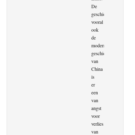
De
geschiedenis,
vooral
ook
de
moderne
geschiedenis,
van
China
is
er
een
van
angst
voor
verlies
van