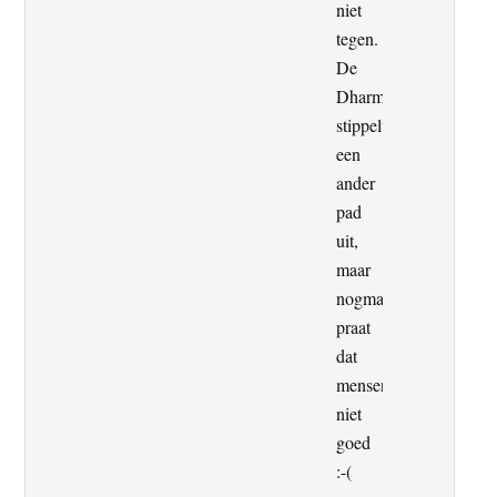
niet
tegen.
De
Dharma
stippelt
een
ander
pad
uit,
maar
nogmaals
praat
dat
mensenrechtenschendi
niet
goed
:-(