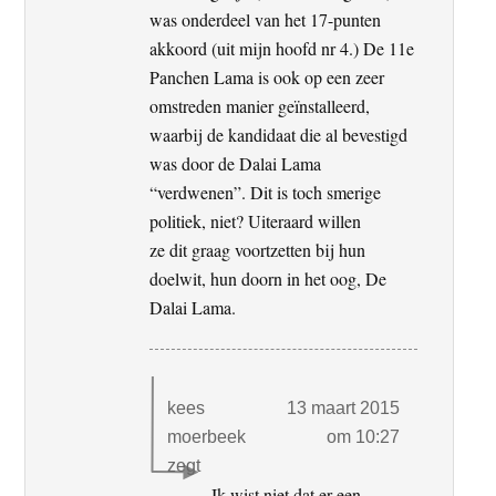
was onderdeel van het 17-punten
akkoord (uit mijn hoofd nr 4.) De 11e
Panchen Lama is ook op een zeer
omstreden manier geïnstalleerd,
waarbij de kandidaat die al bevestigd
was door de Dalai Lama
“verdwenen”. Dit is toch smerige
politiek, niet? Uiteraard willen
ze dit graag voortzetten bij hun
doelwit, hun doorn in het oog, De
Dalai Lama.
kees
13 maart 2015
moerbeek
om 10:27
zegt
Ik wist niet dat er een