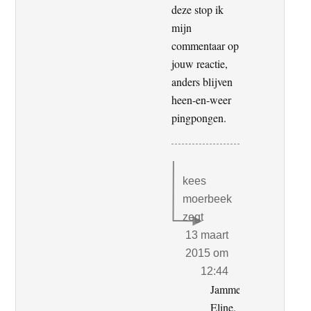
deze stop ik
mijn
commentaar op
jouw reactie,
anders blijven
heen-en-weer
pingpongen.
kees
moerbeek
zegt
13 maart
2015 om
12:44
Jammer,
Eline.