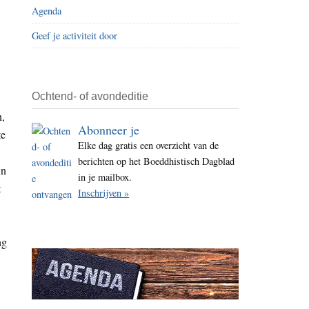
Agenda
i
t
Geef je activiteit door
j
e
Ochtend- of avondeditie
n,
Abonneer je
te
Elke dag gratis een overzicht van de
berichten op het Boeddhistisch Dagblad
jn
in je mailbox.
t
Inschrijven »
ng