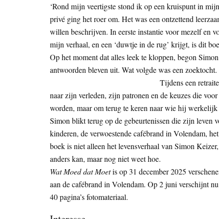
‘Rond mijn veertigste stond ik op een kruispunt in mijn
privé ging het roer om. Het was een ontzettend leerza
willen beschrijven. In eerste instantie voor mezelf en v
mijn verhaal, en een ‘duwtje in de rug’ krijgt, is dit b
Op het moment dat alles leek te kloppen, begon Simon K
antwoorden bleven uit. Wat volgde was een zoektocht.
Tijdens een retrai
naar zijn verleden, zijn patronen en de keuzes die voo
worden, maar om terug te keren naar wie hij werkelijk
Simon blikt terug op de gebeurtenissen die zijn leven 
kinderen, de verwoestende cafébrand in Volendam, het 
boek is niet alleen het levensverhaal van Simon Keizer,
anders kan, maar nog niet weet hoe.
Wat Moed dat Moet
is op 31 december 2025 verschenen 
aan de cafébrand in Volendam. Op 2 juni verschijnt nu 
40 pagina’s fotomateriaal.
Interesse