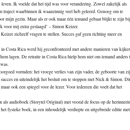
 leven. Ik voelde dat het tijd was voor verandering. Zowel zakelijk als
am traject waarbinnen ik waanzinnig veel heb geleerd. Genoeg om te
oor mijn gezin. Maar als er ook maar één iemand gebaat blijkt te zijn bi
oek voor mij extra geslaagd’ – Simon Keizer.
eizer zichzelf vragen te stellen. Succes gaf geen richting meer en
te in Costa Rica werd hij geconfronteerd met andere manieren van kijke
r hem lagen. De retraite in Costa Rica hielp hem niet om iemand anders 
 was.
voorgoed vormden: het vroege verlies van zijn vader, de geboorte van zi
succes en uiteindelijk het besluit om te stoppen met Nick & Simon. Di
 maar ook een spiegel voor de lezer. Voor iedereen die voelt dat het
als audioboek (Storytel Original) met vooral de focus op de herinneri
het fysieke boek, in een inhoudelijk verdiepte en uitgebreide editie met