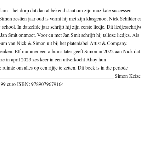
m – het dorp dat dan al bekend staat om zijn muzikale successen.
imon zestien jaar oud is vormt hij met zijn klasgenoot Nick Schilder e
hool. In datzelfde jaar schrijft hij zijn eerste liedje. Dit liedjesschrijv
Jan Smit ontmoet. Voor en met Jan Smit schrijft hij talloze liedjes. Als
lbum van Nick & Simon uit bij het platenlabel Artist & Company.
 denken. Elf nummer één-albums later geeft Simon in 2022 aan Nick dat
 ze in april 2023 zes keer in een uitverkocht Ahoy hun
ruimte om alles op een rijtje te zetten. Dit boek is in die periode
______________________________________________ Simon Keize
23,99 euro ISBN: 9789079679164