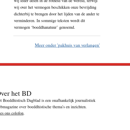
wij ieder delen in de rotheid van de wereld, terwijl
wij over het vermogen beschikken onze bevrijding
dichterbij te brengen door het lijden van de ander te
verminderen. In sommige teksten wordt dit
vermogen ‘boeddhanatuur’ genoemd.
Meer onder 'pakhuis van verlangen'
ver het BD
t Boeddhistisch Dagblad is een onafhankelijk journalistiek
bmagazine over boeddhistische thema’s en inzichten.
es ons colofon
.