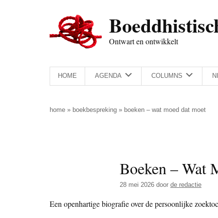
Door
Skip
Spring
Spring
Boeddhistisc
naar
to
naar
naar
de
secondary
de
de
Ontwart en ontwikkelt
hoofd
menu
eerste
voettekst
inhoud
sidebar
HOME
AGENDA
COLUMNS
N
home
»
boekbespreking
»
boeken – wat moed dat moet
Boeken – Wat 
28 mei 2026
door
de redactie
Een openhartige biografie over de persoonlijke zoektoc