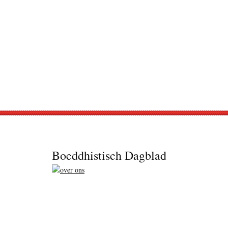
Footer
Boeddhistisch Dagblad