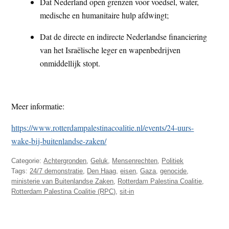
Dat Nederland open grenzen voor voedsel, water,
medische en humanitaire hulp afdwingt;
Dat de directe en indirecte Nederlandse financiering
van het Israëlische leger en wapenbedrijven
onmiddellijk stopt.
Meer informatie:
https://www.rotterdampalestinacoalitie.nl/events/24-uurs-
wake-bij-buitenlandse-zaken/
Categorie:
Achtergronden
,
Geluk
,
Mensenrechten
,
Politiek
Tags:
24/7 demonstratie
,
Den Haag
,
eisen
,
Gaza
,
genocide
,
ministerie van Buitenlandse Zaken
,
Rotterdam Palestina Coalitie
,
Rotterdam Palestina Coalitie (RPC)
,
sit-in