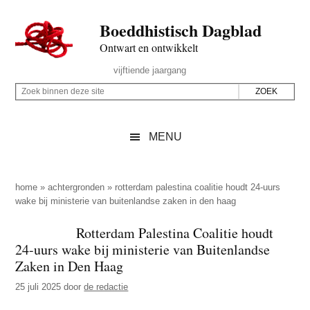
Door
Skip
Spring
Spring
Boeddhistisch Dagblad
naar
to
naar
naar
de
secondary
de
de
Ontwart en ontwikkelt
hoofd
menu
eerste
voettekst
Header
vijftiende jaargang
inhoud
sidebar
Rechts
Z
Z
o
o
e
e
MENU
k
k
b
o
i
p
home
»
achtergronden
»
rotterdam palestina coalitie houdt 24-uurs
n
wake bij ministerie van buitenlandse zaken in den haag
d
n
e
Rotterdam Palestina Coalitie houdt
e
z
24-uurs wake bij ministerie van Buitenlandse
n
e
Zaken in Den Haag
d
s
25 juli 2025
door
de redactie
e
i
z