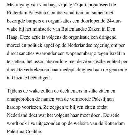
Met ingang van vandaag, vrijdag 25 juli, organiseert de
t
e
Rotterdam Palestina Coalitie vanaf tien uur samen met
e
s
bezorgde burgers en organisaties een doorlopende 24-uurs
i
wake bij het ministerie van Buitenlandse Zaken in Den
t
Haag. Deze actie is volgens de organisatie een dringend
e
moreel en politiek appèl op de Nederlandse regering om per
direct sancties waaronder een wapenembargo tegen Israël in
te stellen, het associatieverdrag met de zionistische entiteit per
direct te verbreken en haar medeplichtigheid aan de genocide
in Gaza te beëindigen.
Tijdens de wake zullen de deelnemers in stilte zitten en
onafgebroken de namen van de vermoorde Palestijnen
hardop voorlezen. Ze zeggen te blijven zitten totdat
Nederland doet wat het volgens haar moet doen. De actie
wordt ook live uitgezonden op de website van de Rotterdam
Palestina Coalitie.