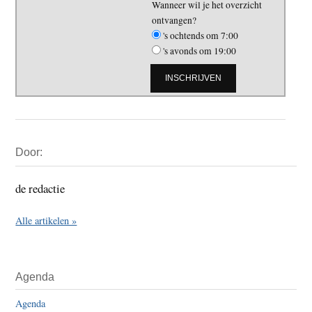
Wanneer wil je het overzicht
ontvangen?
's ochtends om 7:00
's avonds om 19:00
Primaire
Door:
Sidebar
de redactie
Alle artikelen »
Agenda
Agenda