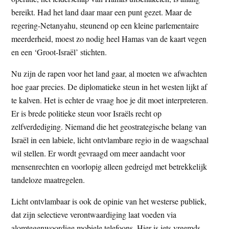
t
e
bereikt. Had het land daar maar een punt gezet. Maar de
e
s
regering-Netanyahu, steunend op een kleine parlementaire
i
meerderheid, moest zo nodig heel Hamas van de kaart vegen
t
en een ‘Groot-Israël’ stichten.
e
Nu zijn de rapen voor het land gaar, al moeten we afwachten
hoe gaar precies. De diplomatieke steun in het westen lijkt af
te kalven. Het is echter de vraag hoe je dit moet interpreteren.
Er is brede politieke steun voor Israëls recht op
zelfverdediging. Niemand die het geostrategische belang van
Israël in een labiele, licht ontvlambare regio in de waagschaal
wil stellen. Er wordt gevraagd om meer aandacht voor
mensenrechten en voorlopig alleen gedreigd met betrekkelijk
tandeloze maatregelen.
Licht ontvlambaar is ook de opinie van het westerse publiek,
dat zijn selectieve verontwaardiging laat voeden via
alomtegenwoordige mobiele telefoons. Hier is iets vreemds