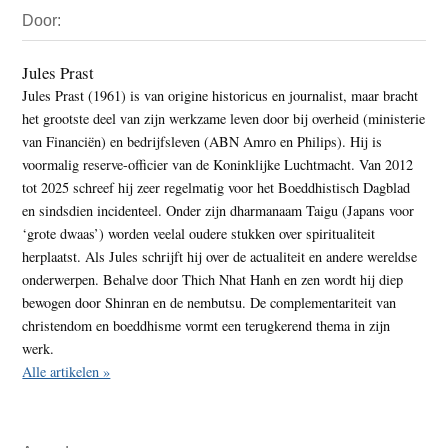
Primaire
Door:
Sidebar
Jules Prast
Jules Prast (1961) is van origine historicus en journalist, maar bracht
het grootste deel van zijn werkzame leven door bij overheid (ministerie
van Financiën) en bedrijfsleven (ABN Amro en Philips). Hij is
voormalig reserve-officier van de Koninklijke Luchtmacht. Van 2012
tot 2025 schreef hij zeer regelmatig voor het Boeddhistisch Dagblad
en sindsdien incidenteel. Onder zijn dharmanaam Taigu (Japans voor
‘grote dwaas’) worden veelal oudere stukken over spiritualiteit
herplaatst. Als Jules schrijft hij over de actualiteit en andere wereldse
onderwerpen. Behalve door Thich Nhat Hanh en zen wordt hij diep
bewogen door Shinran en de nembutsu. De complementariteit van
christendom en boeddhisme vormt een terugkerend thema in zijn
werk.
Alle artikelen »