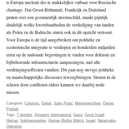
is Europa nucleair des te makkelijker vatbaar voor Russische
chantage. Dat Groot-Brittannië, Frankrijk en Duitsland
praten over een gezamenlijk atoomschild, maakt pijnlijk
duidelijk welke kwetsbaarheden de verdediging van landen
als Polen en de Baltische staten ook in dit opzicht vertoont.
Voor Europa is de tijd aangebroken om politieke en
economische integratie te verdiepen en honderden miljarden
extra op de nationale begrotingen te vinden voor defensie en
bijbehorende infrastructurele aanpassingen, met alle
verdringingseffecten vandien. Dit gaat nog stevige politieke
en maatschappelijke discussies teweegbrengen. Stenen in de
schoen door conflicten elders kunnen we daarbij node
missen.
Categorie:
Columns
,
Geluk
,
Jules Prast
,
Mensenrechten
,
Opinie
,
Politiek
Tags:
7 oktober
,
Amnesty International
,
Gaza
,
Groot Israël
,
Hamas
,
hulptransporten
,
Human Rights Watch
,
Israel
,
Netanyahu
,
Oekraïne