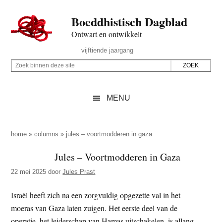
Door
Skip
Spring
Spring
Boeddhistisch Dagblad
naar
to
naar
naar
de
secondary
de
de
Ontwart en ontwikkelt
hoofd
menu
eerste
voettekst
Header
vijftiende jaargang
inhoud
sidebar
Rechts
Z
Z
o
o
e
e
MENU
k
k
b
o
i
p
home
»
columns
»
jules – voortmodderen in gaza
n
d
Jules – Voortmodderen in Gaza
n
e
e
22 mei 2025
door
Jules Prast
z
n
e
d
Israël heeft zich na een zorgvuldig opgezette val in het
s
e
moeras van Gaza laten zuigen. Het eerste deel van de
i
z
operatie, het leiderschap van Hamas uitschakelen, is allang