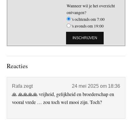
Wanneer wil je het overzicht
ontvangen?
's ochtends om 7:00
's avonds om 19:00
Lees
Reacties
Interacties
Rafa
zegt
24 mei 2025 om 18:36
🙏 🙏🙏🙏🙏 vrijheid, gelijkheid en broederschap en
vooral vrede … zou toch wel mooi zijn. Toch?