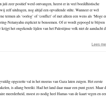
juli zeer positief werd ontvangen, heerst er in veel boeddhistische
j zelf uitdragen, nog altijd een opvallende stilte. Wanneer er wél
ene termen als ‘oorlog’ of ‘conflict’ of met alleen een wens als ‘Moge e
gering-Netanyahu expliciet te benoemen. Of er wordt gepoogd te blijven
or krijgt het ongekende lijden van het Palestijnse volk niet de aandacht d
Lees me
rgvuldig opgezette val in het moeras van Gaza laten zuigen. Het eerste
akelen, is allang bereikt. Had het land daar maar een punt gezet. Maar 
aire meerderheid, moest zo nodig heel Hamas van de kaart vegen en ee