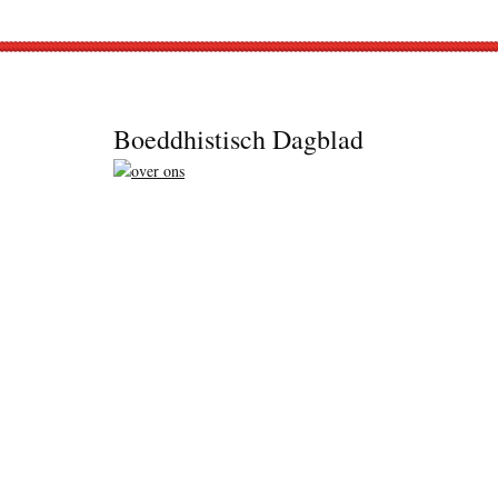
Footer
Boeddhistisch Dagblad