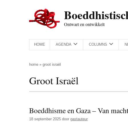
Door
Skip
Spring
Spring
Boeddhistisc
naar
to
naar
naar
de
secondary
de
de
Ontwart en ontwikkelt
hoofd
menu
eerste
voettekst
inhoud
sidebar
HOME
AGENDA
COLUMNS
N
home
»
groot israël
Groot Israël
Boeddhisme en Gaza – Van macht
18 september 2025
door
gastauteur