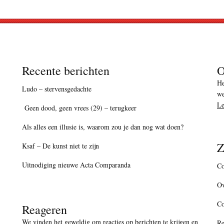
Recente berichten
O
He
Ludo – stervensgedachte
we
Le
Geen dood, geen vrees (29) – terugkeer
Als alles een illusie is, waarom zou je dan nog wat doen?
Z
Ksaf – De kunst niet te zijn
Uitnodiging nieuwe Acta Comparanda
Co
Ov
C
Reageren
We vinden het geweldig om reacties op berichten te krijgen en
Re