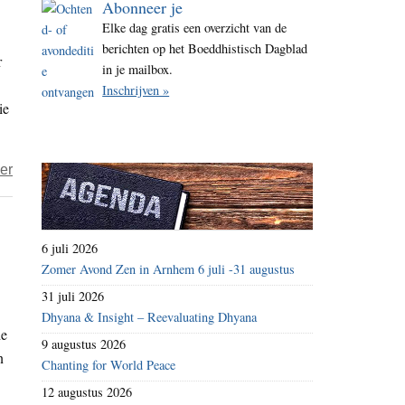
Abonneer je
i
Elke dag gratis een overzicht van de
t
berichten op het Boeddhistisch Dagblad
r
e
in je mailbox.
Inschrijven »
ie
over
er
Boeddhisme
en
Gaza
6 juli 2026
–
Zomer Avond Zen in Arnhem 6 juli -31 augustus
Van
31 juli 2026
machteloosheid
Dhyana & Insight – Reevaluating Dhyana
de
naar
9 augustus 2026
n
mededogen
Chanting for World Peace
12 augustus 2026