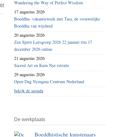
Wandering the Way of Perfect Wisdom
over
er
17 augustus 2026
Jules
Boeddha- vakantieweek met Tara, de vrouwelijke
–
Boeddha van wijsheid
Voortmodderen
20 augustus 2026
in
Zen Spirit Leesgroep 2026 22 januari t/m 17
Gaza
december 2026 online
21 augustus 2026
Sacred Art en Kum Nye retraite
29 augustus 2026
Open Dag Nyingma Centrum Nederland
bekijk de agenda
De werkplaats
Boeddhistische kunstenaars