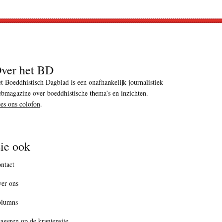
ver het BD
t Boeddhistisch Dagblad is een onafhankelijk journalistiek
bmagazine over boeddhistische thema’s en inzichten.
es ons colofon
.
ie ook
ntact
er ons
olumns
ageren op de krantensite