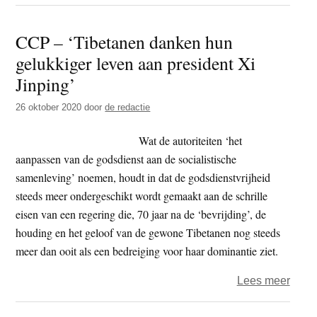
Maak
gebi
en
CCP – ‘Tibetanen danken hun
boed
gelukkiger leven aan president Xi
in
Sing
Jinping’
26 oktober 2020
door
de redactie
Wat de autoriteiten ‘het
aanpassen van de godsdienst aan de socialistische
samenleving’ noemen, houdt in dat de godsdienstvrijheid
steeds meer ondergeschikt wordt gemaakt aan de schrille
eisen van een regering die, 70 jaar na de ‘bevrijding’, de
houding en het geloof van de gewone Tibetanen nog steeds
meer dan ooit als een bedreiging voor haar dominantie ziet.
over
Lees meer
CCP
–