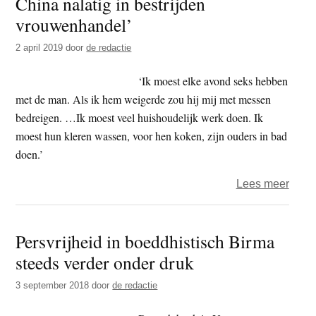
China nalatig in bestrijden
in
vrouwenhandel’
Tibe
2 april 2019
door
de redactie
gebi
versn
‘Ik moest elke avond seks hebben
met de man. Als ik hem weigerde zou hij mij met messen
bedreigen. …Ik moest veel huishoudelijk werk doen. Ik
moest hun kleren wassen, voor hen koken, zijn ouders in bad
doen.’
over
Lees meer
Hum
Right
Persvrijheid in boeddhistisch Birma
Watc
steeds verder onder druk
–
‘Birm
3 september 2018
door
de redactie
en
Chin