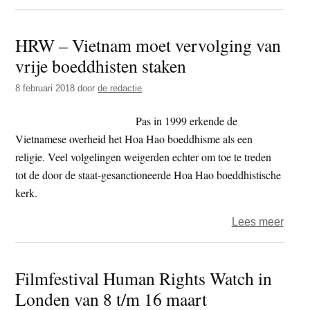
Hum
Right
HRW – Vietnam moet vervolging van
Watc
vrije boeddhisten staken
–
Chin
8 februari 2018
door
de redactie
blijft
mens
Pas in 1999 erkende de
sche
Vietnamese overheid het Hoa Hao boeddhisme als een
religie. Veel volgelingen weigerden echter om toe te treden
tot de door de staat-gesanctioneerde Hoa Hao boeddhistische
kerk.
over
Lees meer
HRW
–
Filmfestival Human Rights Watch in
Viet
Londen van 8 t/m 16 maart
moet