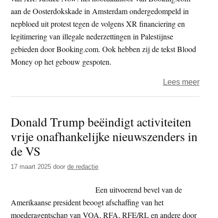
aan de Oosterdokskade in Amsterdam ondergedompeld in
nepbloed uit protest tegen de volgens XR financiering en
legitimering van illegale nederzettingen in Palestijnse
gebieden door Booking.com. Ook hebben zij de tekst Blood
Money op het gebouw gespoten.
over
Lees meer
XR:
Justi
Donald Trump beëindigt activiteiten
Now!
vrije onafhankelijke nieuwszenders in
bespr
hoofd
de VS
Book
17 maart 2025
door
de redactie
opni
met
Een uitvoerend bevel van de
nepb
Amerikaanse president beoogt afschaffing van het
moederagentschap van VOA, RFA, RFE/RL en andere door