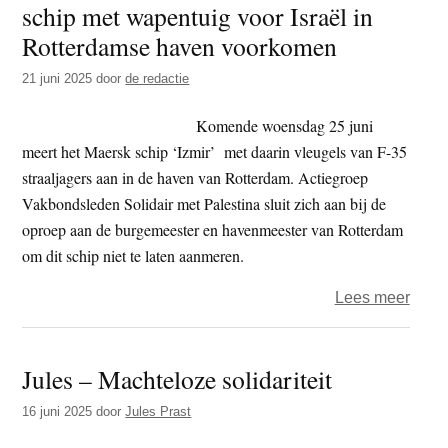
schip met wapentuig voor Israël in
t
e
Rotterdamse haven voorkomen
e
s
i
21 juni 2025
door
de redactie
t
Komende woensdag 25 juni
e
meert het Maersk schip ‘Izmir’ met daarin vleugels van F-35
straaljagers aan in de haven van Rotterdam. Actiegroep
Vakbondsleden Solidair met Palestina sluit zich aan bij de
oproep aan de burgemeester en havenmeester van Rotterdam
om dit schip niet te laten aanmeren.
over
Lees meer
Vakb
wille
Jules – Machteloze solidariteit
aanm
schip
16 juni 2025
door
Jules Prast
met