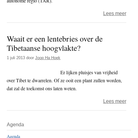
autonome regio (TAR).
over
Lees meer
Hum
Right
Waait er een lentebries over de
Watc
Tibetaanse hoogvlakte?
Chin
blijft
1 juli 2013
door
Joop Ha Hoek
door
met
Er lijken pluisjes van vrijheid
verpl
over Tibet te dwarrelen. Of ze ooit een plant zullen worden,
Tibe
dat zal de toekomst ons laten weten.
over
Lees meer
Waai
er
Primaire
Agenda
een
Sidebar
lente
Agenda