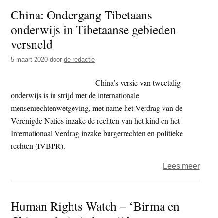
China: Ondergang Tibetaans
‘Tibe
onderwijs in Tibetaanse gebieden
dank
hun
versneld
geluk
5 maart 2020
door
de redactie
leven
aan
China’s versie van tweetalig
presi
onderwijs is in strijd met de internationale
Xi
mensenrechtenwetgeving, met name het Verdrag van de
Jinpi
Verenigde Naties inzake de rechten van het kind en het
Internationaal Verdrag inzake burgerrechten en politieke
rechten (IVBPR).
over
Lees meer
China
Onde
Human Rights Watch – ‘Birma en
Tibet
onder