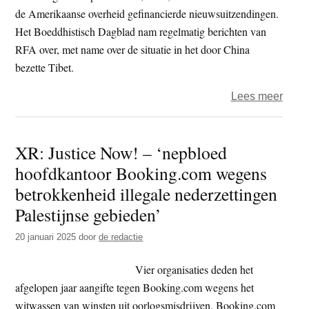
de Amerikaanse overheid gefinancierde nieuwsuitzendingen.
Het Boeddhistisch Dagblad nam regelmatig berichten van
RFA over, met name over de situatie in het door China
bezette Tibet.
over
Lees meer
Dona
Trum
XR: Justice Now! – ‘nepbloed
beëin
hoofdkantoor Booking.com wegens
activi
vrije
betrokkenheid illegale nederzettingen
onafh
Palestijnse gebieden’
nieu
20 januari 2025
door
de redactie
in
de
Vier organisaties deden het
VS
afgelopen jaar aangifte tegen Booking.com wegens het
witwassen van winsten uit oorlogsmisdrijven. Booking.com