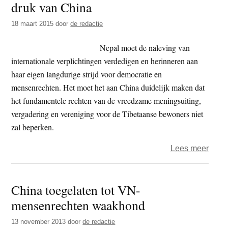
druk van China
Four
Free
18 maart 2015
door
de redactie
Awar
Nepal moet de naleving van
internationale verplichtingen verdedigen en herinneren aan
haar eigen langdurige strijd voor democratie en
mensenrechten. Het moet het aan China duidelijk maken dat
het fundamentele rechten van de vreedzame meningsuiting,
vergadering en vereniging voor de Tibetaanse bewoners niet
zal beperken.
over
Lees meer
Tibe
in
China toegelaten tot VN-
Nepa
mensenrechten waakhond
zijn
recht
13 november 2013
door
de redactie
na