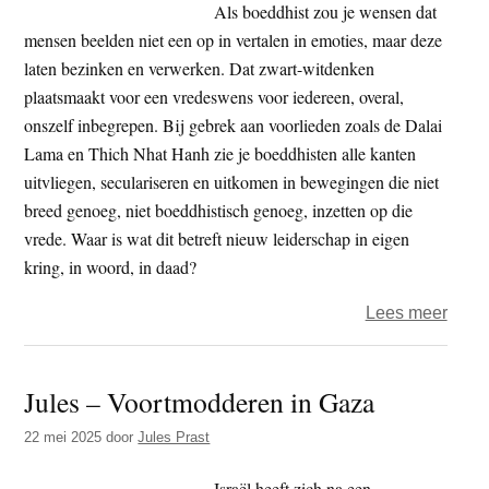
wape
Als boeddhist zou je wensen dat
voor
mensen beelden niet een op in vertalen in emoties, maar deze
Israël
laten bezinken en verwerken. Dat zwart-witdenken
in
plaatsmaakt voor een vredeswens voor iedereen, overal,
Rott
onszelf inbegrepen. Bij gebrek aan voorlieden zoals de Dalai
have
Lama en Thich Nhat Hanh zie je boeddhisten alle kanten
voor
uitvliegen, seculariseren en uitkomen in bewegingen die niet
breed genoeg, niet boeddhistisch genoeg, inzetten op die
vrede. Waar is wat dit betreft nieuw leiderschap in eigen
kring, in woord, in daad?
over
Lees meer
Jules
–
Jules – Voortmodderen in Gaza
Mach
solida
22 mei 2025
door
Jules Prast
Israël heeft zich na een