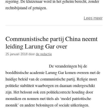
regering. De kluizenaar werd in het geheim berecht, zonder
maar
rechtsbijstand of getuigen.
over
Lees meer
Viet
boedd
Communistische partij China neemt
veroo
leiding Larung Gar over
tot
twaal
25 januari 2018
door
de redactie
jaar
celstr
De veranderingen bij de
boeddhistische academie Larung Gar komen overeen met de
huidige beleid van de communistische partij. Religie moet
politieke stabiliteit waarborgen en daaraan ondergeschikt
zijn. Het beloont ook een politiekcorrecte houding door
monniken en nonnen met titels als ‘model patriottische
monnik’ en andere beloningen of sociale uitkeringen.