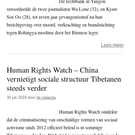
De rechtbank in Yangon
nalat
veroordeelde de twee journalisten Wa Lone (32), en Kyaw
in
Soe Oo (28), tot zeven jaar gevangenisstraf na hun
bestr
berichtgeving over moord, verkrachting en brandstichting
vrou
tegen Rohingya-moslims door het Birmese leger.
over
Lees meer
Persv
in
Human Rights Watch – China
boedd
vernietigt sociale structuur Tibetanen
Birm
steed
steeds verder
verde
30 juli 2018
door
de redactie
onde
druk
Human Rights Watch ontdekte
dat de criminalisering van onschuldige vormen van sociaal
activisme sinds 2012 officieel beleid is in sommige