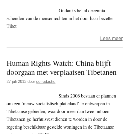
druk
Ondanks het al decennia
van
schenden van de mensenrechten in het door haar bezette
Chin
Tibet.
over
Lees meer
Chin
toege
Human Rights Watch: China blijft
tot
doorgaan met verplaatsen Tibetanen
VN-
mens
27 juli 2013
door
de redactie
waak
Sinds 2006 bestaan er plannen
om een ‘nieuw socialistisch platteland’ te ontwerpen in
Tibetaanse gebieden, waardoor meer dan twee miljoen
Tibetanen ge-herhuisvest dienen te worden in door de
regering beschikbaar gestelde woningen in de Tibetaanse