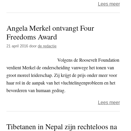
over
Lees meer
Comm
partij
Angela Merkel ontvangt Four
Chin
Freedoms Award
neem
leidi
21 april 2016
door
de redactie
Laru
Gar
Volgens de Roosevelt Foundation
over
verdient Merkel de onderscheiding vanwege het tonen van
groot moreel leiderschap. Zij krijgt de prijs onder meer voor
haar rol in de aanpak van het vluchtelingenprobleem en het
bevorderen van humaan gedrag.
over
Lees meer
Ange
Merk
Tibetanen in Nepal zijn rechteloos na
ontva