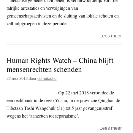
Tibetaanse gebieden. Dit beleid is verantwoordelijk voor de
talrijke arrestaties en vervolgingen van
gemeenschapsactivisten en de sluiting van lokale scholen en
zelfhulpgroepen in deze periode.
over
Lees meer
Hum
Right
Human Rights Watch – China blijft
Watc
mensenrechten schenden
–
Chin
22 mei 2018
door
de redactie
vernie
socia
Op 22 mei 2018 veroordeelde
struc
een rechtbank in de regio Yushu, in de provincie Qinghai, de
Tibe
Tibetaan Tashi Wangchuk (31) tot 5 jaar gevangenisstraf
steed
wegens het ‘aanzetten tot separatisme’.
verde
over
Lees meer