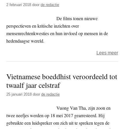
vervo
2 februari 2018
door
de redactie
van
vrije
De films tonen nieuwe
boed
perspectieven en kritische inzichten over
stake
mensenrechtenkwesties en hun invloed op mensen in de
hedendaagse wereld.
over
Lees meer
Filmf
Hum
Vietnamese boeddhist veroordeeld tot
Right
twaalf jaar celstraf
Watc
in
25 januari 2018
door
de redactie
Lond
van
Vuong Van Tha, zijn zoon en
8
twee neefjes werden op 18 mei 2017 gearresteerd. Hij
t/m
gebruikte een luidspreker om zich uit te spreken tegen de
16