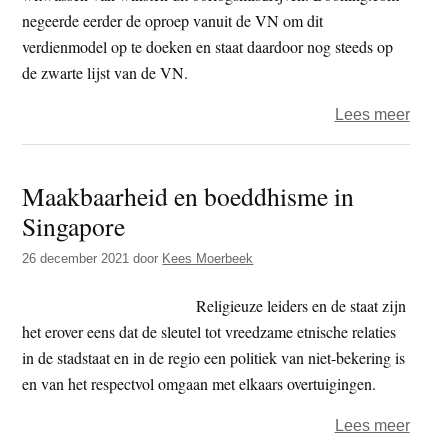
negeerde eerder de oproep vanuit de VN om dit
verdienmodel op te doeken en staat daardoor nog steeds op
de zwarte lijst van de VN.
over
Lees meer
XR:
Justi
Maakbaarheid en boeddhisme in
Now!
Singapore
–
‘nep
26 december 2021
door
Kees Moerbeek
hoofd
Book
Religieuze leiders en de staat zijn
wege
het erover eens dat de sleutel tot vreedzame etnische relaties
betro
in de stadstaat en in de regio een politiek van niet-bekering is
illega
en van het respectvol omgaan met elkaars overtuigingen.
neder
over
Lees meer
Pales