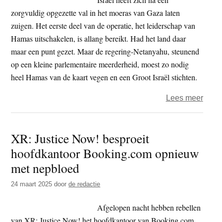
zorgvuldig opgezette val in het moeras van Gaza laten
zuigen. Het eerste deel van de operatie, het leiderschap van
Hamas uitschakelen, is allang bereikt. Had het land daar
maar een punt gezet. Maar de regering-Netanyahu, steunend
op een kleine parlementaire meerderheid, moest zo nodig
heel Hamas van de kaart vegen en een Groot Israël stichten.
over
Lees meer
Jules
–
XR: Justice Now! besproeit
Voor
hoofdkantoor Booking.com opnieuw
in
Gaza
met nepbloed
24 maart 2025
door
de redactie
Afgelopen nacht hebben rebellen
van XR: Justice Now! het hoofdkantoor van Booking.com