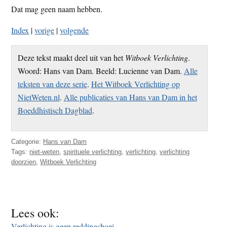
Dat mag geen naam hebben.
Index
|
vorige
|
volgende
Deze tekst maakt deel uit van het
Witboek Verlichting
.
Woord: Hans van Dam. Beeld: Lucienne van Dam.
Alle
teksten van deze serie
.
Het Witboek Verlichting op
NietWeten.nl
.
Alle publicaties van Hans van Dam in het
Boeddhistisch Dagblad
.
Categorie:
Hans van Dam
Tags:
niet-weten
,
spirituele verlichting
,
verlichting
,
verlichting
doorzien
,
Witboek Verlichting
Lees ook:
Verlichting is geen reddingsboei