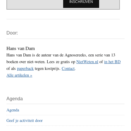
Primaire
Door:
Sidebar
Hans van Dam
Hans van Dam is de auteur van de Agnosereeks, een serie van 13
boeken over niet-weten. Lees ze gratis op
NietWeten.nl
of
in het BD
of als
paperback
tegen kostprijs.
Contact
.
Alle artikelen »
Agenda
Agenda
Geef je activiteit door