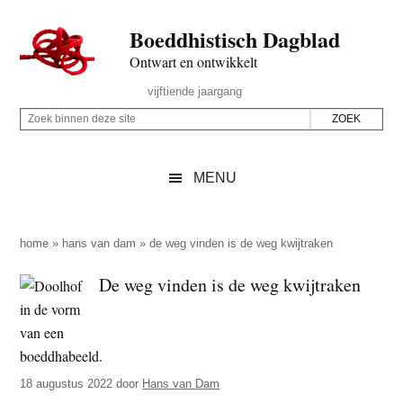
Door
Skip
Spring
Spring
Boeddhistisch Dagblad
naar
to
naar
naar
de
secondary
de
de
Ontwart en ontwikkelt
hoofd
menu
eerste
voettekst
Header
vijftiende jaargang
inhoud
sidebar
Rechts
Z
Z
o
o
e
e
MENU
k
k
b
o
i
p
home
»
hans van dam
»
de weg vinden is de weg kwijtraken
n
d
De weg vinden is de weg kwijtraken
n
e
e
z
n
e
d
s
e
18 augustus 2022
door
Hans van Dam
i
z