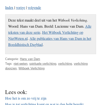
Index
|
vorige
|
volgende
Deze tekst maakt deel uit van het
Witboek Verlichting
.
Woord: Hans van Dam. Beeld: Lucienne van Dam.
Alle
teksten van deze serie
.
Het Witboek Verlichting op
NietWeten.nl
.
Alle publicaties van Hans van Dam in het
Boeddhistisch Dagblad
.
Categorie:
Hans van Dam
Tags:
niet-weten
,
spirituele verlichting
,
verlichting
,
verlichting
doorzien
,
Witboek Verlichting
Lees ook:
Hoe het is om zo vrij te zijn
Hoe je tot verlichting komt en wat je dan hebt bereikt