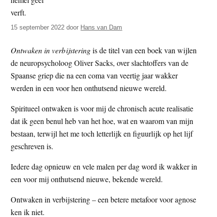
t
e
e
s
15 september 2022
door
Hans van Dam
i
t
Ontwaken in verbijstering
is de titel van een boek van wijlen
e
de neuropsycholoog Oliver Sacks, over slachtoffers van de
Spaanse griep die na een coma van veertig jaar wakker
werden in een voor hen onthutsend nieuwe wereld.
Spiritueel ontwaken is voor mij de chronisch acute realisatie
dat ik geen benul heb van het hoe, wat en waarom van mijn
bestaan, terwijl het me toch letterlijk en figuurlijk op het lijf
geschreven is.
Iedere dag opnieuw en vele malen per dag word ik wakker in
een voor mij onthutsend nieuwe, bekende wereld.
Ontwaken in verbijstering – een betere metafoor voor agnose
ken ik niet.