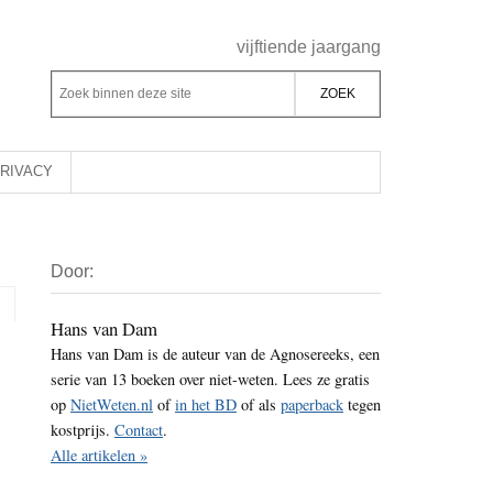
Header
vijftiende jaargang
Rechts
Z
Z
o
o
e
e
k
k
RIVACY
b
o
i
p
Primaire
n
d
Door:
Sidebar
n
e
e
z
Hans van Dam
n
Hans van Dam is de auteur van de Agnosereeks, een
e
d
serie van 13 boeken over niet-weten. Lees ze gratis
s
e
op
NietWeten.nl
of
in het BD
of als
paperback
tegen
i
z
kostprijs.
Contact
.
t
e
Alle artikelen »
e
s