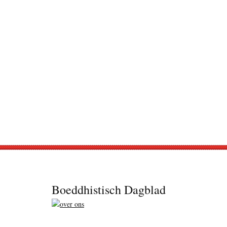
Footer
Boeddhistisch Dagblad