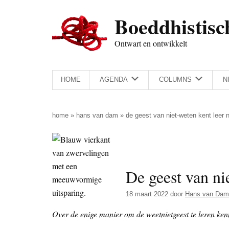
Door
Skip
Spring
Spring
Boeddhistisc
naar
to
naar
naar
de
secondary
de
de
Ontwart en ontwikkelt
hoofd
menu
eerste
voettekst
inhoud
sidebar
HOME
AGENDA
COLUMNS
N
home
»
hans van dam
»
de geest van niet-weten kent leer 
De geest van ni
18 maart 2022
door
Hans van Dam
Over de enige manier om de weetnietgeest te leren ken