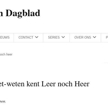
h Dagblad
IEUWS
CONTACT
SERIES
OVER ONS
P
noch heer
et-weten kent Leer noch Heer
nen.