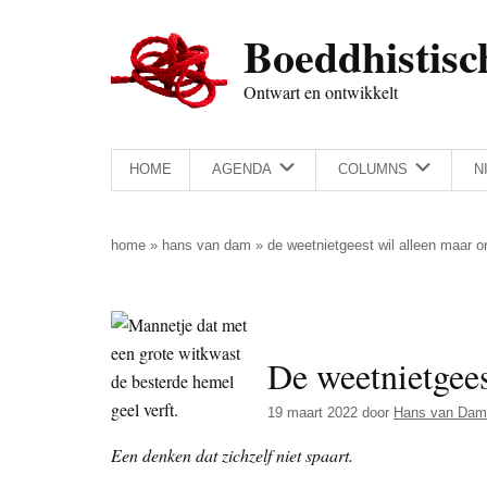
Door
Skip
Spring
Spring
Boeddhistisc
naar
to
naar
naar
de
secondary
de
de
Ontwart en ontwikkelt
hoofd
menu
eerste
voettekst
inhoud
sidebar
HOME
AGENDA
COLUMNS
N
home
»
hans van dam
»
de weetnietgeest wil alleen maar 
De weetnietgees
19 maart 2022
door
Hans van Dam
Een denken dat zichzelf niet spaart.