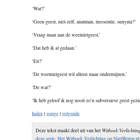
‘Wat?’
‘Geen-geest, niet-zelf, anatman, inessentie, sunyata?’
‘Vraag maar aan de weetnietgeest.’
‘Dat heb ik al gedaan.’
‘En?’
‘De weetnietgeest wil alleen maar ondermijnen.’
‘De wat?’
‘Ik heb geloof ik nog nooit zo’n subversieve geest gezi
Index
|
vorige
|
volgende
Deze tekst maakt deel uit van het
Witboek Verlichtin
deze serie
.
Het Witboek Verlichting op NietWeten.nl