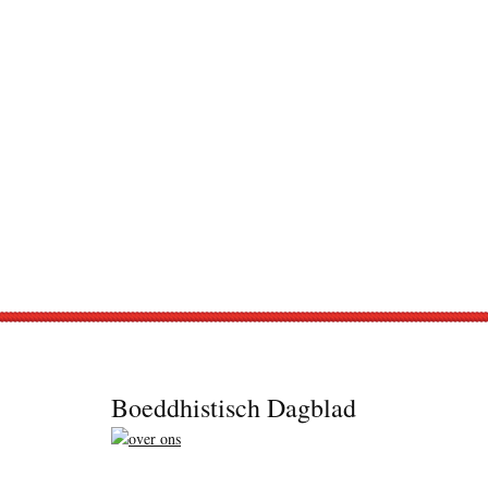
Footer
Boeddhistisch Dagblad