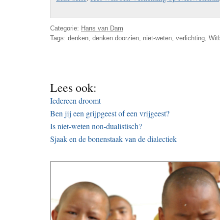
Categorie:
Hans van Dam
Tags:
denken
,
denken doorzien
,
niet-weten
,
verlichting
,
Wit
Lees ook:
Iedereen droomt
Ben jij een grijpgeest of een vrijgeest?
Is niet-weten non-dualistisch?
Sjaak en de bonenstaak van de dialectiek