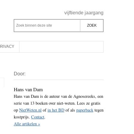
Header
vijftiende jaargang
Rechts
Z
Z
o
o
e
e
k
k
RIVACY
b
o
i
p
Primaire
n
d
Door:
Sidebar
n
e
e
z
Hans van Dam
n
Hans van Dam is de auteur van de Agnosereeks, een
e
d
serie van 13 boeken over niet-weten. Lees ze gratis
s
e
op
NietWeten.nl
of
in het BD
of als
paperback
tegen
i
z
kostprijs.
Contact
.
t
e
Alle artikelen »
e
s