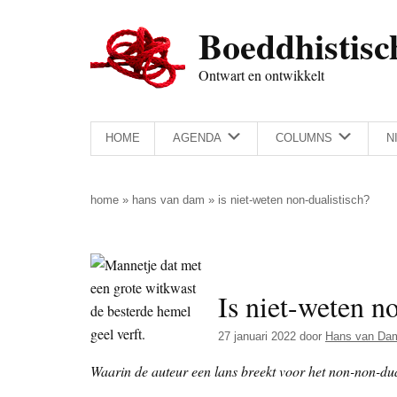
Door
Skip
Spring
Spring
Boeddhistisc
naar
to
naar
naar
de
secondary
de
de
Ontwart en ontwikkelt
hoofd
menu
eerste
voettekst
inhoud
sidebar
HOME
AGENDA
COLUMNS
N
home
»
hans van dam
»
is niet-weten non-dualistisch?
Is niet-weten n
27 januari 2022
door
Hans van Da
Waarin de auteur een lans breekt voor het non-non-du