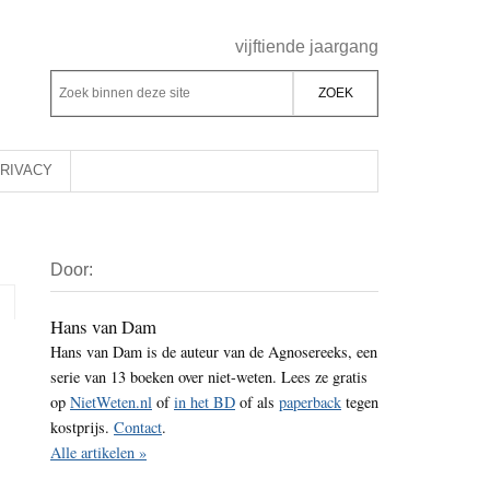
Header
vijftiende jaargang
Rechts
Z
Z
o
o
e
e
k
k
RIVACY
b
o
i
p
Primaire
n
d
Door:
Sidebar
n
e
e
z
Hans van Dam
n
Hans van Dam is de auteur van de Agnosereeks, een
e
d
serie van 13 boeken over niet-weten. Lees ze gratis
s
e
op
NietWeten.nl
of
in het BD
of als
paperback
tegen
i
z
kostprijs.
Contact
.
t
e
Alle artikelen »
e
s