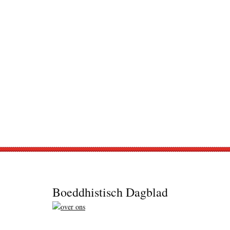
Footer
Boeddhistisch Dagblad