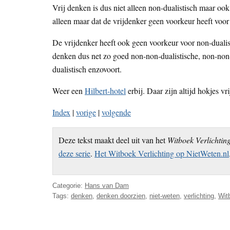
Vrij denken is dus niet alleen non-dualistisch maar oo
alleen maar dat de vrijdenker geen voorkeur heeft voor 
De vrijdenker heeft ook geen voorkeur voor non-dualist
denken dus net zo goed non-non-dualistische, non-non
dualistisch enzovoort.
Weer een
Hilbert-hotel
erbij. Daar zijn altijd hokjes vri
Index
|
vorige
|
volgende
Deze tekst maakt deel uit van het
Witboek Verlichtin
deze serie
.
Het Witboek Verlichting op NietWeten.nl
Categorie:
Hans van Dam
Tags:
denken
,
denken doorzien
,
niet-weten
,
verlichting
,
Wit