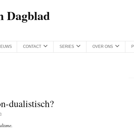
h Dagblad
IEUWS
CONTACT
SERIES
OVER ONS
P
on-dualistisch?
m
alisme.